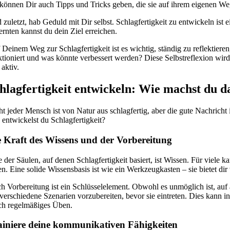
 können Dir auch Tipps und Tricks geben, die sie auf ihrem eigenen Weg
 zuletzt, hab Geduld mit Dir selbst. Schlagfertigkeit zu entwickeln ist
ernten kannst du dein Ziel erreichen.
 Deinem Weg zur Schlagfertigkeit ist es wichtig, ständig zu reflekti
ktioniert und was könnte verbessert werden? Diese Selbstreflexion wird
aktiv.
hlagfertigkeit entwickeln: Wie machst du d
t jeder Mensch ist von Natur aus schlagfertig, aber die gute Nachricht i
 entwickelst du Schlagfertigkeit?
e Kraft des Wissens und der Vorbereitung
e der Säulen, auf denen Schlagfertigkeit basiert, ist Wissen. Für viele
n. Eine solide Wissensbasis ist wie ein Werkzeugkasten – sie bietet dir
 Vorbereitung ist ein Schlüsselelement. Obwohl es unmöglich ist, auf alle
 verschiedene Szenarien vorzubereiten, bevor sie eintreten. Dies kan
ch regelmäßiges Üben.
ainiere deine kommunikativen Fähigkeiten