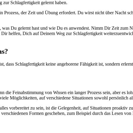
 zur Schlagfertigkeit gelernt haben.
 ein Prozess, der Zeit und Übung erfordert. Du wirst nicht über Nacht 
eren, was Du gelernt hast und wie Du es anwendest. Nimm Dir Zeit zum 
 Dir helfen, Dich auf Deinem Weg zur Schlagfertigkeit weiterzuentwicke
as?
st, dass Schlagfertigkeit keine angeborene Fähigkeit ist, sondern erlernt
 kann die Feinabstimmung von Wissen ein langer Prozess sein, aber es lo
 viele Möglichkeiten, auf verschiedene Situationen sowohl persönlich al
s vorbereitet zu sein, ist die Gelegenheit, auf Situationen proaktiv zu r
n in verschiedenen Formen geschehen, zum Beispiel durch das Lesen vo