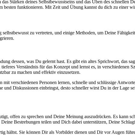
h das Stärken deines Selbstbewusstseins und das Üben des schnellen Den
 am besten funktionieren. Mit Zeit und Übung kannst du dich zu einer wi
g selbstbewusst zu vertreten, und einige Methoden, um Deine Fähigkeiten
grieren.
ung dessen, was Du gelernt hast. Es gibt ein altes Sprichwort, das sagt
n tieferes Verständnis für das Konzept und lernst es, in verschiedenen
tzbar zu machen und effektiv einzusetzen.
mit verschiedenen Personen lernen, schnelle und schlüssige Antworte
he und Diskussionen einbringst, desto schneller wirst Du in der Lage
mutigt, offen zu sprechen und Deine Meinung auszudrücken. Es kann sch
Deine Bestrebungen teilen und Dich dabei unterstützen, Deine Schlagfe
rtig hältst. Sie können Dir als Vorbilder dienen und Dir vor Augen führ