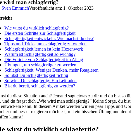
e wird man schlagfertig?
n
Sven Emmrich
Veröffentlicht am: 1. Oktober 2023
rsicht
Wie wirst du wirklich schlagfertig?
Die ersten Schritte zur Schlagfertigkeit
Schlagfertigkeit entwickeln: Wie machst du das?
Tipps und Tricks, um schlagfertig zu werden
Schlagfertigkeit lernen ist kein Hexenwerk
Warum ist Schlagfertigkeit so wichtig?
Die Vorteile von Schlagfertigkeit im Alltag
Übungen, um schlagfertiger zu werden
Schlagfertigkeit: Weniger Denken, mehr Reagieren
So übst Du Schlagfertigkeit richtig
So wirst Du schlagfertig: Ein Leitfaden
Bist du bereit, schlagfertig zu werden?
st du diese Situation auch? Jemand sagt etwas zu dir und du bist so über
, und du fragst dich „Wie wird man schlagfertig?“ Keine Sorge, du bist ni
 entwickeln kann. In diesem Artikel werden wir ein paar Tipps und Übun
neller und besser reagieren möchtest, mit ein bisschen Übung und den ri
affen kannst!
e wirst du wirklich schlagfertig?