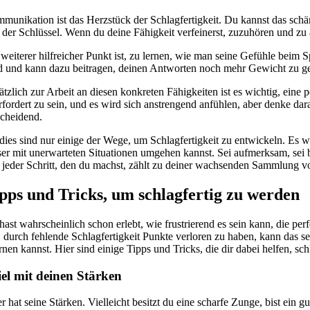
munikation ist das Herzstück der Schlagfertigkeit. Du kannst das schä
 der Schlüssel. Wenn du deine Fähigkeit verfeinerst, zuzuhören und zu a
weiterer hilfreicher Punkt ist, zu lernen, wie man seine Gefühle beim S
d und kann dazu beitragen, deinen Antworten noch mehr Gewicht zu g
ätzlich zur Arbeit an diesen konkreten Fähigkeiten ist es wichtig, eine 
rfordert zu sein, und es wird sich anstrengend anfühlen, aber denke da
scheidend.
 dies sind nur einige der Wege, um Schlagfertigkeit zu entwickeln. Es wi
ser mit unerwarteten Situationen umgehen kannst. Sei aufmerksam, sei b
 jeder Schritt, den du machst, zählt zu deiner wachsenden Sammlung v
pps und Tricks, um schlagfertig zu werden
hast wahrscheinlich schon erlebt, wie frustrierend es sein kann, die 
, durch fehlende Schlagfertigkeit Punkte verloren zu haben, kann das se
rnen kannst. Hier sind einige Tipps und Tricks, die dir dabei helfen, sc
el mit deinen Stärken
er hat seine Stärken. Vielleicht besitzt du eine scharfe Zunge, bist ei