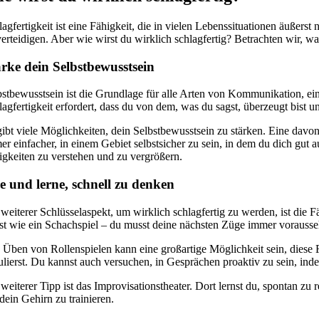
lagfertigkeit ist eine Fähigkeit, die in vielen Lebenssituationen äuße
verteidigen. Aber wie wirst du wirklich schlagfertig? Betrachten wir, w
rke dein Selbstbewusstsein
bstbewusstsein ist die Grundlage für alle Arten von Kommunikation, eins
lagfertigkeit erfordert, dass du von dem, was du sagst, überzeugt bist
ibt viele Möglichkeiten, dein Selbstbewusstsein zu stärken. Eine davon i
er einfacher, in einem Gebiet selbstsicher zu sein, in dem du dich gut 
igkeiten zu verstehen und zu vergrößern.
e und lerne, schnell zu denken
weiterer Schlüsselaspekt, um wirklich schlagfertig zu werden, ist die Fä
ist wie ein Schachspiel – du musst deine nächsten Züge immer vorausse
 Üben von Rollenspielen kann eine großartige Möglichkeit sein, diese F
ulierst. Du kannst auch versuchen, in Gesprächen proaktiv zu sein, i
 weiterer Tipp ist das Improvisationstheater. Dort lernst du, spontan 
dein Gehirn zu trainieren.