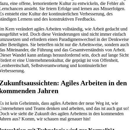
dazu, eine offene, lernorientierte Kultur zu entwickeln, die Fehler als
Lernchancen ansieht. Sie feiern Erfolge und lernen aus Misserfolgen.
Es entsteht eine Kultur der kontinuierlichen Verbesserung, des
ständigen Lernens und des konstruktiven Feedbacks.
Im Kern verändert agiles Arbeiten vollständig, wie Arbeit gedacht und
ausgeführt wird. Doch diese Veränderungen sind nicht immer einfach
umzusetzen und erfordern einen Paradigmenwechsel in der Denkweise
aller Beteiligten. Sie betreffen nicht nur die Arbeitsweise, sondern auch
das Miteinander, die Führung und das Gesamtverständnis von Arbeit.
Dieser Wandel kann anfangs herausfordernd sein, doch auf lange Sicht
fördert er eine Unternehmenskultur, die geprägt ist von Offenheit,
Lernbereitschaft, Selbstverantwortung und kontinuierlicher
Verbesserung.
Zukunftsaussichten: Agiles Arbeiten in den
kommenden Jahren
Es ist kein Geheimnis, dass agiles Arbeiten der neue Weg ist, wie
Unternehmen und Teams denken und arbeiten, und das ist auch gut so!
Doch wie sieht die Zukunft des agilen Arbeitens in den kommenden
Jahren aus? Komm, wir schauen mal genauer hin!