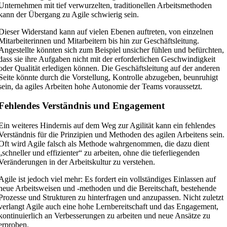
Unternehmen mit tief verwurzelten, traditionellen Arbeitsmethoden
kann der Übergang zu Agile schwierig sein.
Dieser Widerstand kann auf vielen Ebenen auftreten, von einzelnen
Mitarbeiterinnen und Mitarbeitern bis hin zur Geschäftsleitung.
Angestellte könnten sich zum Beispiel unsicher fühlen und befürchten,
dass sie ihre Aufgaben nicht mit der erforderlichen Geschwindigkeit
oder Qualität erledigen können. Die Geschäftsleitung auf der anderen
Seite könnte durch die Vorstellung, Kontrolle abzugeben, beunruhigt
sein, da agiles Arbeiten hohe Autonomie der Teams voraussetzt.
Fehlendes Verständnis und Engagement
Ein weiteres Hindernis auf dem Weg zur Agilität kann ein fehlendes
Verständnis für die Prinzipien und Methoden des agilen Arbeitens sein.
Oft wird Agile falsch als Methode wahrgenommen, die dazu dient
„schneller und effizienter“ zu arbeiten, ohne die tieferliegenden
Veränderungen in der Arbeitskultur zu verstehen.
Agile ist jedoch viel mehr: Es fordert ein vollständiges Einlassen auf
neue Arbeitsweisen und -methoden und die Bereitschaft, bestehende
Prozesse und Strukturen zu hinterfragen und anzupassen. Nicht zuletzt
verlangt Agile auch eine hohe Lernbereitschaft und das Engagement,
kontinuierlich an Verbesserungen zu arbeiten und neue Ansätze zu
erproben.