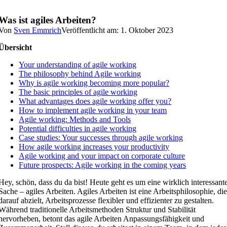
Was ist agiles Arbeiten?
Von
Sven Emmrich
Veröffentlicht am: 1. Oktober 2023
Übersicht
Your understanding of agile working
The philosophy behind Agile working
Why is agile working becoming more popular?
The basic principles of agile working
What advantages does agile working offer you?
How to implement agile working in your team
Agile working: Methods and Tools
Potential difficulties in agile working
Case studies: Your successes through agile working
How agile working increases your productivity
Agile working and your impact on corporate culture
Future prospects: Agile working in the coming years
Hey, schön, dass du da bist! Heute geht es um eine wirklich interessant
Sache – agiles Arbeiten. Agiles Arbeiten ist eine Arbeitsphilosophie, di
darauf abzielt, Arbeitsprozesse flexibler und effizienter zu gestalten.
Während traditionelle Arbeitsmethoden Struktur und Stabilität
hervorheben, betont das agile Arbeiten Anpassungsfähigkeit und