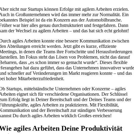
Aber nicht nur Startups können Erfolge mit agilem Arbeiten erzielen.
Auch in Großunternehmen wird das immer mehr zur Normalität. Ein
bekanntes Beispiel ist da ein Konzern aus der Automobilbranche.
Früher war hier alles genau durchstrukturiert und festgefahren. Dann
kam der Wechsel zu agilem Arbeiten – und das hat sich echt gelohnt!
Durch agiles Arbeiten konnte eine bessere Kommunikation zwischen
den Abteilungen erreicht werden. Jetzt gibt es kurze, effiziente
Meetings, in denen die Teams ihre Fortschritte und Herausforderungen
darstellen. Im Fokus steht das Lösen von Problemen, nicht das darauf
Beharren, dass „es schon immer so gemacht wurde“. Dieses flexible
Herangehen hat dazu geführt, dass das Unternehmen innovativer wurd
und schneller auf Veränderungen im Markt reagieren konnte – und das
bei hoher Mitarbeiterzufriedenheit.
Ob Startups, mittelständische Unternehmen oder Konzerne – agiles
Arbeiten eignet sich für verschiedene Organisationen. Der Schlüssel
zum Erfolg liegt in Deiner Bereitschaft und der Deines Teams und der
Führungskräfte, agiles Arbeiten zu praktizieren. Mit Flexibilität,
Kommunikation und der Bereitschaft zur ständigen Verbesserung
kannst Du durch agiles Arbeiten wirklich Großes erreichen!
Wie agiles Arbeiten Deine Produktivität