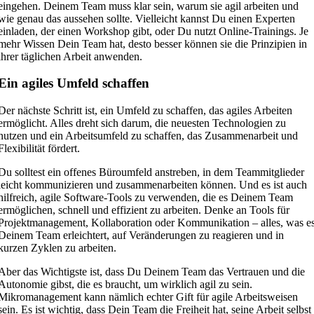
eingehen. Deinem Team muss klar sein, warum sie agil arbeiten und
wie genau das aussehen sollte. Vielleicht kannst Du einen Experten
einladen, der einen Workshop gibt, oder Du nutzt Online-Trainings. Je
mehr Wissen Dein Team hat, desto besser können sie die Prinzipien in
ihrer täglichen Arbeit anwenden.
Ein agiles Umfeld schaffen
Der nächste Schritt ist, ein Umfeld zu schaffen, das agiles Arbeiten
ermöglicht. Alles dreht sich darum, die neuesten Technologien zu
nutzen und ein Arbeitsumfeld zu schaffen, das Zusammenarbeit und
Flexibilität fördert.
Du solltest ein offenes Büroumfeld anstreben, in dem Teammitglieder
leicht kommunizieren und zusammenarbeiten können. Und es ist auch
hilfreich, agile Software-Tools zu verwenden, die es Deinem Team
ermöglichen, schnell und effizient zu arbeiten. Denke an Tools für
Projektmanagement, Kollaboration oder Kommunikation – alles, was e
Deinem Team erleichtert, auf Veränderungen zu reagieren und in
kurzen Zyklen zu arbeiten.
Aber das Wichtigste ist, dass Du Deinem Team das Vertrauen und die
Autonomie gibst, die es braucht, um wirklich agil zu sein.
Mikromanagement kann nämlich echter Gift für agile Arbeitsweisen
sein. Es ist wichtig, dass Dein Team die Freiheit hat, seine Arbeit selbst