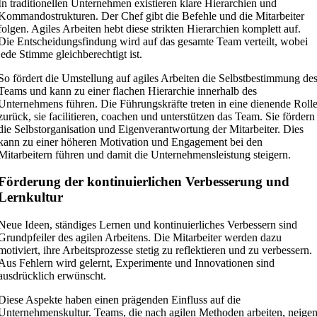
In traditionellen Unternehmen existieren klare Hierarchien und
Kommandostrukturen. Der Chef gibt die Befehle und die Mitarbeiter
folgen. Agiles Arbeiten hebt diese strikten Hierarchien komplett auf.
Die Entscheidungsfindung wird auf das gesamte Team verteilt, wobei
jede Stimme gleichberechtigt ist.
So fördert die Umstellung auf agiles Arbeiten die Selbstbestimmung de
Teams und kann zu einer flachen Hierarchie innerhalb des
Unternehmens führen. Die Führungskräfte treten in eine dienende Roll
zurück, sie facilitieren, coachen und unterstützen das Team. Sie fördern
die Selbstorganisation und Eigenverantwortung der Mitarbeiter. Dies
kann zu einer höheren Motivation und Engagement bei den
Mitarbeitern führen und damit die Unternehmensleistung steigern.
Förderung der kontinuierlichen Verbesserung und
Lernkultur
Neue Ideen, ständiges Lernen und kontinuierliches Verbessern sind
Grundpfeiler des agilen Arbeitens. Die Mitarbeiter werden dazu
motiviert, ihre Arbeitsprozesse stetig zu reflektieren und zu verbessern.
Aus Fehlern wird gelernt, Experimente und Innovationen sind
ausdrücklich erwünscht.
Diese Aspekte haben einen prägenden Einfluss auf die
Unternehmenskultur. Teams, die nach agilen Methoden arbeiten, neige