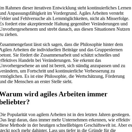
Im Rahmen dieser iterativen Entwicklung steht kontinuierliches Lernen
und Anpassungsfähigkeit im Vordergrund. Agiles Arbeiten versteht
Fehler und Fehlversuche als Lernmöglichkeiten, nicht als Misserfolge.
Es fordert eine akzeptierende Haltung gegenüber Veränderungen und
Unvorhergesehenem und strebt danach, aus diesen Situationen Nutzen
zu ziehen.
Zusammengefasst lässt sich sagen, dass die Philosophie hinter dem
Agilen Arbeiten die individuellen Beiträge und das Gruppenlernen
betont. Sie fördert die Zusammenarbeit und schätzt schnelles und
effektives Handeln bei Veränderungen. Sie erkennt das
Unvorhergesehene an und ist bereit, sich ständig anzupassen und zu
verändern, um Fortschritt und kontinuierliche Verbesserung zu
ermöglichen. Es ist eine Philosophie, die Wertschätzung, Förderung
und die Menschen an erster Stelle sieht.
Warum wird agiles Arbeiten immer
beliebter?
Die Popularität von agilem Arbeiten ist in den letzten Jahren gestiegen.
Das liegt daran, dass immer mehr Unternehmen erkennen, wie effektiv
diese Methode in der heutigen schnelllebigen Geschäftswelt ist. Aber e
steckt noch mehr dahinter. Lass uns tiefer in die Gründe für die