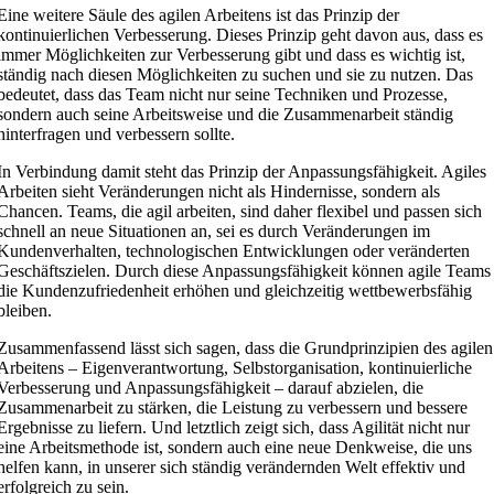
Eine weitere Säule des agilen Arbeitens ist das Prinzip der
kontinuierlichen Verbesserung. Dieses Prinzip geht davon aus, dass es
immer Möglichkeiten zur Verbesserung gibt und dass es wichtig ist,
ständig nach diesen Möglichkeiten zu suchen und sie zu nutzen. Das
bedeutet, dass das Team nicht nur seine Techniken und Prozesse,
sondern auch seine Arbeitsweise und die Zusammenarbeit ständig
hinterfragen und verbessern sollte.
In Verbindung damit steht das Prinzip der Anpassungsfähigkeit. Agiles
Arbeiten sieht Veränderungen nicht als Hindernisse, sondern als
Chancen. Teams, die agil arbeiten, sind daher flexibel und passen sich
schnell an neue Situationen an, sei es durch Veränderungen im
Kundenverhalten, technologischen Entwicklungen oder veränderten
Geschäftszielen. Durch diese Anpassungsfähigkeit können agile Teams
die Kundenzufriedenheit erhöhen und gleichzeitig wettbewerbsfähig
bleiben.
Zusammenfassend lässt sich sagen, dass die Grundprinzipien des agilen
Arbeitens – Eigenverantwortung, Selbstorganisation, kontinuierliche
Verbesserung und Anpassungsfähigkeit – darauf abzielen, die
Zusammenarbeit zu stärken, die Leistung zu verbessern und bessere
Ergebnisse zu liefern. Und letztlich zeigt sich, dass Agilität nicht nur
eine Arbeitsmethode ist, sondern auch eine neue Denkweise, die uns
helfen kann, in unserer sich ständig verändernden Welt effektiv und
erfolgreich zu sein.