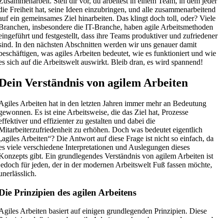
Zusammenarbeit. Stell dir vor, du arbeitest in einem Team, in dem jeder
die Freiheit hat, seine Ideen einzubringen, und alle zusammenarbeitend
auf ein gemeinsames Ziel hinarbeiten. Das klingt doch toll, oder? Viele
Branchen, insbesondere die IT-Branche, haben agile Arbeitsmethoden
eingeführt und festgestellt, dass ihre Teams produktiver und zufriedener
sind. In den nächsten Abschnitten werden wir uns genauer damit
beschäftigen, was agiles Arbeiten bedeutet, wie es funktioniert und wie
es sich auf die Arbeitswelt auswirkt. Bleib dran, es wird spannend!
Dein Verständnis von agilem Arbeiten
Agiles Arbeiten hat in den letzten Jahren immer mehr an Bedeutung
gewonnen. Es ist eine Arbeitsweise, die das Ziel hat, Prozesse
effektiver und effizienter zu gestalten und dabei die
Mitarbeiterzufriedenheit zu erhöhen. Doch was bedeutet eigentlich
„agiles Arbeiten“? Die Antwort auf diese Frage ist nicht so einfach, da
es viele verschiedene Interpretationen und Auslegungen dieses
Konzepts gibt. Ein grundlegendes Verständnis von agilem Arbeiten ist
jedoch für jeden, der in der modernen Arbeitswelt Fuß fassen möchte,
unerlässlich.
Die Prinzipien des agilen Arbeitens
Agiles Arbeiten basiert auf einigen grundlegenden Prinzipien. Diese