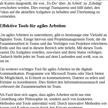
als Karten dargestellt, die von ‚To-Do‘ über ‚In Arbeit‘ zu ‚Erledigt‘
verschoben werden. Dies erzeugt Transparenz und hilft dabei, den
Fokus auf die aktuellen Aufgaben zu behalten und Überlastung zu
vermeiden.
Effektive Tools für agiles Arbeiten
Um agiles Arbeiten zu unterstützen, gibt es heutzutage eine Vielzahl an
digitalen Tools. Einige hiervon sind Projektmanagement-Tools, die die
Zusammenarbeit in Teams und das Verfolgen von Projekten erleichtern
Trello und Jira sind in diesem Bereich sehr beliebt. Mit diesen Tools
kannst Du Aufgaben erstellen, zuweisen und ihren Status verfolgen.
Dadurch bleibt jeder im Team auf dem Laufenden und weiß, was zu
tun ist.
Ein weiteres wichtiges Tool für agiles Arbeiten ist die digitale
Kommunikation. Programme wie Microsoft Teams oder Slack bieten
die Möglichkeit, in Echtzeit zu kommunizieren, Dateien zu teilen und
Termine zu koordinieren. Dies fördert den Informationsaustausch und
verbessert die Zusammenarbeit im Team.
Als Fazit lässt sich sagen, dass agiles Arbeiten nicht nur eine
Einstellung oder Philosophie ist, sondern auch von konkreten
Methoden und Tools unterstützt wird. Durch innovative Methoden wie
Scrum und Kanban sowie durch den Einsatz moderner