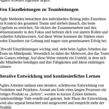
Agilen Arbeiten zugrunde liegen.
Von Einzelleistungen zu Teamleistungen
Agile Methoden betrachten den individuellen Beitrag jedes Einzelnen
im Kontext des gesamten Teams und streben danach, das beste
Ergebnis zu erreichen. Sie rücken die Zusammenarbeit und den
Wissenstransfer in den Fokus und befreien dich von starren Rollen und
isolierten Arbeitsweisen. Auf diese Weise kommen die Stärken eines
jeden Einzelnen zur Geltung und tragen zum gemeinsamen Erfolg bei.
Obwohl Einzelleistungen wichtig sind, steht beim Agilen Arbeiten das
Team im Mittelpunkt. Wesentlich ist dabei der Mehrwert, den das Team
als Ganzes erbringt. Auf diese Weise entsteht ein Umfeld, in dem sich
alle Mitarbeiter beteiligen und ihre Fähigkeiten und Ideen einbringen
können.
Iterative Entwicklung und kontinuierliches Lernen
Agiles Arbeiten umfasst eine iterative, schrittweise Entwicklung von
Produkten und Projekten. Anstatt am Ende eines langen Prozesses ein
fertiges Produkt zu „liefern“, werden in kurzen Zyklen kleinere,
funktionsfähige Teile erstellt und getestet. Jede Phase der Entwicklung
wird also separat betrachtet und ausgewertet und entspricht mehr der
Realität.