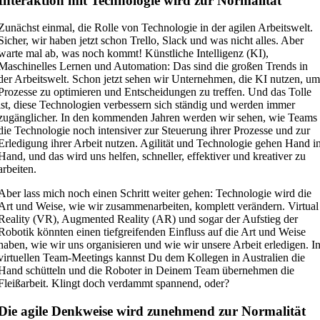
Interaktion mit Technologie wird zur Normalität
Zunächst einmal, die Rolle von Technologie in der agilen Arbeitswelt.
Sicher, wir haben jetzt schon Trello, Slack und was nicht alles. Aber
warte mal ab, was noch kommt! Künstliche Intelligenz (KI),
Maschinelles Lernen und Automation: Das sind die großen Trends in
der Arbeitswelt. Schon jetzt sehen wir Unternehmen, die KI nutzen, u
Prozesse zu optimieren und Entscheidungen zu treffen. Und das Tolle
ist, diese Technologien verbessern sich ständig und werden immer
zugänglicher. In den kommenden Jahren werden wir sehen, wie Teams
die Technologie noch intensiver zur Steuerung ihrer Prozesse und zur
Erledigung ihrer Arbeit nutzen. Agilität und Technologie gehen Hand i
Hand, und das wird uns helfen, schneller, effektiver und kreativer zu
arbeiten.
Aber lass mich noch einen Schritt weiter gehen: Technologie wird die
Art und Weise, wie wir zusammenarbeiten, komplett verändern. Virtual
Reality (VR), Augmented Reality (AR) und sogar der Aufstieg der
Robotik könnten einen tiefgreifenden Einfluss auf die Art und Weise
haben, wie wir uns organisieren und wie wir unsere Arbeit erledigen. I
virtuellen Team-Meetings kannst Du dem Kollegen in Australien die
Hand schütteln und die Roboter in Deinem Team übernehmen die
Fleißarbeit. Klingt doch verdammt spannend, oder?
Die agile Denkweise wird zunehmend zur Normalität