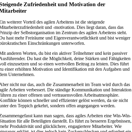
Steigende Zufriedenheit und Motivation der
Mitarbeiter
Ein weiterer Vorteil des agilen Arbeitens ist die steigende
Mitarbeiterzufriedenheit und -motivation. Dies liegt daran, dass das
Prinzip der Selbstorganisation im Zentrum des agilen Arbeitens steht.
Du hast mehr Freiräume und Eigenverantwortlichkeit und bist weniger
bürokratischen Einschränkungen unterworfen.
Mit anderen Worten, du bist ein aktiver Teilnehmer und kein passiver
Ausführender. Du hast die Möglichkeit, deine Stärken und Fähigkeiten
voll einzusetzen und so einen wertvollen Beitrag zu leisten. Dies führt
zu einer erhöhten Motivation und Identifikation mit den Aufgaben und
dem Unternehmen.
Aber nicht nur das, auch die Zusammenarbeit im Team wird durch das
agile Arbeiten verbessert. Die ständige Kommunikation und Interaktion
führen zu einer offenen und vertrauensvollen Arbeitsatmosphäre.
Konflikte können schneller und effizienter gelöst werden, da sie nicht
unter den Teppich gekehrt, sondern offen angegangen werden.
Zusammengefasst kann man sagen, dass agiles Arbeiten eine Win-Win-
Situation für alle Beteiligten darstellt. Es führt zu besseren Ergebnissen,
mehr Produktivität und glücklichere, engagiertere Mitarbeiter. Wie
eingangs erklärt, ist dies jedoch kein Zuckerschlecken und erfordert ein