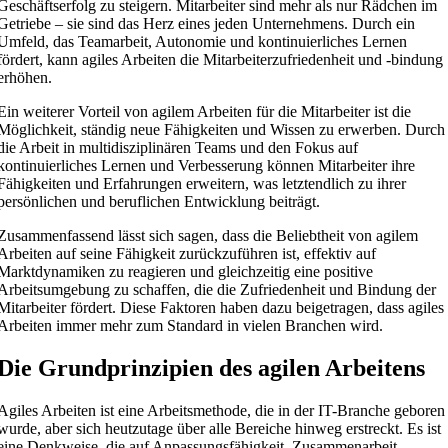
Geschäftserfolg zu steigern. Mitarbeiter sind mehr als nur Rädchen im
Getriebe – sie sind das Herz eines jeden Unternehmens. Durch ein
Umfeld, das Teamarbeit, Autonomie und kontinuierliches Lernen
fördert, kann agiles Arbeiten die Mitarbeiterzufriedenheit und -bindung
erhöhen.
Ein weiterer Vorteil von agilem Arbeiten für die Mitarbeiter ist die
Möglichkeit, ständig neue Fähigkeiten und Wissen zu erwerben. Durch
die Arbeit in multidisziplinären Teams und den Fokus auf
kontinuierliches Lernen und Verbesserung können Mitarbeiter ihre
Fähigkeiten und Erfahrungen erweitern, was letztendlich zu ihrer
persönlichen und beruflichen Entwicklung beiträgt.
Zusammenfassend lässt sich sagen, dass die Beliebtheit von agilem
Arbeiten auf seine Fähigkeit zurückzuführen ist, effektiv auf
Marktdynamiken zu reagieren und gleichzeitig eine positive
Arbeitsumgebung zu schaffen, die die Zufriedenheit und Bindung der
Mitarbeiter fördert. Diese Faktoren haben dazu beigetragen, dass agiles
Arbeiten immer mehr zum Standard in vielen Branchen wird.
Die Grundprinzipien des agilen Arbeitens
Agiles Arbeiten ist eine Arbeitsmethode, die in der IT-Branche geboren
wurde, aber sich heutzutage über alle Bereiche hinweg erstreckt. Es ist
eine Denkweise, die auf Anpassungsfähigkeit, Zusammenarbeit,