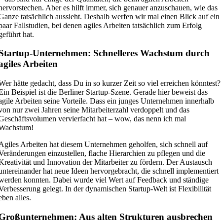
hervorstechen. Aber es hilft immer, sich genauer anzuschauen, wie das
Ganze tatsächlich aussieht. Deshalb werfen wir mal einen Blick auf ein
paar Fallstudien, bei denen agiles Arbeiten tatsächlich zum Erfolg
geführt hat.
Startup-Unternehmen: Schnelleres Wachstum durch
agiles Arbeiten
Wer hätte gedacht, dass Du in so kurzer Zeit so viel erreichen könntest?
Ein Beispiel ist die Berliner Startup-Szene. Gerade hier beweist das
agile Arbeiten seine Vorteile. Dass ein junges Unternehmen innerhalb
von nur zwei Jahren seine Mitarbeiterzahl verdoppelt und das
Geschäftsvolumen vervierfacht hat – wow, das nenn ich mal
Wachstum!
Agiles Arbeiten hat diesem Unternehmen geholfen, sich schnell auf
Veränderungen einzustellen, flache Hierarchien zu pflegen und die
Kreativität und Innovation der Mitarbeiter zu fördern. Der Austausch
untereinander hat neue Ideen hervorgebracht, die schnell implementiert
werden konnten. Dabei wurde viel Wert auf Feedback und ständige
Verbesserung gelegt. In der dynamischen Startup-Welt ist Flexibilität
eben alles.
Großunternehmen: Aus alten Strukturen ausbrechen