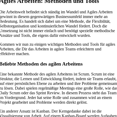
Agiles Arbeiten: Methoden und Tools
Die Arbeitswelt befindet sich ständig im Wandel und Agiles Arbeiten
gewinnt in diesem gegenwärtigen Businessumfeld immer mehr an
Bedeutung. Es handelt sich dabei um eine Methode, die Flexibilität,
Selbstorganisation und kontinuierlichen Wandel fördert. Doch die
Umsetzung ist nicht immer einfach und benötigt spezielle methodische
Ansätze und Tools, die eigens dafür entwickelt wurden.
Kommen wir nun zu einigen wichtigen Methoden und Tools für agiles
Arbeiten, die Dir das Arbeiten in agilen Teams erleichtern und
effektiver machen.
Beliebte Methoden des agilen Arbeitens
Eine bekannte Methode des agilen Arbeitens ist Scrum. Scrum ist eine
Struktur, die Lernen und Entwicklung fördert, indem sie Teams erlaubt,
auf einer persönlichen Ebene zu arbeiten und ihre Probleme gemeinsa
zu lösen. Dabei spielen regelmäßige Meetings eine große Rolle, wie da
Daily Scrum oder das Sprint Review. In diesem Prozess steht das Team
im Vordergrund. Jeder hat seine Rolle und zusammen wird an einem
Projekt gearbeitet und Probleme werden direkt gelöst.
Ein anderer Ansatz ist Kanban. Der Kerngedanke dabei ist die
Visualisierung von Arbeit. Auf einem Kanban-Board werden Aufgaben