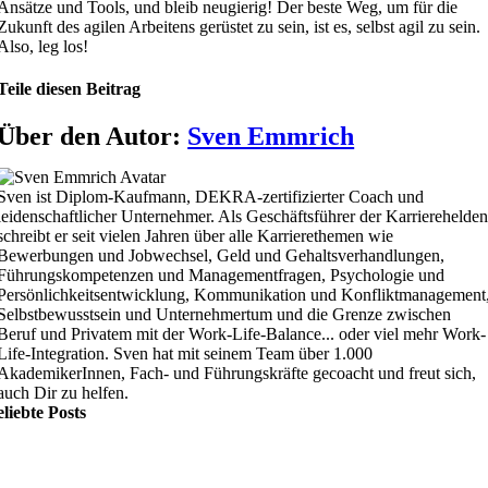
Ansätze und Tools, und bleib neugierig! Der beste Weg, um für die
Zukunft des agilen Arbeitens gerüstet zu sein, ist es, selbst agil zu sein.
Also, leg los!
Teile diesen Beitrag
Über den Autor:
Sven Emmrich
Sven ist Diplom-Kaufmann, DEKRA-zertifizierter Coach und
leidenschaftlicher Unternehmer. Als Geschäftsführer der Karrierehelde
schreibt er seit vielen Jahren über alle Karrierethemen wie
Bewerbungen und Jobwechsel, Geld und Gehaltsverhandlungen,
Führungskompetenzen und Managementfragen, Psychologie und
Persönlichkeitsentwicklung, Kommunikation und Konfliktmanagement
Selbstbewusstsein und Unternehmertum und die Grenze zwischen
Beruf und Privatem mit der Work-Life-Balance... oder viel mehr Work-
Life-Integration. Sven hat mit seinem Team über 1.000
AkademikerInnen, Fach- und Führungskräfte gecoacht und freut sich,
auch Dir zu helfen.
liebte Posts