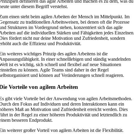
Prinzipien definieren das agile Arbeiten und machen es zu dem, was du
heute unter diesem Begriff verstehst.
Zum einen steht beim agilen Arbeiten der Mensch im Mittelpunkt. Im
Gegensatz zu traditionellen Arbeitsweisen, bei denen oft die Prozesse
und Strukturen im Vordergrund stehen, konzentriert sich das agile
Arbeiten auf die individuellen Stärken und Fähigkeiten jedes Einzelnen
Dies fördert nicht nur deine Motivation und Zufriedenheit, sondern
erhöht auch die Effizienz und Produktivität.
Ein weiteres wichtiges Prinzip des agilen Arbeitens ist die
Anpassungsfähigkeit. In einer schnelllebigen und ständig wandelnden
Welt ist es wichtig, sich schnell und flexibel auf neue Situationen
einstellen zu können. Agile Teams sind daher in der Regel
selbstorganisiert und können auf Veränderungen schnell reagieren.
Die Vorteile von agilem Arbeiten
Es gibt viele Vorteile bei der Anwendung von agilen Arbeitsmethoden.
Durch den Fokus auf Individuen und deren Interaktionen kann ein
höheres Maß an Motivation und Zufriedenheit erreicht werden. Dies
führt in der Regel zu einer höheren Produktivität und letztendlich zu
einem besseren Endprodukt.
Ein weiterer großer Vorteil von agilem Arbeiten ist die Flexibilität.