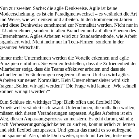
Nun zur zweiten Sache: die agile Denkweise. Agile ist keine
Modeerscheinung, es ist ein Paradigmenwechsel – es verändert die Art
und Weise, wie wir denken und arbeiten. In den kommenden Jahren
wird diese Denkweise zunehmend zur Normalität werden. Nicht nur in
IT-Unternehmen, sondern in allen Branchen und auf allen Ebenen des
Unternehmens. Agiles Arbeiten wird zur Standardmethode, wie Arbeit
organisiert wird. Nicht mehr nur in Tech-Firmen, sondern in der
gesamten Wirtschaft.
Immer mehr Unternehmen werden die Vorteile erkennen und agile
Prinzipien einführen. Sie werden feststellen, dass die Zufriedenheit der
Mitarbeiter steigt, dass die Teams effektiver arbeiten und dass sie
schneller auf Veränderungen reagieren können. Und so wird agiles
Arbeiten zur neuen Normalität. Kein Unternehmensleiter wird sich
fragen: „Sollen wir agil werden?“ Die Frage wird lauten: „Wie schnell
können wir agil werden?“
Zum Schluss ein wichtiger Tipp: Bleib offen und flexibel! Die
Arbeitswelt verändert sich rasant. Unternehmen, die mithalten wollen,
müssen sich diesen Veränderungen anpassen. Agiles Arbeiten ist ein
Weg, diesen Anpassungsprozess zu meistern. Es geht darum, ständig
nach Verbesserungsmöglichkeiten zu suchen, kontinuierlich zu lernen
und sich flexibel anzupassen. Und genau das macht es so aufregend
und spannend. Also, bilde Dich weiter, sprich mit Leuten, teste neue