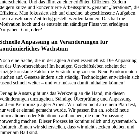
unterscheiden. Und das führt zu einer erhöhten Effizienz. Zudem
steigern kurze und konzentrierte Arbeitssprints, genannt „Iterations“, di
Effizienz. Man fokussiert sich auf einzelne, abgeschlossene Aufgaben,
die in absehbarer Zeit fertig gestellt werden können. Das hält die
Motivation hoch und es entsteht ein ständiger Fluss von erledigten
Aufgaben. Gut, oder?
Schnelle Anpassung an Veränderungen für
kontinuierliches Wachstum
Noch eine Sache, die in der agilen Arbeit essentiell ist: Die Anpassung
an das Unvorhersehbare! Im heutigen Geschäftsleben scheint der
einzige konstante Faktor die Veränderung zu sein. Neue Konkurrenten
tauchen auf, Gesetze ändern sich ständig, Technologien entwickeln sic
rasend schnell weiter – und wir müssen damit mithalten können!
Der agile Ansatz gibt uns das Werkzeug an die Hand, mit diesen
Veränderungen umzugehen. Ständige Überprüfung und Anpassung
sind ein Kernprinzip agiler Arbeit. Wir halten nicht an einem Plan fest,
nur weil er einmal gemacht wurde. Wir passen ihn an, sobald neue
Informationen oder Situationen auftauchen, die eine Anpassung
notwendig machen. Dieser Prozess ist kontinuierlich und systematisch.
Dadurch können wir sicherstellen, dass wir nicht stecken bleiben und
immer am Ball sind.