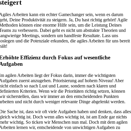
steigert
Agiles Arbeiten kann ein echter Gamechanger sein, wenn es darum
geht, Deine Produktivität zu steigern. Ja, Du hast richtig gehört! Agile
Methoden können eine enorme Hilfe sein, um die Leistung Deines
Teams zu verbessern. Dabei geht es nicht um abstrakte Theorien und
langwierige Meetings, sondern um handfeste Resultate. Lass uns
loslegen und die Potenziale erkunden, die agiles Arbeiten für uns bereit
hält!
Erhöhte Effizienz durch Fokus auf wesentliche
Aufgaben
Im agilen Arbeiten liegt der Fokus darin, immer die wichtigsten
Aufgaben zuerst anzugehen. Priorisierung auf hohem Niveau! Aber
nicht einfach so nach Lust und Laune, sondern nach klaren und
definierten Kriterien. Wenn wir die Prioritäten richtig setzen, können
wir sicherstellen, dass wir immer an den entscheidenden Punkten
arbeiten und nicht durch weniger relevante Dinge abgelenkt werden.
Die Sache ist, dass wir oft viele Aufgaben haben und denken, dass alle
gleich wichtig ist. Doch wenn alles wichtig ist, ist am Ende gar nichts
mehr wichtig. So ticken wir Menschen nun mal. Doch mit dem agilen
Arbeiten lernen wir, entscheidende von unwichtigen Aufgaben zu