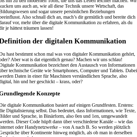
bis hin zu den modernen Tools, die uns das Leben leichter machen. Wir
kucken uns auch an, wie all diese Technik unsere Wirtschaft, das
Bildungswesen und sogar unsere persönlichen Beziehungen
beeinflusst. Also schnall dich an, mach’s dir gemütlich und bereite dich
darauf vor, mehr über die digitale Kommunikation zu erfahren, als du
dir je hättest träumen lassen!
Definition der digitalen Kommunikation
Du hast bestimmt schon mal was von digitaler Kommunikation gehört,
oder? Aber wat is dat eigentlich genau? Machen wir uns schlau!
Digitale Kommunikation bezeichnet den Austausch von Informationen
über technische Geräte wie Smartphones, Computer und Tablets. Dabe
werden Daten in einer für Maschinen verständlichen Sprache, also
digital, hin und her geschickt – krass, oder?
Grundlegende Konzepte
Die digitale Kommunikation basiert auf einigen Grundfesten. Erstens:
die Digitalisierung selbst. Das bedeutet, dass Informationen, wie Texte,
Bilder und Sprache, in Binärform, also 0en und 1en, umgewandelt
werden. Dieser Code hüpft dann über verschiedene Kanäle – wie das
Internet oder Handynetzwerke – von A nach B. So werden plötzlich
Gespräche über Kontinente hinweg möglich, als ob man in derselben