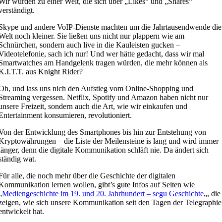
Wir wurden zu einer Welt, die sich über „Likes“ und „Shares“
verständigt.
Skype und andere VoIP-Dienste machten um die Jahrtausendwende die
Welt noch kleiner. Sie ließen uns nicht nur plappern wie am
Schnürchen, sondern auch live in die Kauleisten gucken –
Videotelefonie, sach ich nur! Und wer hätte gedacht, dass wir mal
Smartwatches am Handgelenk tragen würden, die mehr können als
K.I.T.T. aus Knight Rider?
Oh, und lass uns nich den Aufstieg vom Online-Shopping und
Streaming vergessen. Netflix, Spotify und Amazon haben nicht nur
unsere Freizeit, sondern auch die Art, wie wir einkaufen und
Entertainment konsumieren, revolutioniert.
Von der Entwicklung des Smartphones bis hin zur Entstehung von
Kryptowährungen – die Liste der Meilensteine is lang und wird immer
länger, denn die digitale Kommunikation schläft nie. Da ändert sich
ständig wat.
Für alle, die noch mehr über die Geschichte der digitalen
Kommunikation lernen wollen, gibt’s gute Infos auf Seiten wie
„
Mediengeschichte im 19. und 20. Jahrhundert – segu Geschichte
„, die
zeigen, wie sich unsere Kommunikation seit den Tagen der Telegraphie
entwickelt hat.