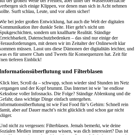
auf der großen Welle der Freiheit, aber unter der Wasseroberfläche
verbergen sich einige Klippen, vor denen man sich in Acht nehmen
sollte. Surft schlau, Leute, und vor allem sicher!
Wie bei jeder großen Entwicklung, hat auch die Welt der digitalen
Kommunikation ihre dunkle Seite. Hier geht’s nicht um
Spukgeschichten, sondern um knallharte Realität. Ständige
Erreichbarkeit, Datenschutzbedenken – das sind nur einige der
Herausforderungen, mit denen wir im Zeitalter der Onlinewelt klar
kommen müssen. Lasst uns diese Dämonen der digitalitäts leichter, und
was es für unsere Chats und Tweets für Konsequenzen hat. Zeit für
’nen tieferen Einblick!
Informationsüberflutung und Filterblasen
Klick hier, Scroll da – schwupp, schon wieder sind Stunden im Netz
vergangen und der Kopf brummt. Das Internet ist wie ’ne endlose
Keksdose voller Infosnacks. Die Folge? Ständige Ablenkung und die
Gefahr, dass wichtige Dinge einfach untergehen.
Informationsüberflutung ist wie Fast Food für’s Gehirn: Schnell rein
damit, aber auf Dauer macht’s nicht glücklich und schon gar nicht
klüger.
Und nicht zu vergessen: Filterblasen. Jemals bemerkt, wie deine
Sozialen Medien immer genau wissen, was dich interessiert? Das ist