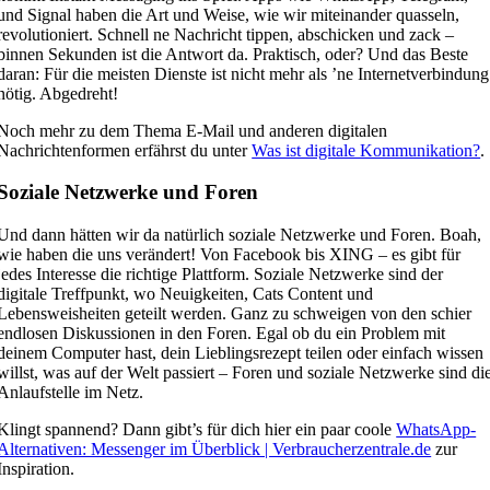
und Signal haben die Art und Weise, wie wir miteinander quasseln,
revolutioniert. Schnell ne Nachricht tippen, abschicken und zack –
binnen Sekunden ist die Antwort da. Praktisch, oder? Und das Beste
daran: Für die meisten Dienste ist nicht mehr als ’ne Internetverbindung
nötig. Abgedreht!
Noch mehr zu dem Thema E-Mail und anderen digitalen
Nachrichtenformen erfährst du unter
Was ist digitale Kommunikation?
.
Soziale Netzwerke und Foren
Und dann hätten wir da natürlich soziale Netzwerke und Foren. Boah,
wie haben die uns verändert! Von Facebook bis XING – es gibt für
jedes Interesse die richtige Plattform. Soziale Netzwerke sind der
digitale Treffpunkt, wo Neuigkeiten, Cats Content und
Lebensweisheiten geteilt werden. Ganz zu schweigen von den schier
endlosen Diskussionen in den Foren. Egal ob du ein Problem mit
deinem Computer hast, dein Lieblingsrezept teilen oder einfach wissen
willst, was auf der Welt passiert – Foren und soziale Netzwerke sind di
Anlaufstelle im Netz.
Klingt spannend? Dann gibt’s für dich hier ein paar coole
WhatsApp-
Alternativen: Messenger im Überblick | Verbraucherzentrale.de
zur
Inspiration.