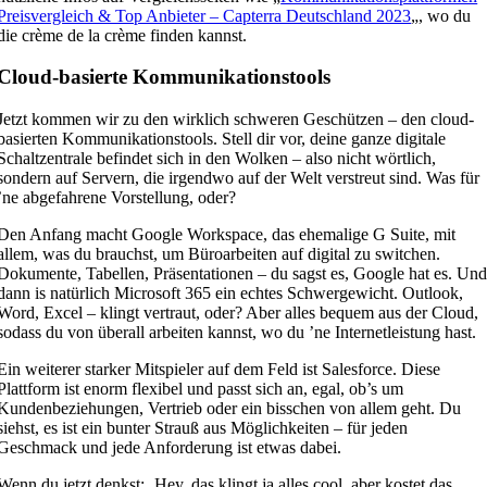
Preisvergleich & Top Anbieter – Capterra Deutschland 2023
„, wo du
die crème de la crème finden kannst.
Cloud-basierte Kommunikationstools
Jetzt kommen wir zu den wirklich schweren Geschützen – den cloud-
basierten Kommunikationstools. Stell dir vor, deine ganze digitale
Schaltzentrale befindet sich in den Wolken – also nicht wörtlich,
sondern auf Servern, die irgendwo auf der Welt verstreut sind. Was für
’ne abgefahrene Vorstellung, oder?
Den Anfang macht Google Workspace, das ehemalige G Suite, mit
allem, was du brauchst, um Büroarbeiten auf digital zu switchen.
Dokumente, Tabellen, Präsentationen – du sagst es, Google hat es. Un
dann is natürlich Microsoft 365 ein echtes Schwergewicht. Outlook,
Word, Excel – klingt vertraut, oder? Aber alles bequem aus der Cloud,
sodass du von überall arbeiten kannst, wo du ’ne Internetleistung hast.
Ein weiterer starker Mitspieler auf dem Feld ist Salesforce. Diese
Plattform ist enorm flexibel und passt sich an, egal, ob’s um
Kundenbeziehungen, Vertrieb oder ein bisschen von allem geht. Du
siehst, es ist ein bunter Strauß aus Möglichkeiten – für jeden
Geschmack und jede Anforderung ist etwas dabei.
Wenn du jetzt denkst: ‚Hey, das klingt ja alles cool, aber kostet das