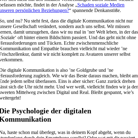
befassen möchte, findet in der Analyse „
Schaden soziale Medien
unseren persönlichen Beziehungen?
“ spannende Denkanstöße.
So, und nu? Nu steht fest, dass die digitale Kommunikation nicht nur
unsere Gesellschaft verändert, sondern auch uns selbst. Wir müssen
lernen, damit umzugehen, dass wir nu mal in ’ner Welt leben, in der da
‚Soziale‘ oft hinter einem Bildschirm passiert. Und das geht nicht ohne
Herausforderungen und Tücken. Echte zwischenmenschliche
Kommunikation und Empathie brauchen vielleicht mal wieder ’ne
Frischzellenkur, damit wir nicht komplett zu Avataren unserer selbst
verkommen.
Die digitale Kommunikation is also ’ne Goldgrube und ’ne
Herausforderung zugleich. Wie wir das Beste daraus machen, bleibt am
Ende jedem selbst überlassen. Eins is aber sicher: Ganz zurück drehen
lässt sich die Uhr nicht mehr. Und wer weiß, vielleicht finden wir ja de
sweeten Mittelweg zwischen Digital und Real. Bleibt gespannt, wie’s
weitergeht!
Die Psychologie der digitalen
Kommunikation
Na, haste schon mal überlegt, was in deinem Kopf abgeht, wenn du
stundenlang durch dein Smartphone scrollst? Oder wat mit dir passiert,