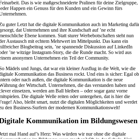
Feinarbeit. Das is wie maßgeschneiderte Pralinen für deine Zielgruppe,
jeder Happen ein Genuss für den Kunden und ein Gewinn fürs
Unternehmen.
Zu guter Letzt hat die digitale Kommunikation auch im Marketing dafü
gesorgt, dat Unternehmen und ihre Kundschaft auf ’ne echt
menschliche Ebene kommen. Statt sturer Werbebotschaften steht nun
der Austausch mit echtem Mehrwert im Mittelpunkt. Das kann ein
hilfreicher Blogbeitrag sein, ’ne spannende Diskussion auf LinkedIn
oder ’ne witzige Instagram-Story, die die Runde macht. So wird aus
einem anonymen Unternehmen ein Teil der Community.
So Mädels und Jungs, dat war ein kleiner Ausflug in die Welt, wie die
digitale Kommunikation das Business rockt. Und eins is sicher: Egal o
intern oder nach außen, die digitale Kommunikation is die neue
Währung der Wirtschaft. Unternehmen, die das verstanden haben und
clever einsetzen, werden am Ball bleiben – oder sogar ganz vorne
mitspielen. Die digitale Welle reiten oder untergehen, dat is hier die
Frage! Also, bleibt smart, nutzt die digitalen Möglichkeiten und werdet
zu den Business-Surfern der modernen Kommunikationswelt!
Digitale Kommunikation im Bildungswesen
Jetzt mal Hand auf’s Herz: Was würden wir nur ohne die digitale