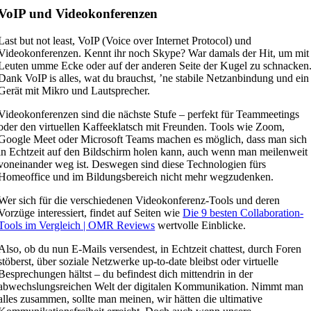
VoIP und Videokonferenzen
Last but not least, VoIP (Voice over Internet Protocol) und
Videokonferenzen. Kennt ihr noch Skype? War damals der Hit, um mit
Leuten umme Ecke oder auf der anderen Seite der Kugel zu schnacken
Dank VoIP is alles, wat du brauchst, ’ne stabile Netzanbindung und ein
Gerät mit Mikro und Lautsprecher.
Videokonferenzen sind die nächste Stufe – perfekt für Teammeetings
oder den virtuellen Kaffeeklatsch mit Freunden. Tools wie Zoom,
Google Meet oder Microsoft Teams machen es möglich, dass man sich
in Echtzeit auf den Bildschirm holen kann, auch wenn man meilenweit
voneinander weg ist. Deswegen sind diese Technologien fürs
Homeoffice und im Bildungsbereich nicht mehr wegzudenken.
Wer sich für die verschiedenen Videokonferenz-Tools und deren
Vorzüge interessiert, findet auf Seiten wie
Die 9 besten Collaboration-
Tools im Vergleich | OMR Reviews
wertvolle Einblicke.
Also, ob du nun E-Mails versendest, in Echtzeit chattest, durch Foren
stöberst, über soziale Netzwerke up-to-date bleibst oder virtuelle
Besprechungen hältst – du befindest dich mittendrin in der
abwechslungsreichen Welt der digitalen Kommunikation. Nimmt man
alles zusammen, sollte man meinen, wir hätten die ultimative