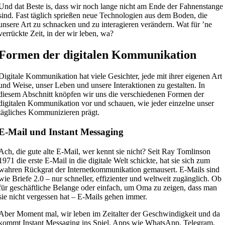
Und dat Beste is, dass wir noch lange nicht am Ende der Fahnenstange
sind. Fast täglich sprießen neue Technologien aus dem Boden, die
unsere Art zu schnacken und zu interagieren verändern. Wat für ’ne
verrückte Zeit, in der wir leben, wa?
Formen der digitalen Kommunikation
Digitale Kommunikation hat viele Gesichter, jede mit ihrer eigenen Art
und Weise, unser Leben und unsere Interaktionen zu gestalten. In
diesem Abschnitt knöpfen wir uns die verschiedenen Formen der
digitalen Kommunikation vor und schauen, wie jeder einzelne unser
tägliches Kommunizieren prägt.
E-Mail und Instant Messaging
Ach, die gute alte E-Mail, wer kennt sie nicht? Seit Ray Tomlinson
1971 die erste E-Mail in die digitale Welt schickte, hat sie sich zum
wahren Rückgrat der Internetkommunikation gemausert. E-Mails sind
wie Briefe 2.0 – nur schneller, effizienter und weltweit zugänglich. Ob
für geschäftliche Belange oder einfach, um Oma zu zeigen, dass man
sie nicht vergessen hat – E-Mails gehen immer.
Aber Moment mal, wir leben im Zeitalter der Geschwindigkeit und da
kommt Instant Messaging ins Spiel. Apps wie WhatsApp, Telegram,