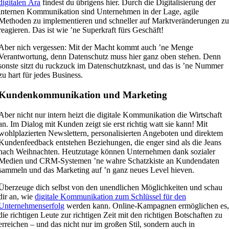
digitalen Ära
findest du übrigens hier. Durch die Digitalisierung der
internen Kommunikation sind Unternehmen in der Lage, agile
Methoden zu implementieren und schneller auf Marktveränderungen z
reagieren. Das ist wie ’ne Superkraft fürs Geschäft!
Aber nich vergessen: Mit der Macht kommt auch ’ne Menge
Verantwortung, denn Datenschutz muss hier ganz oben stehen. Denn
sonste sitzt du ruckzuck im Datenschutzknast, und das is ’ne Nummer
zu hart für jedes Business.
Kundenkommunikation und Marketing
Aber nicht nur intern heizt die digitale Kommunikation die Wirtschaft
an. Im Dialog mit Kunden zeigt sie erst richtig watt sie kann! Mit
wohlplazierten Newslettern, personalisierten Angeboten und direktem
Kundenfeedback entstehen Beziehungen, die enger sind als die Jeans
nach Weihnachten. Heutzutage können Unternehmen dank sozialer
Medien und CRM-Systemen ’ne wahre Schatzkiste an Kundendaten
sammeln und das Marketing auf ’n ganz neues Level hieven.
Überzeuge dich selbst von den unendlichen Möglichkeiten und schau
dir an, wie
digitale Kommunikation zum Schlüssel für den
Unternehmenserfolg
werden kann. Online-Kampagnen ermöglichen es
die richtigen Leute zur richtigen Zeit mit den richtigen Botschaften zu
erreichen – und das nicht nur im großen Stil, sondern auch in