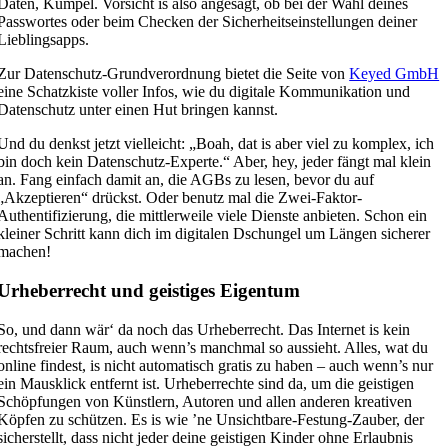
Daten, Kumpel. Vorsicht is also angesagt, ob bei der Wahl deines
Passwortes oder beim Checken der Sicherheitseinstellungen deiner
Lieblingsapps.
Zur Datenschutz-Grundverordnung bietet die Seite von
Keyed GmbH
eine Schatzkiste voller Infos, wie du digitale Kommunikation und
Datenschutz unter einen Hut bringen kannst.
Und du denkst jetzt vielleicht: „Boah, dat is aber viel zu komplex, ich
bin doch kein Datenschutz-Experte.“ Aber, hey, jeder fängt mal klein
an. Fang einfach damit an, die AGBs zu lesen, bevor du auf
„Akzeptieren“ drückst. Oder benutz mal die Zwei-Faktor-
Authentifizierung, die mittlerweile viele Dienste anbieten. Schon ein
kleiner Schritt kann dich im digitalen Dschungel um Längen sicherer
machen!
Urheberrecht und geistiges Eigentum
So, und dann wär‘ da noch das Urheberrecht. Das Internet is kein
rechtsfreier Raum, auch wenn’s manchmal so aussieht. Alles, wat du
online findest, is nicht automatisch gratis zu haben – auch wenn’s nur
ein Mausklick entfernt ist. Urheberrechte sind da, um die geistigen
Schöpfungen von Künstlern, Autoren und allen anderen kreativen
Köpfen zu schützen. Es is wie ’ne Unsichtbare-Festung-Zauber, der
sicherstellt, dass nicht jeder deine geistigen Kinder ohne Erlaubnis