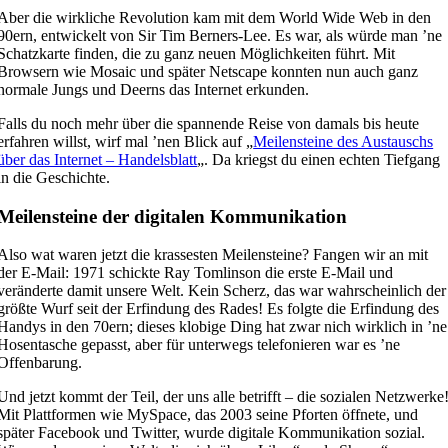
Aber die wirkliche Revolution kam mit dem World Wide Web in den
90ern, entwickelt von Sir Tim Berners-Lee. Es war, als würde man ’ne
Schatzkarte finden, die zu ganz neuen Möglichkeiten führt. Mit
Browsern wie Mosaic und später Netscape konnten nun auch ganz
normale Jungs und Deerns das Internet erkunden.
Falls du noch mehr über die spannende Reise von damals bis heute
erfahren willst, wirf mal ’nen Blick auf „
Meilensteine des Austauschs
über das Internet – Handelsblatt
„. Da kriegst du einen echten Tiefgang
in die Geschichte.
Meilensteine der digitalen Kommunikation
Also wat waren jetzt die krassesten Meilensteine? Fangen wir an mit
der E-Mail: 1971 schickte Ray Tomlinson die erste E-Mail und
veränderte damit unsere Welt. Kein Scherz, das war wahrscheinlich der
größte Wurf seit der Erfindung des Rades! Es folgte die Erfindung des
Handys in den 70ern; dieses klobige Ding hat zwar nich wirklich in ’ne
Hosentasche gepasst, aber für unterwegs telefonieren war es ’ne
Offenbarung.
Und jetzt kommt der Teil, der uns alle betrifft – die sozialen Netzwerke
Mit Plattformen wie MySpace, das 2003 seine Pforten öffnete, und
später Facebook und Twitter, wurde digitale Kommunikation sozial.