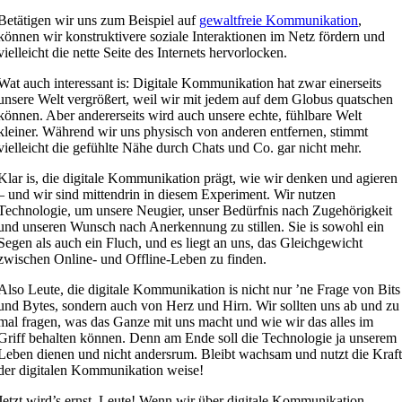
Betätigen wir uns zum Beispiel auf
gewaltfreie Kommunikation
,
können wir konstruktivere soziale Interaktionen im Netz fördern und
vielleicht die nette Seite des Internets hervorlocken.
Wat auch interessant is: Digitale Kommunikation hat zwar einerseits
unsere Welt vergrößert, weil wir mit jedem auf dem Globus quatschen
können. Aber andererseits wird auch unsere echte, fühlbare Welt
kleiner. Während wir uns physisch von anderen entfernen, stimmt
vielleicht die gefühlte Nähe durch Chats und Co. gar nicht mehr.
Klar is, die digitale Kommunikation prägt, wie wir denken und agieren
– und wir sind mittendrin in diesem Experiment. Wir nutzen
Technologie, um unsere Neugier, unser Bedürfnis nach Zugehörigkeit
und unseren Wunsch nach Anerkennung zu stillen. Sie is sowohl ein
Segen als auch ein Fluch, und es liegt an uns, das Gleichgewicht
zwischen Online- und Offline-Leben zu finden.
Also Leute, die digitale Kommunikation is nicht nur ’ne Frage von Bits
und Bytes, sondern auch von Herz und Hirn. Wir sollten uns ab und zu
mal fragen, was das Ganze mit uns macht und wie wir das alles im
Griff behalten können. Denn am Ende soll die Technologie ja unserem
Leben dienen und nicht andersrum. Bleibt wachsam und nutzt die Kraf
der digitalen Kommunikation weise!
Jetzt wird’s ernst, Leute! Wenn wir über digitale Kommunikation