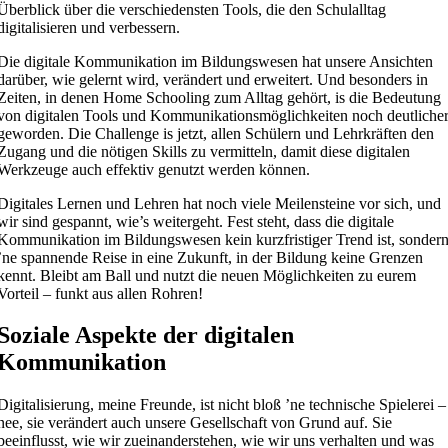
Überblick über die verschiedensten Tools, die den Schulalltag
digitalisieren und verbessern.
Die digitale Kommunikation im Bildungswesen hat unsere Ansichten
darüber, wie gelernt wird, verändert und erweitert. Und besonders in
Zeiten, in denen Home Schooling zum Alltag gehört, is die Bedeutung
von digitalen Tools und Kommunikationsmöglichkeiten noch deutliche
geworden. Die Challenge is jetzt, allen Schülern und Lehrkräften den
Zugang und die nötigen Skills zu vermitteln, damit diese digitalen
Werkzeuge auch effektiv genutzt werden können.
Digitales Lernen und Lehren hat noch viele Meilensteine vor sich, und
wir sind gespannt, wie’s weitergeht. Fest steht, dass die digitale
Kommunikation im Bildungswesen kein kurzfristiger Trend ist, sonder
’ne spannende Reise in eine Zukunft, in der Bildung keine Grenzen
kennt. Bleibt am Ball und nutzt die neuen Möglichkeiten zu eurem
Vorteil – funkt aus allen Rohren!
Soziale Aspekte der digitalen
Kommunikation
Digitalisierung, meine Freunde, ist nicht bloß ’ne technische Spielerei –
nee, sie verändert auch unsere Gesellschaft von Grund auf. Sie
beeinflusst, wie wir zueinanderstehen, wie wir uns verhalten und was