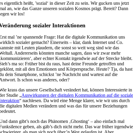
es eigentlich heißt, ’sozial‘ in dieser Zeit zu sein. Wir gucken uns jetzt
mal an, wie das Ganze unseren sozialen Kosmos prägt. Bereit? Dann
legen wir los!
Veränderung sozialer Interaktionen
Erst mal ’ne spannende Frage: Hat die digitale Kommunikation uns
wirklich sozialer gemacht? Einerseits – klar, dank Internet und Co.
kannste mit Leuten plaudern, die sonst so weit weg sind wie das
Weltall. Andererseits könnten manche sagen, dass wir zwar mehr
‚kommunizieren‘, aber echter Kontakt irgendwie auf der Strecke bleibt.
Sieh’s ma so: Früher bist du raus, hast deine Freunde getroffen und
geklönt, mit all den Emotionen und Körpersprache. Heute? Tja, da hast
du dein Smartphone, schickst ’ne Nachricht und wartest auf die
Antwort. Is schon was anderes, oder?
Wie krass das unsere Gesellschaft verändert hat, können Interessierte in
der Studie „
Auswirkungen der digitalen Kommunikation auf die sozial
Interaktion
“ nachlesen. Da wird eine Menge klarer, wie wir uns durch
die digitalen Medien verändern und was das für unsere Beziehungen
bedeutet.
Und dann gibt’s noch das Phänomen ‚Ghosting‘ – also einfach mal
Funksilence geben, als gäb’s dich nicht mehr. Das war früher irgendwi
schwieriger, als man sich noch über’n Weg gelaufen ist. Aber