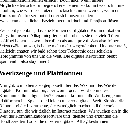
Kommunikationsfreiheit erreicht. Doch auch wenn unsere
Möglichkeiten schier unbegrenzt erscheinen, so kommt es doch immer
drauf an, wie wir diese nutzen. Tückisch kann es werden, wenn ein
Tool zum Zeitfresser mutiert oder sich unsere echten
zwischenmenschlichen Beziehungen in Pixel und Emojis auflösen.
Fest steht jedenfalls, dass die Formen der digitalen Kommunikation
längst in unseren Alltag integriert sind und dass sie uns viele Türen
geöffnet haben – sowohl beruflich als auch privat. Was also früher
Science-Fiction war, is heute nicht mehr wegzudenken. Und wer weiß,
vielleicht chatten wir bald schon über Telepathie oder schicken
Hologramme von uns um die Welt. Die digitale Revolution bleibt
spannend – also stay tuned!
Werkzeuge und Plattformen
Nun gut, wir haben also gequasselt über das Was und das Wie der
digitalen Kommunikation, aber womit genau wird denn diese
Kommunikation abgehalten? Genau da kommen die Werkzeuge und
Plattformen ins Spiel – die Helden unserer digitalen Welt. Sie sind die
Bühne und die Instrumente, die es möglich machen, all die coolen
Dinge zu tun, die wir täglich im Internet machen. Wir tauchen ein in di
Welt der Kommunikationssoftware und -dienste und erkunden die
cloudbasierten Tools, die unseren digitalen Alltag bestimmen.