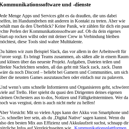
Kommunikationssoftware und -dienste
Jede Menge Apps und Services gibt es da draußen, die uns dabei
helfen, im Handumdrehen mit anderen in Kontakt zu treten. Aber wie
behält man da den Überblick? Keine Panik, wir zählen für dich ein paa
echte Perlen der Kommunikationssoftware auf. Ob du dein eigenes
Start-up rocken willst oder mit deiner Crew in Verbindung bleiben
möchtest, diese Tools sind wahre Multitalente.
Da hätten wir zum Beispiel Slack, das vor allem in der Arbeitswelt für
Furore sorgt. Es bringt Teams zusammen, als säßen alle in einem Raum
und klönen über das neueste Projekt. Aufgaben, Dateien teilen und
direkte Nachrichten senden, all das geht mit Slack zack, zack. Dann
wäre da noch Discord – beliebt bei Gamern und Communities, um sich
über die neusten Games auszutauschen oder einfach nur zu palavern.
Und wenn’s ums schnelle Informieren und Organisieren geht, schwöre
viele auf Trello. Hier spielst du quasi den Dirigenten deines eigenen
kleinen Orchesters aus to-dos, Notizen und Fälligkeitsterminen. Wer da
noch was vergisst, dem is auch nicht mehr zu helfen!
Aber Vorsicht: Mit so vielen Apps kann der Akku von Smartphone und
Co. schneller leer sein, als du ‚Digital Native‘ sagen kannst. Wenn du
also den besten Mix aus Effizienz und Akkulaufzeit suchst, schnapp dir
nützliche Infos auf Vergleichsseiten wie „
Kommunikationsplattformen