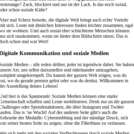
heutzutage? Zack, blockiert und aus ist der Lack. Is das noch sozial,
oder schon soziale Kälte?
Aber mal Scherz beiseite, die digitale Welt bringt auch echte Vorteile
mit sich. Leute mit ähnlichen Interessen finden leichter zusammen, egal
wo sie wohnen. Und auch sozial eher schüchterne Menschen können
aus sich rauskommen, wenn sie hinter dem Bildschirm sitzen. Das is
doch schon mal wat Wert!
Digitale Kommunikation und soziale Medien
Soziale Medien – alle reden drüber, jeder ist irgendwie dabei. Sie habe
unsere Art, uns selbst darzustellen und miteinander umzugehen,
komplett umgekrempelt. Du kannst der ganzen Welt zeigen, was du
isst, wo du gerade pennen gehst oder was du denkst. Willkommen in
der Ausstellung deines Lebens!
Und hier is das Spannende: Soziale Medien können eine starke
Gemeinschaft schaffen und Leute mobilisieren. Denk nur an die ganze
Challenges oder Spendenaktionen, die über Instagram und Twitter
laufen. Das is ’ne Wucht! Auf der anderen Seite gibt’s auch die
Kehrseite der Medaille: Cybermobbing und der ständige Druck, sich
von seiner besten Seite zu zeigen, ohne die Filterblase zu verlassen.
Wer sich mehr mit den sozialen Verflechtungen durch soziale Medien