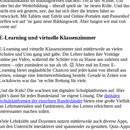
Kommunikation im Bildungswesen machen? Ob in der Schule, Uni
oder bei der Weiterbildung – überall spielt sie ’ne riesen Rolle. Und das
nicht erst seit gestern, nee, das hat sich über die letzten Jahre so
entwickelt. Mit Tablets statt Tafeln und Online-Portalen statt Pausenhof
treffen wir auf ’ne ganz neue Bildungswelt. Aber fangen wir mal von
vorne an!
E-Learning und virtuelle Klassenzimmer
E-Learning und virtuelle Klassenzimmer sind mittlerweile an vielen
Schulen und Unis gang und gäbe. Die Lehrer halten ihre Vorträge
online per Video, während die Schüler von zu Hause aus zuhören und
lernen – oder zumindest so tun als ob. 😉 Aber mal im Ernst: E-
Learning bietet unglaubliche Chancen und jeder kann von überall aus
lernen, solange eine Internetverbindung besteht. Gerade in Zeiten von
Lockdowns war das ’ne echte Rettung für viele.
Und die Kids? Die wachsen mit digitalen Schulplattformen auf. Hier
gibt’s dann für jedes Bundesland ’ne eigene Lösung. Die
digitalen
Schulplattformen der einzelnen Bundesländer
bieten eine große Vielfalt
an Lehrmaterialien und Funktionen, die das Lernen erleichtern und
interessanter machen sollen.
Viele Lehrkräfte und Dozenten nutzen mittlerweile auch diverse Apps,
um den Unterricht interaktiver und spannender zu gestalten. Quiz-Apps