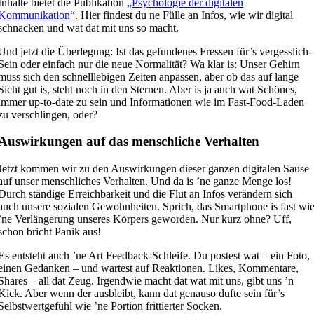
Inhalte bietet die Publikation
„Psychologie der digitalen
Kommunikation“
. Hier findest du ne Fülle an Infos, wie wir digital
schnacken und wat dat mit uns so macht.
Und jetzt die Überlegung: Ist das gefundenes Fressen für’s vergesslich-
Sein oder einfach nur die neue Normalität? Wa klar is: Unser Gehirn
muss sich den schnelllebigen Zeiten anpassen, aber ob das auf lange
Sicht gut is, steht noch in den Sternen. Aber is ja auch wat Schönes,
immer up-to-date zu sein und Informationen wie im Fast-Food-Laden
zu verschlingen, oder?
Auswirkungen auf das menschliche Verhalten
Jetzt kommen wir zu den Auswirkungen dieser ganzen digitalen Sause
auf unser menschliches Verhalten. Und da is ’ne ganze Menge los!
Durch ständige Erreichbarkeit und die Flut an Infos verändern sich
auch unsere sozialen Gewohnheiten. Sprich, das Smartphone is fast wi
’ne Verlängerung unseres Körpers geworden. Nur kurz ohne? Uff,
schon bricht Panik aus!
Es entsteht auch ’ne Art Feedback-Schleife. Du postest wat – ein Foto,
einen Gedanken – und wartest auf Reaktionen. Likes, Kommentare,
Shares – all dat Zeug. Irgendwie macht dat wat mit uns, gibt uns ’n
Kick. Aber wenn der ausbleibt, kann dat genauso dufte sein für’s
Selbstwertgefühl wie ’ne Portion frittierter Socken.