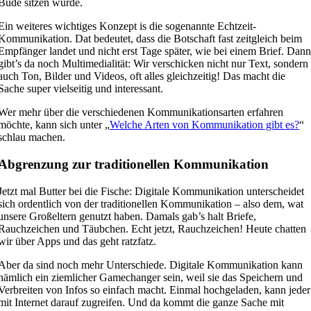
Bude sitzen würde.
Ein weiteres wichtiges Konzept is die sogenannte Echtzeit-
Kommunikation. Dat bedeutet, dass die Botschaft fast zeitgleich beim
Empfänger landet und nicht erst Tage später, wie bei einem Brief. Dan
gibt’s da noch Multimedialität: Wir verschicken nicht nur Text, sondern
auch Ton, Bilder und Videos, oft alles gleichzeitig! Das macht die
Sache super vielseitig und interessant.
Wer mehr über die verschiedenen Kommunikationsarten erfahren
möchte, kann sich unter „
Welche Arten von Kommunikation gibt es?
“
schlau machen.
Abgrenzung zur traditionellen Kommunikation
Jetzt mal Butter bei die Fische: Digitale Kommunikation unterscheidet
sich ordentlich von der traditionellen Kommunikation – also dem, wat
unsere Großeltern genutzt haben. Damals gab’s halt Briefe,
Rauchzeichen und Täubchen. Echt jetzt, Rauchzeichen! Heute chatten
wir über Apps und das geht ratzfatz.
Aber da sind noch mehr Unterschiede. Digitale Kommunikation kann
nämlich ein ziemlicher Gamechanger sein, weil sie das Speichern und
Verbreiten von Infos so einfach macht. Einmal hochgeladen, kann jeder
mit Internet darauf zugreifen. Und da kommt die ganze Sache mit