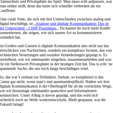
Datenschutz und Privatsphäre ins Spiel. Man muss echt aufpassen, wat
man online stellt, denn das kann sich schneller verbreiten als ein
Lauffeuer.
Eine coole Seite, die sich mit den Unterschieden zwischen analog und
digital beschäftigt, ist „
Analoge und digitale Kommunikation: Das ist
der Unterschied – CHIP Praxistipps
„. Da kannst du noch mehr Kniffe
kennenlernen, die zeigen, wie sich unsere Art zu kommunizieren
verändert hat.
Im Großen und Ganzen is digitale Kommunikation also nicht nur das
Verschicken von Nachrichten, sondern ein komplexes System, das von
technischen Neuerungen und sozialen Veränderungen geprägt is. Es
beeinflusst, wie wir miteinander umgehen, zusammenarbeiten und was
für ein Stellenwert Privatsphäre in der heutigen Zeit hat. Das is echt ’ne
spannende Sache, die uns noch lange beschäftigen wird.
So, dat war’s erstmal zur Definition. Siehste, so kompliziert is das
Ganze gar nicht, wenn man’s mal auseinanderpflückt. Halten wir fest:
digitale Kommunikation is der Oberbegriff für all die verrückten Wege,
wie wir heutzutage miteinander quatschen und Informationen
austauschen. Unser Alltag is davon geprägt, und das wird sich
sicherlich noch ne Weile weiterentwickeln. Bleib gespannt, wat die
Zukunft bringt!