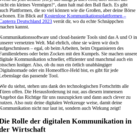
nicht ein kleines Vermögen?‘, dann halt mal den Ball flach. Es gibt
auch Plattformen, die so viel können wie die Großen, aber deine Börse
schonen. Ein Blick auf
Kostenlose Kommunikationsplattformen –
Capterra Deutschland 2023
verrät dir, wo du echte Schnäppchen
machen kannst.
Kommunikationssoftware und cloud-basierte Tools sind das A und O i
unserer vernetzten Welt. Mal ehrlich, ohne sie wären wir doch
aufgeschmissen – egal, ob beim Arbeiten, beim Organisieren des
Familienlebens oder beim Zocken mit den Kumpels. Sie machen unser
digitale Kommunikation schneller, effizienter und manchmal auch ein
bisschen lustiger. Also, ob du nun ein örtlich unabhängiger
Digitalnomade oder ein Homeoffice-Held bist, es gibt für jede
Lebenslage das passende Tool.
Wie du siehst, stehen uns dank des technologischen Fortschritts alle
Türen offen. Die Herausforderung ist nur, aus diesem immensen
Angebot das Richtige für uns rauszupicken und dann auch clever zu
nutzen. Also nutz deine digitalen Werkzeuge weise, damit deine
Kommunikation nicht nur laut ist, sondern auch Wirkung zeigt!
Die Rolle der digitalen Kommunikation in
der Wirtschaft