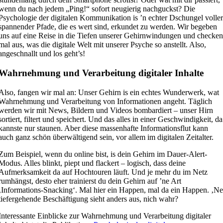
wenn du nach jedem „Ping!“ sofort neugierig nachguckst? Die
Psychologie der digitalen Kommunikation is ’n echter Dschungel volle
spannender Pfade, die es wert sind, erkundet zu werden. Wir begeben
uns auf eine Reise in die Tiefen unserer Gehirnwindungen und checke
mal aus, was die digitale Welt mit unserer Psyche so anstellt. Also,
angeschnallt und los geht’s!
Wahrnehmung und Verarbeitung digitaler Inhalte
Also, fangen wir mal an: Unser Gehirn is ein echtes Wunderwerk, wat
Wahrnehmung und Verarbeitung von Informationen angeht. Täglich
werden wir mit News, Bildern und Videos bombardiert – unser Hirn
sortiert, filtert und speichert. Und das alles in einer Geschwindigkeit, da
kannste nur staunen. Aber diese massenhafte Informationsflut kann
auch ganz schön überwältigend sein, vor allem im digitalen Zeitalter.
Zum Beispiel, wenn du online bist, is dein Gehirn im Dauer-Alert-
Modus. Alles blinkt, piept und flackert – logisch, dass deine
Aufmerksamkeit da auf Hochtouren läuft. Und je mehr du im Netz
rumhängst, desto eher trainierst du dein Gehirn auf ’ne Art
‚Informations-Snacking‘. Mal hier ein Happen, mal da ein Happen. ‚N
tiefergehende Beschäftigung sieht anders aus, nich wahr?
Interessante Einblicke zur Wahrnehmung und Verarbeitung digitaler