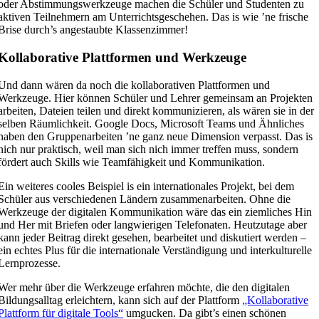
oder Abstimmungswerkzeuge machen die Schüler und Studenten zu
aktiven Teilnehmern am Unterrichtsgeschehen. Das is wie ’ne frische
Brise durch’s angestaubte Klassenzimmer!
Kollaborative Plattformen und Werkzeuge
Und dann wären da noch die kollaborativen Plattformen und
Werkzeuge. Hier können Schüler und Lehrer gemeinsam an Projekten
arbeiten, Dateien teilen und direkt kommunizieren, als wären sie in der
selben Räumlichkeit. Google Docs, Microsoft Teams und Ähnliches
haben den Gruppenarbeiten ’ne ganz neue Dimension verpasst. Das is
nich nur praktisch, weil man sich nich immer treffen muss, sondern
fördert auch Skills wie Teamfähigkeit und Kommunikation.
Ein weiteres cooles Beispiel is ein internationales Projekt, bei dem
Schüler aus verschiedenen Ländern zusammenarbeiten. Ohne die
Werkzeuge der digitalen Kommunikation wäre das ein ziemliches Hin
und Her mit Briefen oder langwierigen Telefonaten. Heutzutage aber
kann jeder Beitrag direkt gesehen, bearbeitet und diskutiert werden –
ein echtes Plus für die internationale Verständigung und interkulturelle
Lernprozesse.
Wer mehr über die Werkzeuge erfahren möchte, die den digitalen
Bildungsalltag erleichtern, kann sich auf der Plattform
„Kollaborative
Plattform für digitale Tools“
umgucken. Da gibt’s einen schönen