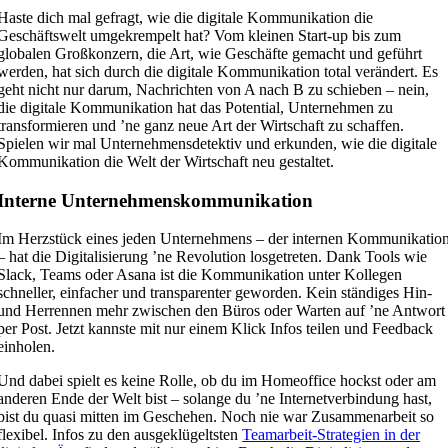
Haste dich mal gefragt, wie die digitale Kommunikation die
Geschäftswelt umgekrempelt hat? Vom kleinen Start-up bis zum
globalen Großkonzern, die Art, wie Geschäfte gemacht und geführt
werden, hat sich durch die digitale Kommunikation total verändert. Es
geht nicht nur darum, Nachrichten von A nach B zu schieben – nein,
die digitale Kommunikation hat das Potential, Unternehmen zu
transformieren und ’ne ganz neue Art der Wirtschaft zu schaffen.
Spielen wir mal Unternehmensdetektiv und erkunden, wie die digitale
Kommunikation die Welt der Wirtschaft neu gestaltet.
Interne Unternehmenskommunikation
Im Herzstück eines jeden Unternehmens – der internen Kommunikatio
– hat die Digitalisierung ’ne Revolution losgetreten. Dank Tools wie
Slack, Teams oder Asana ist die Kommunikation unter Kollegen
schneller, einfacher und transparenter geworden. Kein ständiges Hin-
und Herrennen mehr zwischen den Büros oder Warten auf ’ne Antwort
per Post. Jetzt kannste mit nur einem Klick Infos teilen und Feedback
einholen.
Und dabei spielt es keine Rolle, ob du im Homeoffice hockst oder am
anderen Ende der Welt bist – solange du ’ne Internetverbindung hast,
bist du quasi mitten im Geschehen. Noch nie war Zusammenarbeit so
flexibel. Infos zu den ausgeklügeltsten
Teamarbeit-Strategien in der