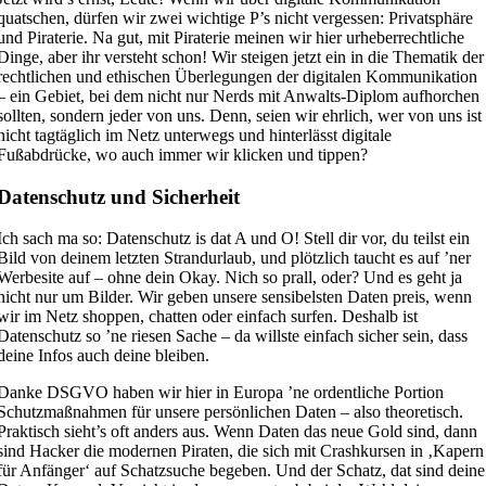
quatschen, dürfen wir zwei wichtige P’s nicht vergessen: Privatsphäre
und Piraterie. Na gut, mit Piraterie meinen wir hier urheberrechtliche
Dinge, aber ihr versteht schon! Wir steigen jetzt ein in die Thematik der
rechtlichen und ethischen Überlegungen der digitalen Kommunikation
– ein Gebiet, bei dem nicht nur Nerds mit Anwalts-Diplom aufhorchen
sollten, sondern jeder von uns. Denn, seien wir ehrlich, wer von uns ist
nicht tagtäglich im Netz unterwegs und hinterlässt digitale
Fußabdrücke, wo auch immer wir klicken und tippen?
Datenschutz und Sicherheit
Ich sach ma so: Datenschutz is dat A und O! Stell dir vor, du teilst ein
Bild von deinem letzten Strandurlaub, und plötzlich taucht es auf ’ner
Werbesite auf – ohne dein Okay. Nich so prall, oder? Und es geht ja
nicht nur um Bilder. Wir geben unsere sensibelsten Daten preis, wenn
wir im Netz shoppen, chatten oder einfach surfen. Deshalb ist
Datenschutz so ’ne riesen Sache – da willste einfach sicher sein, dass
deine Infos auch deine bleiben.
Danke DSGVO haben wir hier in Europa ’ne ordentliche Portion
Schutzmaßnahmen für unsere persönlichen Daten – also theoretisch.
Praktisch sieht’s oft anders aus. Wenn Daten das neue Gold sind, dann
sind Hacker die modernen Piraten, die sich mit Crashkursen in ‚Kapern
für Anfänger‘ auf Schatzsuche begeben. Und der Schatz, dat sind deine