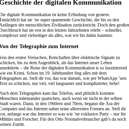
Geschichte der digitalen Kommunikation
Die digitale Kommunikation ist keine Erfindung von gestern.
Tatsächlich hat sie ’ne super spannende Geschichte, die bis zu den
Anfängen der menschlichen Zivilisation zurückreicht. Doch den große
Durchbruch hat sie erst in den letzten Jahrzehnten erlebt – schneller,
komplexer und vielseitiger als alles, wat wir bis dahin kannten.
Von der Telegraphie zum Internet
Von den ersten Versuchen, Botschaften über elektrische Signale zu
schicken, bis zu dem Augenblick, als das Internet unser Leben
annektierte – die Reise der digitalen Kommunikation is so faszinierend
wie ein Krimi. Schon im 19. Jahrhundert fing alles mit dem
Telegraphen an. Stell dir vor, das war damals, wie per WhatsApp ’nen
Text zu schicken, nur viel, viel langsamer und komplizierter, hehe!
Nach dem Telegraphen kam das Telefon, und plötzlich konnten
Menschen miteinander quatschen, auch wenn sie nicht in der selben
Stadt waren. Dann, in den 1960ern und 70ern, begann die Ära der
Computer und das Internet nahm seine allerersten Formen an. Stell dir
vor, anfangs war das Internet so was wie ’ne exklusive Party – nur für
Militärs und Forscher. Für den Otto Normalverbraucher gab’s da noch
keinen Zutritt.