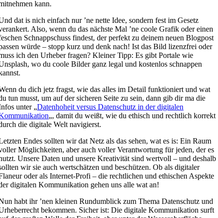
mitnehmen kann.
Und dat is nich einfach nur ’ne nette Idee, sondern fest im Gesetz
verankert. Also, wenn du das nächste Mal ’ne coole Grafik oder einen
feschen Schnappschuss findest, der perfekt zu deinem neuen Blogpost
passen würde – stopp kurz und denk nach! Ist das Bild lizenzfrei oder
muss ich den Urheber fragen? Kleiner Tipp: Es gibt Portale wie
Unsplash, wo du coole Bilder ganz legal und kostenlos schnappen
kannst.
Wenn du dich jetz fragst, wie das alles im Detail funktioniert und wat
du tun musst, um auf der sicheren Seite zu sein, dann gib dir ma die
Infos unter „
Datenhoheit versus Datenschutz in der digitalen
Kommunikation
„, damit du weißt, wie du ethisch und rechtlich korrekt
durch die digitale Welt navigierst.
Letzten Endes sollten wir dat Netz als das sehen, wat es is: Ein Raum
voller Möglichkeiten, aber auch voller Verantwortung für jeden, der es
nutzt. Unsere Daten und unsere Kreativität sind wertvoll – und deshalb
sollten wir sie auch wertschätzen und beschützen. Ob als digitaler
Flaneur oder als Internet-Profi – die rechtlichen und ethischen Aspekte
der digitalen Kommunikation gehen uns alle wat an!
Nun habt ihr ’nen kleinen Rundumblick zum Thema Datenschutz und
Urheberrecht bekommen. Sicher ist: Die digitale Kommunikation surft