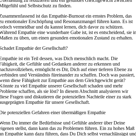
Überlastung zu reduzieren und ein gesundes Gleichgewicht zwischen
Mitgefühl und Selbstschutz zu finden.
Zusammenfassend ist das Empathie-Burnout ein ernstes Problem, das
zu emotionaler Erschöpfung und Resonanzmangel führen kann. Es ist
jedoch vermeidbar und du kannst lernen, dich davor zu schützen.
Während Empathie eine wunderbare Gabe ist, ist es entscheidend, sie i
Maßen zu üben, um einen gesunden emotionalen Zustand zu erhalten.
Schadet Empathie der Gesellschaft?
Empathie ist ein Teil dessen, was Dich menschlich macht. Die
Fähigkeit, die Gefühle und Gedanken anderer zu erkennen und
nachzuvollziehen, ermöglicht es Dir, Dich auf einer tieferen Ebene zu
verbinden und Verständnis füreinander zu schaffen. Doch was passiert,
wenn diese Fähigkeit zur Empathie aus dem Gleichgewicht gerät?
Könnte zu viel Empathie unserer Gesellschaft schaden und mehr
Probleme schaffen, als sie löst? In diesem Abschnitt analysieren wir
diese Fragen und diskutieren die potenziellen Nachteile einer zu stark
ausgeprägten Empathie für unsere Gesellschaft.
Die potenziellen Gefahren einer übermäßigen Empathie
Wenn Du immer die Bedürfnisse und Gefühle anderer über Deine
eigenen stellst, dann kann das zu Problemen führen. Ein zu hohes Maß
an Empathie kann dazu führen, dass Du Dich selbst vernachlässigst un