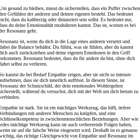
Um gesund zu bleiben, musst du sicherstellen, dass ein Puffer zwische
den Gefühlen der anderen und deinen eigenen besteht. Das bedeutet
nicht, dass du kaltherzig oder distanziert sein sollst. Es bedeutet nur,
dass du deine Emotionalität modulieren kannst. Das ist, worum es bei
der Resonanz geht.
Resonanz ist, wenn du dich in die Lage eines anderen versetzt und
dabei die Balance behältst. Du fühlst, was sie fühlen, aber du kannst
dich auch zurückziehen und deine eigenen Emotionen in den Griff
bekommen. Resonanz bedeutet, dass du für andere da bist, ohne dich
dabei selbst zu verlieren.
So kannst du bei Bedarf Empathie zeigen, aber sie nicht so intensiv
aufnehmen, dass sie dich innerlich auffrisst. In diesem Sinne, ist
Resonanz der Schutzschild, der dein emotionales Wohlergehen
sicherstellt, während du versuchst, dich mit der Welt um dich herum zu
verbinden.
Empathie ist stark. Sie ist ein mächtiges Werkzeug, das hilft, tiefere
Verbindungen mit anderen Menschen zu knüpfen, und eine
Schlüsselkompetenz in zwischenmenschlichen Beziehungen. Aber wie
jedes mächtige Werkzeug kann sie auch verheerende Folgen haben,
wenn sie auf die falsche Weise eingesetzt wird. Deshalb ist es genauso
wichtig, das richtige Gleichgewicht von Empathie und Resonanz im