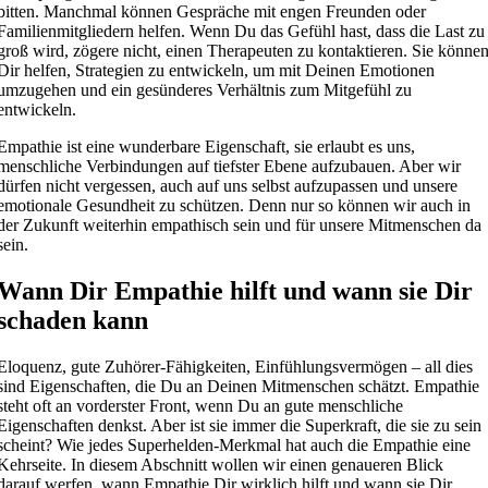
bitten. Manchmal können Gespräche mit engen Freunden oder
Familienmitgliedern helfen. Wenn Du das Gefühl hast, dass die Last zu
groß wird, zögere nicht, einen Therapeuten zu kontaktieren. Sie könne
Dir helfen, Strategien zu entwickeln, um mit Deinen Emotionen
umzugehen und ein gesünderes Verhältnis zum Mitgefühl zu
entwickeln.
Empathie ist eine wunderbare Eigenschaft, sie erlaubt es uns,
menschliche Verbindungen auf tiefster Ebene aufzubauen. Aber wir
dürfen nicht vergessen, auch auf uns selbst aufzupassen und unsere
emotionale Gesundheit zu schützen. Denn nur so können wir auch in
der Zukunft weiterhin empathisch sein und für unsere Mitmenschen da
sein.
Wann Dir Empathie hilft und wann sie Dir
schaden kann
Eloquenz, gute Zuhörer-Fähigkeiten, Einfühlungsvermögen – all dies
sind Eigenschaften, die Du an Deinen Mitmenschen schätzt. Empathie
steht oft an vorderster Front, wenn Du an gute menschliche
Eigenschaften denkst. Aber ist sie immer die Superkraft, die sie zu sein
scheint? Wie jedes Superhelden-Merkmal hat auch die Empathie eine
Kehrseite. In diesem Abschnitt wollen wir einen genaueren Blick
darauf werfen, wann Empathie Dir wirklich hilft und wann sie Dir