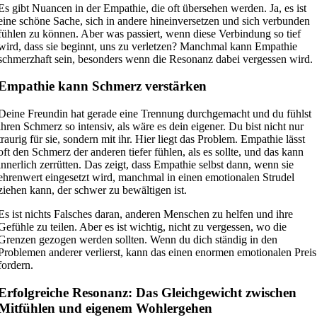
Es gibt Nuancen in der Empathie, die oft übersehen werden. Ja, es ist
eine schöne Sache, sich in andere hineinversetzen und sich verbunden
fühlen zu können. Aber was passiert, wenn diese Verbindung so tief
wird, dass sie beginnt, uns zu verletzen? Manchmal kann Empathie
schmerzhaft sein, besonders wenn die Resonanz dabei vergessen wird.
Empathie kann Schmerz verstärken
Deine Freundin hat gerade eine Trennung durchgemacht und du fühlst
ihren Schmerz so intensiv, als wäre es dein eigener. Du bist nicht nur
traurig für sie, sondern mit ihr. Hier liegt das Problem. Empathie lässt
oft den Schmerz der anderen tiefer fühlen, als es sollte, und das kann
innerlich zerrütten. Das zeigt, dass Empathie selbst dann, wenn sie
ehrenwert eingesetzt wird, manchmal in einen emotionalen Strudel
ziehen kann, der schwer zu bewältigen ist.
Es ist nichts Falsches daran, anderen Menschen zu helfen und ihre
Gefühle zu teilen. Aber es ist wichtig, nicht zu vergessen, wo die
Grenzen gezogen werden sollten. Wenn du dich ständig in den
Problemen anderer verlierst, kann das einen enormen emotionalen Preis
fordern.
Erfolgreiche Resonanz: Das Gleichgewicht zwischen
Mitfühlen und eigenem Wohlergehen