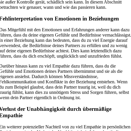
sie außer Kontrolle gerät, schädlich sein kann. In diesem Abschnitt
betrachten wir genauer, wann und wie das passieren kann.
Fehlinterpretation von Emotionen in Beziehungen
Das Mitgefühl mit den Emotionen und Erfahrungen anderer kann dazu
führen, dass du deine eigenen Gefühle und Bedürfnisse vernachlässigst
In einer Beziehung kann das bedeuten, dass du zu viel Energie darauf
verwendest, die Bedürfnisse deines Partners zu erfüllen und zu wenig
auf deine eigenen Bedürfnisse achtest. Dies kann letztendlich dazu
führen, dass du dich erschöpft, unglücklich und unzufrieden fühlst.
Darüber hinaus kann zu viel Empathie dazu führen, dass du die
Gefühle und Emotionen deines Partners übernimmst und sie als die
eigenen ansiehst. Dadurch können Missverständnisse,
Fehlkommunikation und Konflikte in der Beziehung entstehen. Wenn
du zum Beispiel glaubst, dass dein Partner traurig ist, weil du dich
traurig fühlst, kann dies zu unnötigem Stress und Sorgen führen, selbst
wenn dein Partner eigentlich in Ordnung ist.
Verlust der Unabhängigkeit durch übermäßige
Empathie
Ein weiterer potenzieller Nachteil von zu viel Empathie in persönlichen