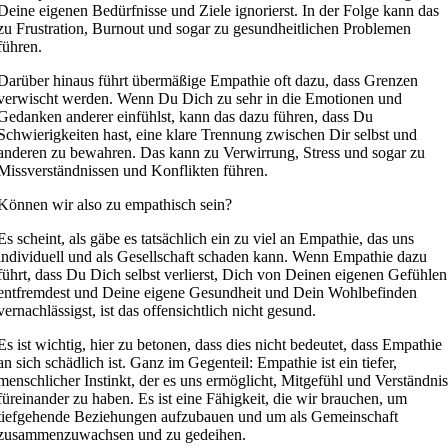
Deine eigenen Bedürfnisse und Ziele ignorierst. In der Folge kann das
zu Frustration, Burnout und sogar zu gesundheitlichen Problemen
führen.
Darüber hinaus führt übermäßige Empathie oft dazu, dass Grenzen
verwischt werden. Wenn Du Dich zu sehr in die Emotionen und
Gedanken anderer einfühlst, kann das dazu führen, dass Du
Schwierigkeiten hast, eine klare Trennung zwischen Dir selbst und
anderen zu bewahren. Das kann zu Verwirrung, Stress und sogar zu
Missverständnissen und Konflikten führen.
Können wir also zu empathisch sein?
Es scheint, als gäbe es tatsächlich ein zu viel an Empathie, das uns
individuell und als Gesellschaft schaden kann. Wenn Empathie dazu
führt, dass Du Dich selbst verlierst, Dich von Deinen eigenen Gefühlen
entfremdest und Deine eigene Gesundheit und Dein Wohlbefinden
vernachlässigst, ist das offensichtlich nicht gesund.
Es ist wichtig, hier zu betonen, dass dies nicht bedeutet, dass Empathie
an sich schädlich ist. Ganz im Gegenteil: Empathie ist ein tiefer,
menschlicher Instinkt, der es uns ermöglicht, Mitgefühl und Verständni
füreinander zu haben. Es ist eine Fähigkeit, die wir brauchen, um
tiefgehende Beziehungen aufzubauen und um als Gemeinschaft
zusammenzuwachsen und zu gedeihen.