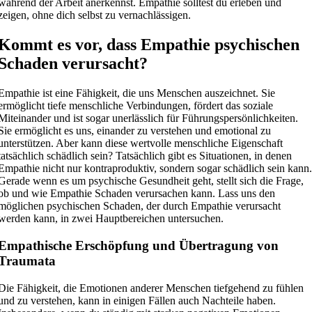
während der Arbeit anerkennst. Empathie solltest du erleben und
zeigen, ohne dich selbst zu vernachlässigen.
Kommt es vor, dass Empathie psychischen
Schaden verursacht?
Empathie ist eine Fähigkeit, die uns Menschen auszeichnet. Sie
ermöglicht tiefe menschliche Verbindungen, fördert das soziale
Miteinander und ist sogar unerlässlich für Führungspersönlichkeiten.
Sie ermöglicht es uns, einander zu verstehen und emotional zu
unterstützen. Aber kann diese wertvolle menschliche Eigenschaft
tatsächlich schädlich sein? Tatsächlich gibt es Situationen, in denen
Empathie nicht nur kontraproduktiv, sondern sogar schädlich sein kann
Gerade wenn es um psychische Gesundheit geht, stellt sich die Frage,
ob und wie Empathie Schaden verursachen kann. Lass uns den
möglichen psychischen Schaden, der durch Empathie verursacht
werden kann, in zwei Hauptbereichen untersuchen.
Empathische Erschöpfung und Übertragung von
Traumata
Die Fähigkeit, die Emotionen anderer Menschen tiefgehend zu fühlen
und zu verstehen, kann in einigen Fällen auch Nachteile haben.