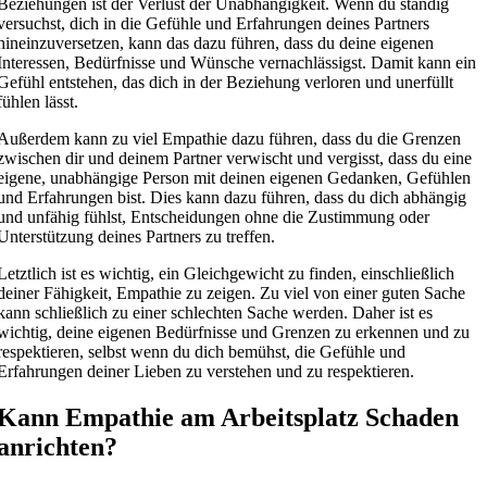
Beziehungen ist der Verlust der Unabhängigkeit. Wenn du ständig
versuchst, dich in die Gefühle und Erfahrungen deines Partners
hineinzuversetzen, kann das dazu führen, dass du deine eigenen
Interessen, Bedürfnisse und Wünsche vernachlässigst. Damit kann ein
Gefühl entstehen, das dich in der Beziehung verloren und unerfüllt
fühlen lässt.
Außerdem kann zu viel Empathie dazu führen, dass du die Grenzen
zwischen dir und deinem Partner verwischt und vergisst, dass du eine
eigene, unabhängige Person mit deinen eigenen Gedanken, Gefühlen
und Erfahrungen bist. Dies kann dazu führen, dass du dich abhängig
und unfähig fühlst, Entscheidungen ohne die Zustimmung oder
Unterstützung deines Partners zu treffen.
Letztlich ist es wichtig, ein Gleichgewicht zu finden, einschließlich
deiner Fähigkeit, Empathie zu zeigen. Zu viel von einer guten Sache
kann schließlich zu einer schlechten Sache werden. Daher ist es
wichtig, deine eigenen Bedürfnisse und Grenzen zu erkennen und zu
respektieren, selbst wenn du dich bemühst, die Gefühle und
Erfahrungen deiner Lieben zu verstehen und zu respektieren.
Kann Empathie am Arbeitsplatz Schaden
anrichten?