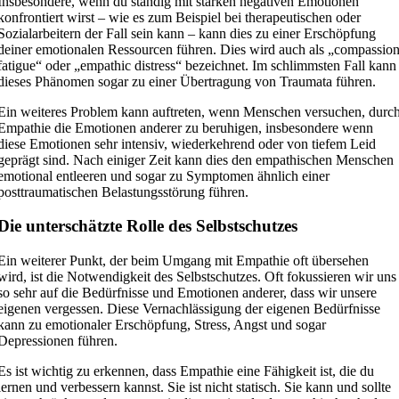
Insbesondere, wenn du ständig mit starken negativen Emotionen
konfrontiert wirst – wie es zum Beispiel bei therapeutischen oder
Sozialarbeitern der Fall sein kann – kann dies zu einer Erschöpfung
deiner emotionalen Ressourcen führen. Dies wird auch als „compassio
fatigue“ oder „empathic distress“ bezeichnet. Im schlimmsten Fall kann
dieses Phänomen sogar zu einer Übertragung von Traumata führen.
Ein weiteres Problem kann auftreten, wenn Menschen versuchen, durc
Empathie die Emotionen anderer zu beruhigen, insbesondere wenn
diese Emotionen sehr intensiv, wiederkehrend oder von tiefem Leid
geprägt sind. Nach einiger Zeit kann dies den empathischen Menschen
emotional entleeren und sogar zu Symptomen ähnlich einer
posttraumatischen Belastungsstörung führen.
Die unterschätzte Rolle des Selbstschutzes
Ein weiterer Punkt, der beim Umgang mit Empathie oft übersehen
wird, ist die Notwendigkeit des Selbstschutzes. Oft fokussieren wir uns
so sehr auf die Bedürfnisse und Emotionen anderer, dass wir unsere
eigenen vergessen. Diese Vernachlässigung der eigenen Bedürfnisse
kann zu emotionaler Erschöpfung, Stress, Angst und sogar
Depressionen führen.
Es ist wichtig zu erkennen, dass Empathie eine Fähigkeit ist, die du
lernen und verbessern kannst. Sie ist nicht statisch. Sie kann und sollte