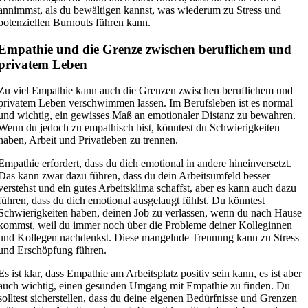
annimmst, als du bewältigen kannst, was wiederum zu Stress und
potenziellen Burnouts führen kann.
Empathie und die Grenze zwischen beruflichem und
privatem Leben
Zu viel Empathie kann auch die Grenzen zwischen beruflichem und
privatem Leben verschwimmen lassen. Im Berufsleben ist es normal
und wichtig, ein gewisses Maß an emotionaler Distanz zu bewahren.
Wenn du jedoch zu empathisch bist, könntest du Schwierigkeiten
haben, Arbeit und Privatleben zu trennen.
Empathie erfordert, dass du dich emotional in andere hineinversetzt.
Das kann zwar dazu führen, dass du dein Arbeitsumfeld besser
verstehst und ein gutes Arbeitsklima schaffst, aber es kann auch dazu
führen, dass du dich emotional ausgelaugt fühlst. Du könntest
Schwierigkeiten haben, deinen Job zu verlassen, wenn du nach Hause
kommst, weil du immer noch über die Probleme deiner Kolleginnen
und Kollegen nachdenkst. Diese mangelnde Trennung kann zu Stress
und Erschöpfung führen.
Es ist klar, dass Empathie am Arbeitsplatz positiv sein kann, es ist aber
auch wichtig, einen gesunden Umgang mit Empathie zu finden. Du
solltest sicherstellen, dass du deine eigenen Bedürfnisse und Grenzen