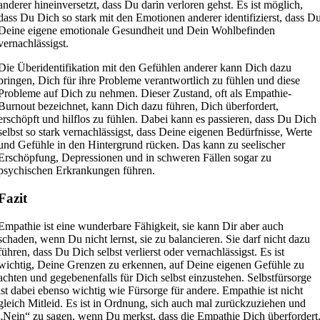
anderer hineinversetzt, dass Du darin verloren gehst. Es ist möglich,
dass Du Dich so stark mit den Emotionen anderer identifizierst, dass D
Deine eigene emotionale Gesundheit und Dein Wohlbefinden
vernachlässigst.
Die Überidentifikation mit den Gefühlen anderer kann Dich dazu
bringen, Dich für ihre Probleme verantwortlich zu fühlen und diese
Probleme auf Dich zu nehmen. Dieser Zustand, oft als Empathie-
Burnout bezeichnet, kann Dich dazu führen, Dich überfordert,
erschöpft und hilflos zu fühlen. Dabei kann es passieren, dass Du Dich
selbst so stark vernachlässigst, dass Deine eigenen Bedürfnisse, Werte
und Gefühle in den Hintergrund rücken. Das kann zu seelischer
Erschöpfung, Depressionen und in schweren Fällen sogar zu
psychischen Erkrankungen führen.
Fazit
Empathie ist eine wunderbare Fähigkeit, sie kann Dir aber auch
schaden, wenn Du nicht lernst, sie zu balancieren. Sie darf nicht dazu
führen, dass Du Dich selbst verlierst oder vernachlässigst. Es ist
wichtig, Deine Grenzen zu erkennen, auf Deine eigenen Gefühle zu
achten und gegebenenfalls für Dich selbst einzustehen. Selbstfürsorge
ist dabei ebenso wichtig wie Fürsorge für andere. Empathie ist nicht
gleich Mitleid. Es ist in Ordnung, sich auch mal zurückzuziehen und
„Nein“ zu sagen, wenn Du merkst, dass die Empathie Dich überfordert