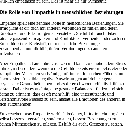
wirklich empathisch zu sein. Das ist mehr als nur Sympathie.
Die Rolle von Empathie in menschlichen Beziehungen
Empathie spielt eine zentrale Rolle in menschlichen Beziehungen. Sie
ermöglicht es dir, dich mit anderen verbunden zu fühlen und deren
Emotionen und Erfahrungen zu verstehen. Sie hilft dir auch dabei,
situativ passend zu reagieren und Konflikte zu vermeiden oder zu lösen
Empathie ist der Klebstoff, der menschliche Beziehungen
zusammenhält und dir hilft, tiefere Verbindungen zu anderen
aufzubauen.
Aber Empathie hat auch ihre Grenzen und kann zu emotionalem Stress
führen, insbesondere wenn du die Gefühle bereits enorm belasteter ode
kämpfender Menschen vollständig aufnimmst. In solchen Fällen kann
übermäßige Empathie negative Auswirkungen auf deine eigene
psychische Gesundheit haben und es dir erschweren, effektiv Hilfe zu
leisten. Daher ist es wichtig, eine gesunde Balance zu finden und sich
daran zu erinnern, dass es oft mehr hilft, eine unterstützende und
verständnisvolle Präsenz zu sein, anstatt alle Emotionen des anderen in
sich aufzunehmen.
Zu verstehen, was Empathie wirklich bedeutet, hilft dir nicht nur, dich
selbst besser zu verstehen, sondern auch, bessere Beziehungen zu
deinen Mitmenschen zu pflegen. Es hilft dir auch, Grenzen zu setzen,