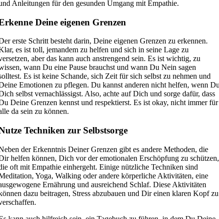
und Anleitungen für den gesunden Umgang mit Empathie.
Erkenne Deine eigenen Grenzen
Der erste Schritt besteht darin, Deine eigenen Grenzen zu erkennen.
Klar, es ist toll, jemandem zu helfen und sich in seine Lage zu
versetzen, aber das kann auch anstrengend sein. Es ist wichtig, zu
wissen, wann Du eine Pause brauchst und wann Du Nein sagen
solltest. Es ist keine Schande, sich Zeit für sich selbst zu nehmen und
Deine Emotionen zu pflegen. Du kannst anderen nicht helfen, wenn D
Dich selbst vernachlässigst. Also, achte auf Dich und sorge dafür, dass
Du Deine Grenzen kennst und respektierst. Es ist okay, nicht immer für
alle da sein zu können.
Nutze Techniken zur Selbstsorge
Neben der Erkenntnis Deiner Grenzen gibt es andere Methoden, die
Dir helfen können, Dich vor der emotionalen Erschöpfung zu schützen
die oft mit Empathie einhergeht. Einige nützliche Techniken sind
Meditation, Yoga, Walking oder andere körperliche Aktivitäten, eine
ausgewogene Ernährung und ausreichend Schlaf. Diese Aktivitäten
können dazu beitragen, Stress abzubauen und Dir einen klaren Kopf zu
verschaffen.
Es kann auch hilfreich sein, ein Tagebuch zu führen, in dem Du Deine