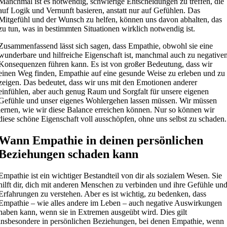
Manchmal ist es notwendig, schwierige Entscheidungen zu treffen, die
auf Logik und Vernunft basieren, anstatt nur auf Gefühlen. Das
Mitgefühl und der Wunsch zu helfen, können uns davon abhalten, das
zu tun, was in bestimmten Situationen wirklich notwendig ist.
Zusammenfassend lässt sich sagen, dass Empathie, obwohl sie eine
wunderbare und hilfreiche Eigenschaft ist, manchmal auch zu negative
Konsequenzen führen kann. Es ist von großer Bedeutung, dass wir
einen Weg finden, Empathie auf eine gesunde Weise zu erleben und zu
zeigen. Das bedeutet, dass wir uns mit den Emotionen anderer
einfühlen, aber auch genug Raum und Sorgfalt für unsere eigenen
Gefühle und unser eigenes Wohlergehen lassen müssen. Wir müssen
lernen, wie wir diese Balance erreichen können. Nur so können wir
diese schöne Eigenschaft voll ausschöpfen, ohne uns selbst zu schaden.
Wann Empathie in deinen persönlichen
Beziehungen schaden kann
Empathie ist ein wichtiger Bestandteil von dir als sozialem Wesen. Sie
hilft dir, dich mit anderen Menschen zu verbinden und ihre Gefühle un
Erfahrungen zu verstehen. Aber es ist wichtig, zu bedenken, dass
Empathie – wie alles andere im Leben – auch negative Auswirkungen
haben kann, wenn sie in Extremen ausgeübt wird. Dies gilt
insbesondere in persönlichen Beziehungen, bei denen Empathie, wenn