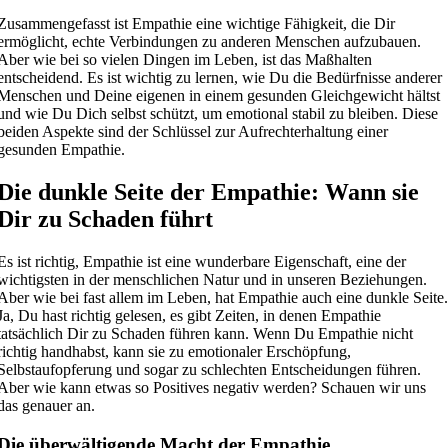
Zusammengefasst ist Empathie eine wichtige Fähigkeit, die Dir
ermöglicht, echte Verbindungen zu anderen Menschen aufzubauen.
Aber wie bei so vielen Dingen im Leben, ist das Maßhalten
entscheidend. Es ist wichtig zu lernen, wie Du die Bedürfnisse anderer
Menschen und Deine eigenen in einem gesunden Gleichgewicht hältst
und wie Du Dich selbst schützt, um emotional stabil zu bleiben. Diese
beiden Aspekte sind der Schlüssel zur Aufrechterhaltung einer
gesunden Empathie.
Die dunkle Seite der Empathie: Wann sie
Dir zu Schaden führt
Es ist richtig, Empathie ist eine wunderbare Eigenschaft, eine der
wichtigsten in der menschlichen Natur und in unseren Beziehungen.
Aber wie bei fast allem im Leben, hat Empathie auch eine dunkle Seite
Ja, Du hast richtig gelesen, es gibt Zeiten, in denen Empathie
tatsächlich Dir zu Schaden führen kann. Wenn Du Empathie nicht
richtig handhabst, kann sie zu emotionaler Erschöpfung,
Selbstaufopferung und sogar zu schlechten Entscheidungen führen.
Aber wie kann etwas so Positives negativ werden? Schauen wir uns
das genauer an.
Die überwältigende Macht der Empathie