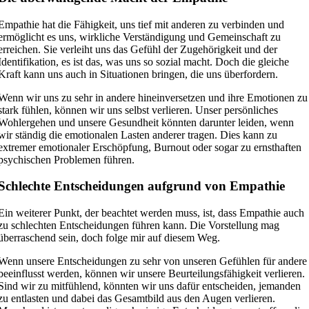
Empathie hat die Fähigkeit, uns tief mit anderen zu verbinden und
ermöglicht es uns, wirkliche Verständigung und Gemeinschaft zu
erreichen. Sie verleiht uns das Gefühl der Zugehörigkeit und der
Identifikation, es ist das, was uns so sozial macht. Doch die gleiche
Kraft kann uns auch in Situationen bringen, die uns überfordern.
Wenn wir uns zu sehr in andere hineinversetzen und ihre Emotionen zu
stark fühlen, können wir uns selbst verlieren. Unser persönliches
Wohlergehen und unsere Gesundheit könnten darunter leiden, wenn
wir ständig die emotionalen Lasten anderer tragen. Dies kann zu
extremer emotionaler Erschöpfung, Burnout oder sogar zu ernsthaften
psychischen Problemen führen.
Schlechte Entscheidungen aufgrund von Empathie
Ein weiterer Punkt, der beachtet werden muss, ist, dass Empathie auch
zu schlechten Entscheidungen führen kann. Die Vorstellung mag
überraschend sein, doch folge mir auf diesem Weg.
Wenn unsere Entscheidungen zu sehr von unseren Gefühlen für andere
beeinflusst werden, können wir unsere Beurteilungsfähigkeit verlieren.
Sind wir zu mitfühlend, könnten wir uns dafür entscheiden, jemanden
zu entlasten und dabei das Gesamtbild aus den Augen verlieren.