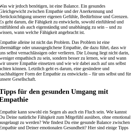
Was wir jedoch benötigen, ist eine Balance. Ein gesundes
Gleichgewicht zwischen Empathie und der Anerkennung und
Berücksichtigung unserer eigenen Gefühle, Bedürfnisse und Grenzen.
Es geht darum, die Fähigkeit zu entwickeln, sowohl einfühlend und
mitfühlend als auch eigenständig und unabhängig zu sein – und zu
wissen, wann welche Fähigkeit angebracht ist.
Empathie alleine ist nicht das Problem. Das Problem ist eine
übermäßige oder unausgeglichene Empathie, die dazu führt, dass wir
uns selbst vernachlässigen oder verlieren. Die Lösung liegt nicht darin,
weniger empathisch zu sein, sondern besser zu lernen, wie und wann
wir unsere Empathie einsetzen und wie wir dabei auch auf uns selbst
achten können. Letztlich geht es darum, eine gesündere und
nachhaltigere Form der Empathie zu entwickeln – für uns selbst und fü
unsere Gesellschaft.
Tipps für den gesunden Umgang mit
Empathie
Empathie kann sowohl ein Segen als auch ein Fluch sein. Wie kannst
Du Deine natürliche Fähigkeit zum Mitgefühl ausüben, ohne emotional
ausgelaugt zu werden? Wie findest Du eine gesunde Balance zwischen
Empathie und Deiner emotionalen Gesundheit? Hier sind einige Tipps