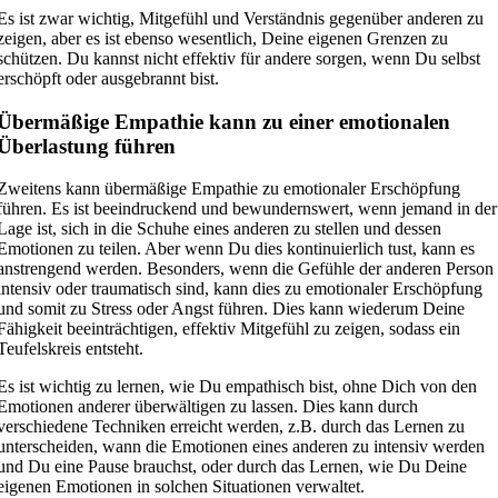
Es ist zwar wichtig, Mitgefühl und Verständnis gegenüber anderen zu
zeigen, aber es ist ebenso wesentlich, Deine eigenen Grenzen zu
schützen. Du kannst nicht effektiv für andere sorgen, wenn Du selbst
erschöpft oder ausgebrannt bist.
Übermäßige Empathie kann zu einer emotionalen
Überlastung führen
Zweitens kann übermäßige Empathie zu emotionaler Erschöpfung
führen. Es ist beeindruckend und bewundernswert, wenn jemand in der
Lage ist, sich in die Schuhe eines anderen zu stellen und dessen
Emotionen zu teilen. Aber wenn Du dies kontinuierlich tust, kann es
anstrengend werden. Besonders, wenn die Gefühle der anderen Person
intensiv oder traumatisch sind, kann dies zu emotionaler Erschöpfung
und somit zu Stress oder Angst führen. Dies kann wiederum Deine
Fähigkeit beeinträchtigen, effektiv Mitgefühl zu zeigen, sodass ein
Teufelskreis entsteht.
Es ist wichtig zu lernen, wie Du empathisch bist, ohne Dich von den
Emotionen anderer überwältigen zu lassen. Dies kann durch
verschiedene Techniken erreicht werden, z.B. durch das Lernen zu
unterscheiden, wann die Emotionen eines anderen zu intensiv werden
und Du eine Pause brauchst, oder durch das Lernen, wie Du Deine
eigenen Emotionen in solchen Situationen verwaltet.