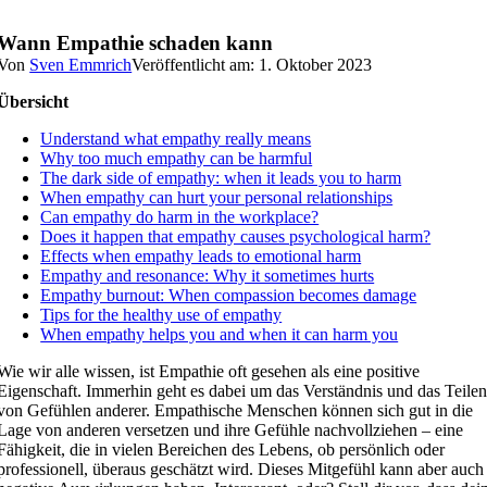
Wann Empathie schaden kann
Von
Sven Emmrich
Veröffentlicht am: 1. Oktober 2023
Übersicht
Understand what empathy really means
Why too much empathy can be harmful
The dark side of empathy: when it leads you to harm
When empathy can hurt your personal relationships
Can empathy do harm in the workplace?
Does it happen that empathy causes psychological harm?
Effects when empathy leads to emotional harm
Empathy and resonance: Why it sometimes hurts
Empathy burnout: When compassion becomes damage
Tips for the healthy use of empathy
When empathy helps you and when it can harm you
Wie wir alle wissen, ist Empathie oft gesehen als eine positive
Eigenschaft. Immerhin geht es dabei um das Verständnis und das Teile
von Gefühlen anderer. Empathische Menschen können sich gut in die
Lage von anderen versetzen und ihre Gefühle nachvollziehen – eine
Fähigkeit, die in vielen Bereichen des Lebens, ob persönlich oder
professionell, überaus geschätzt wird. Dieses Mitgefühl kann aber auch