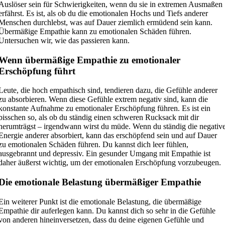
Auslöser sein für Schwierigkeiten, wenn du sie in extremen Ausmaßen
erfährst. Es ist, als ob du die emotionalen Hochs und Tiefs anderer
Menschen durchlebst, was auf Dauer ziemlich ermüdend sein kann.
Übermäßige Empathie kann zu emotionalen Schäden führen.
Untersuchen wir, wie das passieren kann.
Wenn übermäßige Empathie zu emotionaler
Erschöpfung führt
Leute, die hoch empathisch sind, tendieren dazu, die Gefühle anderer
zu absorbieren. Wenn diese Gefühle extrem negativ sind, kann die
konstante Aufnahme zu emotionaler Erschöpfung führen. Es ist ein
bisschen so, als ob du ständig einen schweren Rucksack mit dir
herumträgst – irgendwann wirst du müde. Wenn du ständig die negativ
Energie anderer absorbiert, kann das erschöpfend sein und auf Dauer
zu emotionalen Schäden führen. Du kannst dich leer fühlen,
ausgebrannt und depressiv. Ein gesunder Umgang mit Empathie ist
daher äußerst wichtig, um der emotionalen Erschöpfung vorzubeugen.
Die emotionale Belastung übermäßiger Empathie
Ein weiterer Punkt ist die emotionale Belastung, die übermäßige
Empathie dir auferlegen kann. Du kannst dich so sehr in die Gefühle
von anderen hineinversetzen, dass du deine eigenen Gefühle und