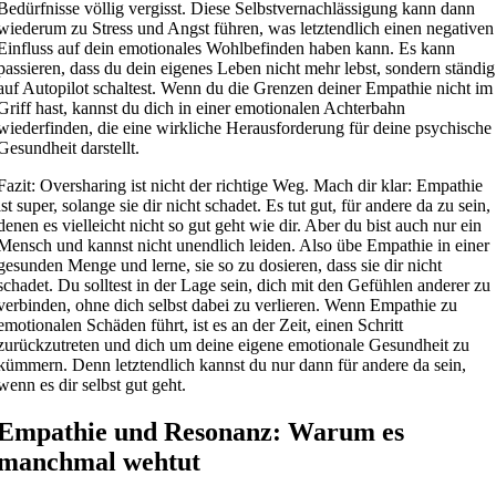
Bedürfnisse völlig vergisst. Diese Selbstvernachlässigung kann dann
wiederum zu Stress und Angst führen, was letztendlich einen negativen
Einfluss auf dein emotionales Wohlbefinden haben kann. Es kann
passieren, dass du dein eigenes Leben nicht mehr lebst, sondern ständig
auf Autopilot schaltest. Wenn du die Grenzen deiner Empathie nicht im
Griff hast, kannst du dich in einer emotionalen Achterbahn
wiederfinden, die eine wirkliche Herausforderung für deine psychische
Gesundheit darstellt.
Fazit: Oversharing ist nicht der richtige Weg. Mach dir klar: Empathie
ist super, solange sie dir nicht schadet. Es tut gut, für andere da zu sein,
denen es vielleicht nicht so gut geht wie dir. Aber du bist auch nur ein
Mensch und kannst nicht unendlich leiden. Also übe Empathie in einer
gesunden Menge und lerne, sie so zu dosieren, dass sie dir nicht
schadet. Du solltest in der Lage sein, dich mit den Gefühlen anderer zu
verbinden, ohne dich selbst dabei zu verlieren. Wenn Empathie zu
emotionalen Schäden führt, ist es an der Zeit, einen Schritt
zurückzutreten und dich um deine eigene emotionale Gesundheit zu
kümmern. Denn letztendlich kannst du nur dann für andere da sein,
wenn es dir selbst gut geht.
Empathie und Resonanz: Warum es
manchmal wehtut