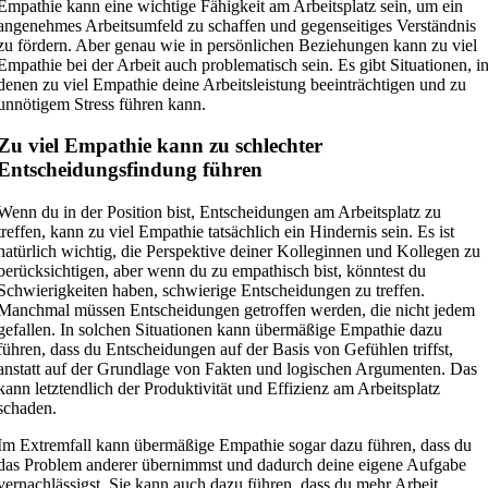
Empathie kann eine wichtige Fähigkeit am Arbeitsplatz sein, um ein
angenehmes Arbeitsumfeld zu schaffen und gegenseitiges Verständnis
zu fördern. Aber genau wie in persönlichen Beziehungen kann zu viel
Empathie bei der Arbeit auch problematisch sein. Es gibt Situationen, i
denen zu viel Empathie deine Arbeitsleistung beeinträchtigen und zu
unnötigem Stress führen kann.
Zu viel Empathie kann zu schlechter
Entscheidungsfindung führen
Wenn du in der Position bist, Entscheidungen am Arbeitsplatz zu
treffen, kann zu viel Empathie tatsächlich ein Hindernis sein. Es ist
natürlich wichtig, die Perspektive deiner Kolleginnen und Kollegen zu
berücksichtigen, aber wenn du zu empathisch bist, könntest du
Schwierigkeiten haben, schwierige Entscheidungen zu treffen.
Manchmal müssen Entscheidungen getroffen werden, die nicht jedem
gefallen. In solchen Situationen kann übermäßige Empathie dazu
führen, dass du Entscheidungen auf der Basis von Gefühlen triffst,
anstatt auf der Grundlage von Fakten und logischen Argumenten. Das
kann letztendlich der Produktivität und Effizienz am Arbeitsplatz
schaden.
Im Extremfall kann übermäßige Empathie sogar dazu führen, dass du
das Problem anderer übernimmst und dadurch deine eigene Aufgabe
vernachlässigst. Sie kann auch dazu führen, dass du mehr Arbeit