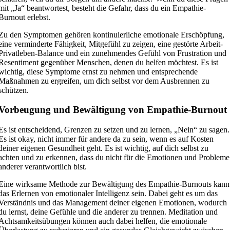
mit „Ja“ beantwortest, besteht die Gefahr, dass du ein Empathie-
Burnout erlebst.
Zu den Symptomen gehören kontinuierliche emotionale Erschöpfung,
eine verminderte Fähigkeit, Mitgefühl zu zeigen, eine gestörte Arbeit-
Privatleben-Balance und ein zunehmendes Gefühl von Frustration und
Resentiment gegenüber Menschen, denen du helfen möchtest. Es ist
wichtig, diese Symptome ernst zu nehmen und entsprechende
Maßnahmen zu ergreifen, um dich selbst vor dem Ausbrennen zu
schützen.
Vorbeugung und Bewältigung von Empathie-Burnout
Es ist entscheidend, Grenzen zu setzen und zu lernen, „Nein“ zu sagen.
Es ist okay, nicht immer für andere da zu sein, wenn es auf Kosten
deiner eigenen Gesundheit geht. Es ist wichtig, auf dich selbst zu
achten und zu erkennen, dass du nicht für die Emotionen und Probleme
anderer verantwortlich bist.
Eine wirksame Methode zur Bewältigung des Empathie-Burnouts kann
das Erlernen von emotionaler Intelligenz sein. Dabei geht es um das
Verständnis und das Management deiner eigenen Emotionen, wodurch
du lernst, deine Gefühle und die anderer zu trennen. Meditation und
Achtsamkeitsübungen können auch dabei helfen, die emotionale