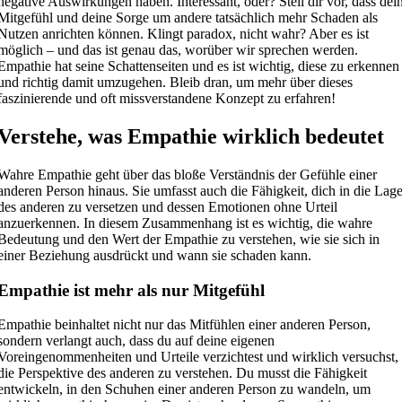
negative Auswirkungen haben. Interessant, oder? Stell dir vor, dass dei
Mitgefühl und deine Sorge um andere tatsächlich mehr Schaden als
Nutzen anrichten können. Klingt paradox, nicht wahr? Aber es ist
möglich – und das ist genau das, worüber wir sprechen werden.
Empathie hat seine Schattenseiten und es ist wichtig, diese zu erkennen
und richtig damit umzugehen. Bleib dran, um mehr über dieses
faszinierende und oft missverstandene Konzept zu erfahren!
Verstehe, was Empathie wirklich bedeutet
Wahre Empathie geht über das bloße Verständnis der Gefühle einer
anderen Person hinaus. Sie umfasst auch die Fähigkeit, dich in die Lag
des anderen zu versetzen und dessen Emotionen ohne Urteil
anzuerkennen. In diesem Zusammenhang ist es wichtig, die wahre
Bedeutung und den Wert der Empathie zu verstehen, wie sie sich in
einer Beziehung ausdrückt und wann sie schaden kann.
Empathie ist mehr als nur Mitgefühl
Empathie beinhaltet nicht nur das Mitfühlen einer anderen Person,
sondern verlangt auch, dass du auf deine eigenen
Voreingenommenheiten und Urteile verzichtest und wirklich versuchst,
die Perspektive des anderen zu verstehen. Du musst die Fähigkeit
entwickeln, in den Schuhen einer anderen Person zu wandeln, um