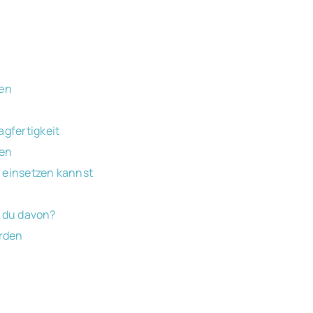
ben
gfertigkeit
nen
g einsetzen kannst
t du davon?
erden