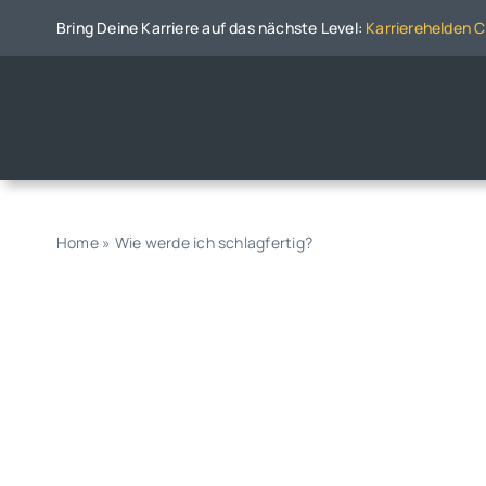
Zum
Bring Deine Karriere auf das nächste Level:
Karrierehelden 
Inhalt
springen
Home
»
Wie werde ich schlagfertig?