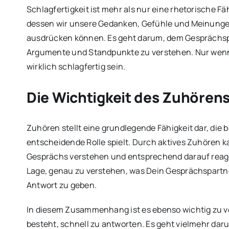
Schlagfertigkeit ist mehr als nur eine rhetorische Fä
dessen wir unsere Gedanken, Gefühle und Meinungen 
ausdrücken können. Es geht darum, dem Gesprächs
Argumente und Standpunkte zu verstehen. Nur wenn 
wirklich schlagfertig sein.
Die Wichtigkeit des Zuhörens 
Zuhören stellt eine grundlegende Fähigkeit dar, die 
entscheidende Rolle spielt. Durch aktives Zuhören ka
Gesprächs verstehen und entsprechend darauf reagi
Lage, genau zu verstehen, was Dein Gesprächspartn
Antwort zu geben.
In diesem Zusammenhang ist es ebenso wichtig zu ve
besteht, schnell zu antworten. Es geht vielmehr dar