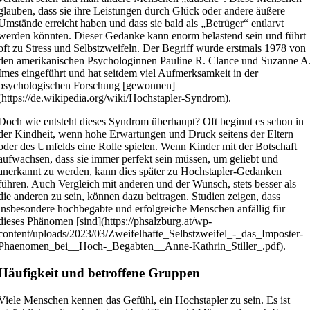
glauben, dass sie ihre Leistungen durch Glück oder andere äußere
Umstände erreicht haben und dass sie bald als „Betrüger“ entlarvt
werden könnten. Dieser Gedanke kann enorm belastend sein und führt
oft zu Stress und Selbstzweifeln. Der Begriff wurde erstmals 1978 von
den amerikanischen Psychologinnen Pauline R. Clance und Suzanne A
Imes eingeführt und hat seitdem viel Aufmerksamkeit in der
psychologischen Forschung [gewonnen]
(https://de.wikipedia.org/wiki/Hochstapler-Syndrom).
Doch wie entsteht dieses Syndrom überhaupt? Oft beginnt es schon in
der Kindheit, wenn hohe Erwartungen und Druck seitens der Eltern
oder des Umfelds eine Rolle spielen. Wenn Kinder mit der Botschaft
aufwachsen, dass sie immer perfekt sein müssen, um geliebt und
anerkannt zu werden, kann dies später zu Hochstapler-Gedanken
führen. Auch Vergleich mit anderen und der Wunsch, stets besser als
die anderen zu sein, können dazu beitragen. Studien zeigen, dass
insbesondere hochbegabte und erfolgreiche Menschen anfällig für
dieses Phänomen [sind](https://phsalzburg.at/wp-
content/uploads/2023/03/Zweifelhafte_Selbstzweifel_-_das_Imposter-
Phaenomen_bei__Hoch-_Begabten__Anne-Kathrin_Stiller_.pdf).
Häufigkeit und betroffene Gruppen
Viele Menschen kennen das Gefühl, ein Hochstapler zu sein. Es ist