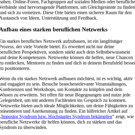
haben. Online-Foren, Fachgruppen auf sozialen Medien oder beruflich
Verbände sind hervorragende Plattformen, um Gleichgesinnte zu finde
und sich zu vernetzen. Diese Orte bieten einen sicheren Raum für den
Austausch von Ideen, Unterstützung und Feedback.
Aufbau eines starken beruflichen Netzwerks
Ein starkes berufliches Netzwerk aufzubauen, ist ein langfristiger
Prozess, der viele Vorteile bietet. Es erweitert nicht nur deine
beruflichen Perspektiven, sondern stärkt auch dein Selbstbewusstsein
und deine Kompetenzen. Netzwerke können dir helfen, neue Chancen
zu entdecken, Mentoren zu finden und dich in deinem Berufsfeld besse
zu positionieren.
Wenn du ein starkes Netzwerk aufbauen möchtest, ist es wichtig, aktiv
und engagiert zu sein. Besuche branchenrelevante Veranstaltungen,
Konferenzen und Workshops, um Kontakte zu knüpfen und dein
Wissen zu erweitern. Sei offen für neue Begegnungen und nutze jede
Gelegenheit, um mit anderen Fachleuten ins Gespräch zu kommen.
Netzwerke bieten auch ideale Möglichkeiten, um deine Fähigkeiten zu
präsentieren und Anerkennung zu finden. Ein hilfreicher Artikel auf
„
Impostor Syndrom bzw. Hochstapler Syndrom bekämpfen
“ zeigt, wie
berufliche Netzwerke dir helfen können, dich zu stärken und das
Syndrom zu überwinden.