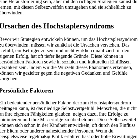
eine Herausforderung sein, aber mit den richtigen Strategien kannst du
lernen, mit diesen Selbstzweifeln umzugehen und sie schließlich zu
überwinden.
Ursachen des Hochstaplersyndroms
Bevor wir Strategien entwickeln können, um das Hochstaplersyndrom
zu überwinden, müssen wir zunächst die Ursachen verstehen. Das
Gefühl, ein Betrüger zu sein und nicht wirklich qualifiziert für den
eigenen Erfolg, hat oft tiefer liegende Gründe. Diese können in
persönlichen Faktoren sowie in sozialen und kulturellen Einflüssen
verankert sein. Indem wir die Wurzeln dieses Phänomens erkennen,
können wir gezielter gegen die negativen Gedanken und Gefühle
vorgehen.
Persönliche Faktoren
Ein bedeutender persönlicher Faktor, der zum Hochstaplersyndrom
beitragen kann, ist das niedrige Selbstwertgefühl. Menschen, die nicht
an ihre eigenen Fähigkeiten glauben, neigen dazu, ihre Erfolge zu
minimieren und ihre Misserfolge zu überbetonen. Diese Selbstzweifel
können sich schon in der Kindheit entwickeln, oft durch den Einfluss
der Eltern oder anderer nahestehender Personen. Wenn du
beispielsweise regelmäßig Kritik erfahren hast oder hohe Erwartungen