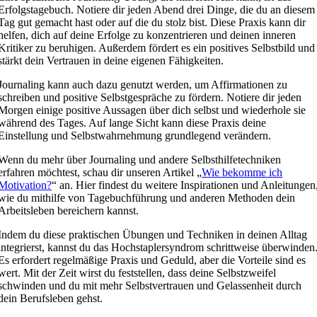
Erfolgstagebuch. Notiere dir jeden Abend drei Dinge, die du an diesem
Tag gut gemacht hast oder auf die du stolz bist. Diese Praxis kann dir
helfen, dich auf deine Erfolge zu konzentrieren und deinen inneren
Kritiker zu beruhigen. Außerdem fördert es ein positives Selbstbild und
stärkt dein Vertrauen in deine eigenen Fähigkeiten.
Journaling kann auch dazu genutzt werden, um Affirmationen zu
schreiben und positive Selbstgespräche zu fördern. Notiere dir jeden
Morgen einige positive Aussagen über dich selbst und wiederhole sie
während des Tages. Auf lange Sicht kann diese Praxis deine
Einstellung und Selbstwahrnehmung grundlegend verändern.
Wenn du mehr über Journaling und andere Selbsthilfetechniken
erfahren möchtest, schau dir unseren Artikel „
Wie bekomme ich
Motivation?
“ an. Hier findest du weitere Inspirationen und Anleitungen
wie du mithilfe von Tagebuchführung und anderen Methoden dein
Arbeitsleben bereichern kannst.
Indem du diese praktischen Übungen und Techniken in deinen Alltag
integrierst, kannst du das Hochstaplersyndrom schrittweise überwinden
Es erfordert regelmäßige Praxis und Geduld, aber die Vorteile sind es
wert. Mit der Zeit wirst du feststellen, dass deine Selbstzweifel
schwinden und du mit mehr Selbstvertrauen und Gelassenheit durch
dein Berufsleben gehst.