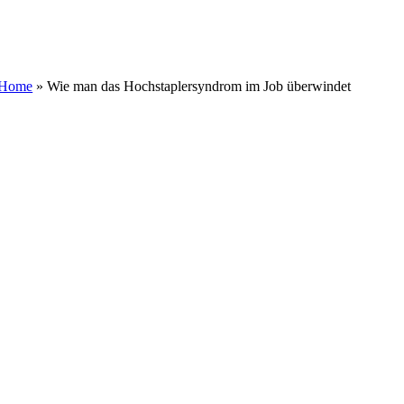
Zum
Inhalt
springen
Home
»
Wie man das Hochstaplersyndrom im Job überwindet