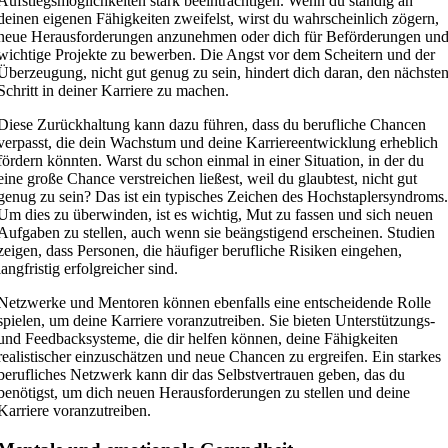
Aufstiegsmöglichkeiten stark beeinträchtigen. Wenn du ständig an
deinen eigenen Fähigkeiten zweifelst, wirst du wahrscheinlich zögern,
neue Herausforderungen anzunehmen oder dich für Beförderungen un
wichtige Projekte zu bewerben. Die Angst vor dem Scheitern und der
Überzeugung, nicht gut genug zu sein, hindert dich daran, den nächste
Schritt in deiner Karriere zu machen.
Diese Zurückhaltung kann dazu führen, dass du berufliche Chancen
verpasst, die dein Wachstum und deine Karriereentwicklung erheblich
fördern könnten. Warst du schon einmal in einer Situation, in der du
eine große Chance verstreichen ließest, weil du glaubtest, nicht gut
genug zu sein? Das ist ein typisches Zeichen des Hochstaplersyndroms
Um dies zu überwinden, ist es wichtig, Mut zu fassen und sich neuen
Aufgaben zu stellen, auch wenn sie beängstigend erscheinen. Studien
zeigen, dass Personen, die häufiger berufliche Risiken eingehen,
langfristig erfolgreicher sind.
Netzwerke und Mentoren können ebenfalls eine entscheidende Rolle
spielen, um deine Karriere voranzutreiben. Sie bieten Unterstützungs-
und Feedbacksysteme, die dir helfen können, deine Fähigkeiten
realistischer einzuschätzen und neue Chancen zu ergreifen. Ein starkes
berufliches Netzwerk kann dir das Selbstvertrauen geben, das du
benötigst, um dich neuen Herausforderungen zu stellen und deine
Karriere voranzutreiben.