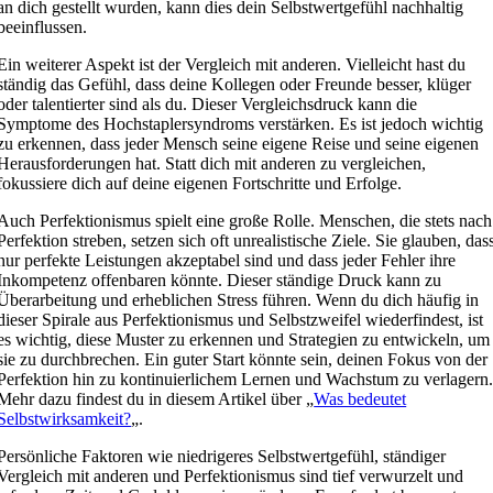
an dich gestellt wurden, kann dies dein Selbstwertgefühl nachhaltig
beeinflussen.
Ein weiterer Aspekt ist der Vergleich mit anderen. Vielleicht hast du
ständig das Gefühl, dass deine Kollegen oder Freunde besser, klüger
oder talentierter sind als du. Dieser Vergleichsdruck kann die
Symptome des Hochstaplersyndroms verstärken. Es ist jedoch wichtig
zu erkennen, dass jeder Mensch seine eigene Reise und seine eigenen
Herausforderungen hat. Statt dich mit anderen zu vergleichen,
fokussiere dich auf deine eigenen Fortschritte und Erfolge.
Auch Perfektionismus spielt eine große Rolle. Menschen, die stets nach
Perfektion streben, setzen sich oft unrealistische Ziele. Sie glauben, das
nur perfekte Leistungen akzeptabel sind und dass jeder Fehler ihre
Inkompetenz offenbaren könnte. Dieser ständige Druck kann zu
Überarbeitung und erheblichen Stress führen. Wenn du dich häufig in
dieser Spirale aus Perfektionismus und Selbstzweifel wiederfindest, ist
es wichtig, diese Muster zu erkennen und Strategien zu entwickeln, um
sie zu durchbrechen. Ein guter Start könnte sein, deinen Fokus von der
Perfektion hin zu kontinuierlichem Lernen und Wachstum zu verlagern
Mehr dazu findest du in diesem Artikel über „
Was bedeutet
Selbstwirksamkeit?
„.
Persönliche Faktoren wie niedrigeres Selbstwertgefühl, ständiger
Vergleich mit anderen und Perfektionismus sind tief verwurzelt und