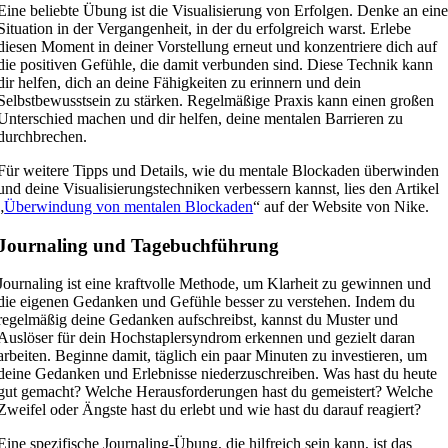
Eine beliebte Übung ist die Visualisierung von Erfolgen. Denke an ein
Situation in der Vergangenheit, in der du erfolgreich warst. Erlebe
diesen Moment in deiner Vorstellung erneut und konzentriere dich auf
die positiven Gefühle, die damit verbunden sind. Diese Technik kann
dir helfen, dich an deine Fähigkeiten zu erinnern und dein
Selbstbewusstsein zu stärken. Regelmäßige Praxis kann einen großen
Unterschied machen und dir helfen, deine mentalen Barrieren zu
durchbrechen.
Für weitere Tipps und Details, wie du mentale Blockaden überwinden
und deine Visualisierungstechniken verbessern kannst, lies den Artikel
„
Überwindung von mentalen Blockaden
“ auf der Website von Nike.
Journaling und Tagebuchführung
Journaling ist eine kraftvolle Methode, um Klarheit zu gewinnen und
die eigenen Gedanken und Gefühle besser zu verstehen. Indem du
regelmäßig deine Gedanken aufschreibst, kannst du Muster und
Auslöser für dein Hochstaplersyndrom erkennen und gezielt daran
arbeiten. Beginne damit, täglich ein paar Minuten zu investieren, um
deine Gedanken und Erlebnisse niederzuschreiben. Was hast du heute
gut gemacht? Welche Herausforderungen hast du gemeistert? Welche
Zweifel oder Ängste hast du erlebt und wie hast du darauf reagiert?
Eine spezifische Journaling-Übung, die hilfreich sein kann, ist das