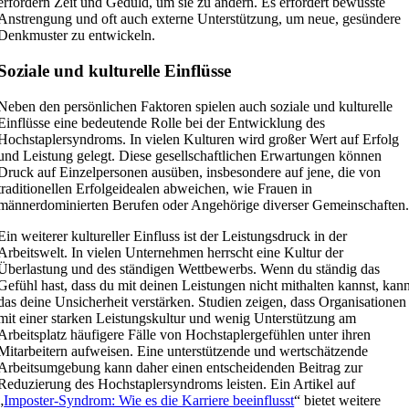
erfordern Zeit und Geduld, um sie zu ändern. Es erfordert bewusste
Anstrengung und oft auch externe Unterstützung, um neue, gesündere
Denkmuster zu entwickeln.
Soziale und kulturelle Einflüsse
Neben den persönlichen Faktoren spielen auch soziale und kulturelle
Einflüsse eine bedeutende Rolle bei der Entwicklung des
Hochstaplersyndroms. In vielen Kulturen wird großer Wert auf Erfolg
und Leistung gelegt. Diese gesellschaftlichen Erwartungen können
Druck auf Einzelpersonen ausüben, insbesondere auf jene, die von
traditionellen Erfolgeidealen abweichen, wie Frauen in
männerdominierten Berufen oder Angehörige diverser Gemeinschaften
Ein weiterer kultureller Einfluss ist der Leistungsdruck in der
Arbeitswelt. In vielen Unternehmen herrscht eine Kultur der
Überlastung und des ständigen Wettbewerbs. Wenn du ständig das
Gefühl hast, dass du mit deinen Leistungen nicht mithalten kannst, kan
das deine Unsicherheit verstärken. Studien zeigen, dass Organisationen
mit einer starken Leistungskultur und wenig Unterstützung am
Arbeitsplatz häufigere Fälle von Hochstaplergefühlen unter ihren
Mitarbeitern aufweisen. Eine unterstützende und wertschätzende
Arbeitsumgebung kann daher einen entscheidenden Beitrag zur
Reduzierung des Hochstaplersyndroms leisten. Ein Artikel auf
„
Imposter-Syndrom: Wie es die Karriere beeinflusst
“ bietet weitere