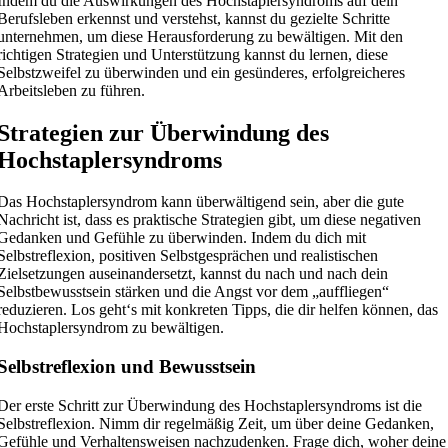
Indem du die Auswirkungen des Hochstaplersyndroms auf dein
Berufsleben erkennst und verstehst, kannst du gezielte Schritte
unternehmen, um diese Herausforderung zu bewältigen. Mit den
richtigen Strategien und Unterstützung kannst du lernen, diese
Selbstzweifel zu überwinden und ein gesünderes, erfolgreicheres
Arbeitsleben zu führen.
Strategien zur Überwindung des
Hochstaplersyndroms
Das Hochstaplersyndrom kann überwältigend sein, aber die gute
Nachricht ist, dass es praktische Strategien gibt, um diese negativen
Gedanken und Gefühle zu überwinden. Indem du dich mit
Selbstreflexion, positiven Selbstgesprächen und realistischen
Zielsetzungen auseinandersetzt, kannst du nach und nach dein
Selbstbewusstsein stärken und die Angst vor dem „auffliegen“
reduzieren. Los geht‘s mit konkreten Tipps, die dir helfen können, das
Hochstaplersyndrom zu bewältigen.
Selbstreflexion und Bewusstsein
Der erste Schritt zur Überwindung des Hochstaplersyndroms ist die
Selbstreflexion. Nimm dir regelmäßig Zeit, um über deine Gedanken,
Gefühle und Verhaltensweisen nachzudenken. Frage dich, woher deine