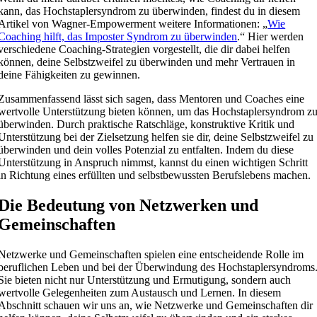
kann, das Hochstaplersyndrom zu überwinden, findest du in diesem
Artikel von Wagner-Empowerment weitere Informationen: „
Wie
Coaching hilft, das Imposter Syndrom zu überwinden
.“ Hier werden
verschiedene Coaching-Strategien vorgestellt, die dir dabei helfen
können, deine Selbstzweifel zu überwinden und mehr Vertrauen in
deine Fähigkeiten zu gewinnen.
Zusammenfassend lässt sich sagen, dass Mentoren und Coaches eine
wertvolle Unterstützung bieten können, um das Hochstaplersyndrom z
überwinden. Durch praktische Ratschläge, konstruktive Kritik und
Unterstützung bei der Zielsetzung helfen sie dir, deine Selbstzweifel zu
überwinden und dein volles Potenzial zu entfalten. Indem du diese
Unterstützung in Anspruch nimmst, kannst du einen wichtigen Schritt
in Richtung eines erfüllten und selbstbewussten Berufslebens machen.
Die Bedeutung von Netzwerken und
Gemeinschaften
Netzwerke und Gemeinschaften spielen eine entscheidende Rolle im
beruflichen Leben und bei der Überwindung des Hochstaplersyndroms
Sie bieten nicht nur Unterstützung und Ermutigung, sondern auch
wertvolle Gelegenheiten zum Austausch und Lernen. In diesem
Abschnitt schauen wir uns an, wie Netzwerke und Gemeinschaften dir