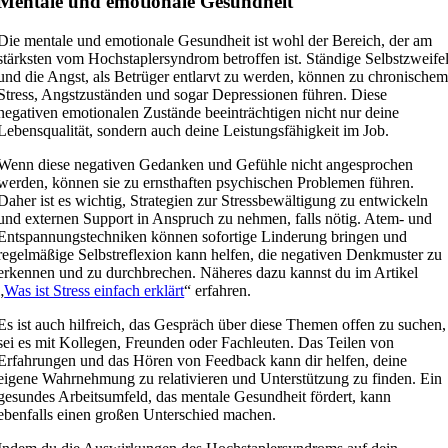
Mentale und emotionale Gesundheit
Die mentale und emotionale Gesundheit ist wohl der Bereich, der am
stärksten vom Hochstaplersyndrom betroffen ist. Ständige Selbstzweife
und die Angst, als Betrüger entlarvt zu werden, können zu chronische
Stress, Angstzuständen und sogar Depressionen führen. Diese
negativen emotionalen Zustände beeinträchtigen nicht nur deine
Lebensqualität, sondern auch deine Leistungsfähigkeit im Job.
Wenn diese negativen Gedanken und Gefühle nicht angesprochen
werden, können sie zu ernsthaften psychischen Problemen führen.
Daher ist es wichtig, Strategien zur Stressbewältigung zu entwickeln
und externen Support in Anspruch zu nehmen, falls nötig. Atem- und
Entspannungstechniken können sofortige Linderung bringen und
regelmäßige Selbstreflexion kann helfen, die negativen Denkmuster zu
erkennen und zu durchbrechen. Näheres dazu kannst du im Artikel
„
Was ist Stress einfach erklärt
“ erfahren.
Es ist auch hilfreich, das Gespräch über diese Themen offen zu suchen,
sei es mit Kollegen, Freunden oder Fachleuten. Das Teilen von
Erfahrungen und das Hören von Feedback kann dir helfen, deine
eigene Wahrnehmung zu relativieren und Unterstützung zu finden. Ein
gesundes Arbeitsumfeld, das mentale Gesundheit fördert, kann
ebenfalls einen großen Unterschied machen.