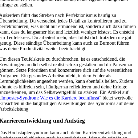
infrage zu stellen.
Außerdem führt das Streben nach Perfektionismus häufig zu
Überarbeitung. Du versuchst, jedes Detail zu kontrollieren und zu
perfektionieren, was nicht nur ermüdend ist, sondern auch dazu führen
kann, dass du langsamer bist und letztlich weniger leistest. Es entsteht
ein Teufelskreis: Du arbeitest mehr, aber fühlst dich trotzdem nie gut
genug. Diese ständige Überarbeitung kann auch zu Burnout führen,
was deine Produktivität weiter beeinträchtigt.
Um diesen Teufelskreis zu durchbrechen, ist es entscheidend, die
Erwartungen an dich selbst realistisch zu gestalten und dir Pausen zu
gönnen. Setze Prioritäten und konzentriere dich auf die wesentlichen
Aufgaben. Ein gesundes Arbeitsumfeld, in dem Fehler als
Lernmöglichkeiten angesehen werden, kann ebenfalls helfen. Zudem
könnte es hilfreich sein, häufiger zu reflektieren und deine Erfolge
anzuerkennen, um das Selbstwertgefühl zu stärken. Ein Artikel auf
„
Imposter-Syndrom: Wie es die Karriere beeinflusst
“ bietet wertvolle
Einsichten in die langfristigen Auswirkungen des Syndroms auf deine
Arbeitsleistung.
Karriereentwicklung und Aufstieg
Das Hochstaplersyndrom kann auch deine Karriereentwicklung und