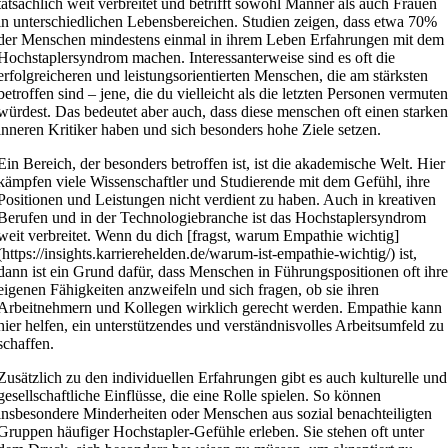
tatsächlich weit verbreitet und betrifft sowohl Männer als auch Frauen
in unterschiedlichen Lebensbereichen. Studien zeigen, dass etwa 70%
der Menschen mindestens einmal in ihrem Leben Erfahrungen mit dem
Hochstaplersyndrom machen. Interessanterweise sind es oft die
erfolgreicheren und leistungsorientierten Menschen, die am stärksten
betroffen sind – jene, die du vielleicht als die letzten Personen vermute
würdest. Das bedeutet aber auch, dass diese menschen oft einen starke
inneren Kritiker haben und sich besonders hohe Ziele setzen.
Ein Bereich, der besonders betroffen ist, ist die akademische Welt. Hier
kämpfen viele Wissenschaftler und Studierende mit dem Gefühl, ihre
Positionen und Leistungen nicht verdient zu haben. Auch in kreativen
Berufen und in der Technologiebranche ist das Hochstaplersyndrom
weit verbreitet. Wenn du dich [fragst, warum Empathie wichtig]
(https://insights.karrierehelden.de/warum-ist-empathie-wichtig/) ist,
dann ist ein Grund dafür, dass Menschen in Führungspositionen oft ihr
eigenen Fähigkeiten anzweifeln und sich fragen, ob sie ihren
Arbeitnehmern und Kollegen wirklich gerecht werden. Empathie kann
hier helfen, ein unterstützendes und verständnisvolles Arbeitsumfeld zu
schaffen.
Zusätzlich zu den individuellen Erfahrungen gibt es auch kulturelle und
gesellschaftliche Einflüsse, die eine Rolle spielen. So können
insbesondere Minderheiten oder Menschen aus sozial benachteiligten
Gruppen häufiger Hochstapler-Gefühle erleben. Sie stehen oft unter