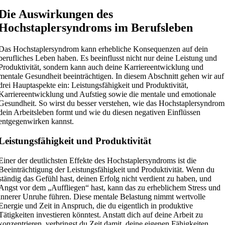
Die Auswirkungen des
Hochstaplersyndroms im Berufsleben
Das Hochstaplersyndrom kann erhebliche Konsequenzen auf dein
berufliches Leben haben. Es beeinflusst nicht nur deine Leistung und
Produktivität, sondern kann auch deine Karriereentwicklung und
mentale Gesundheit beeinträchtigen. In diesem Abschnitt gehen wir auf
drei Hauptaspekte ein: Leistungsfähigkeit und Produktivität,
Karriereentwicklung und Aufstieg sowie die mentale und emotionale
Gesundheit. So wirst du besser verstehen, wie das Hochstaplersyndrom
dein Arbeitsleben formt und wie du diesen negativen Einflüssen
entgegenwirken kannst.
Leistungsfähigkeit und Produktivität
Einer der deutlichsten Effekte des Hochstaplersyndroms ist die
Beeinträchtigung der Leistungsfähigkeit und Produktivität. Wenn du
ständig das Gefühl hast, deinen Erfolg nicht verdient zu haben, und
Angst vor dem „Auffliegen“ hast, kann das zu erheblichem Stress und
innerer Unruhe führen. Diese mentale Belastung nimmt wertvolle
Energie und Zeit in Anspruch, die du eigentlich in produktive
Tätigkeiten investieren könntest. Anstatt dich auf deine Arbeit zu
konzentrieren, verbringst du Zeit damit, deine eigenen Fähigkeiten