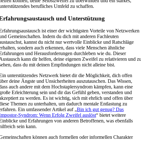
helfen können, deine Selbstzweifel zu überwinden und ein starkes,
unterstützendes berufliches Umfeld zu schaffen.
Erfahrungsaustausch und Unterstützung
Erfahrungsaustausch ist einer der wichtigsten Vorteile von Netzwerken
und Gemeinschaften. Indem du dich mit anderen Fachleuten
austauschst, kannst du nicht nur wertvolle Einblicke und Ratschläge
erhalten, sondern auch erkennen, dass viele Menschen ähnliche
Erfahrungen und Herausforderungen durchleben wie du. Dieser
Austausch kann dir helfen, deine eigenen Zweifel zu relativieren und z
sehen, dass du mit deinen Empfindungen nicht alleine bist.
Ein unterstützendes Netzwerk bietet dir die Möglichkeit, dich offen
über deine Ängste und Unsicherheiten auszutauschen. Das Wissen,
dass auch andere mit dem Hochstaplersyndrom kämpfen, kann eine
große Erleichterung sein und dir das Gefühl geben, verstanden und
akzeptiert zu werden. Es ist wichtig, sich mit ehrlich und offen über
diese Themen zu unterhalten, um dadurch mentale Entlastung zu
erfahren. Ein umfassender Artikel auf „
Bin ich gut genug? Das
Impostor-Syndrom: Wenn Erfolg Zweifel auslöst
“ bietet weitere
Einblicke und Erfahrungen von anderen Betroffenen, was ebenfalls
hilfreich sein kann.
Gemeinschaften können auch formellen oder informellen Charakter