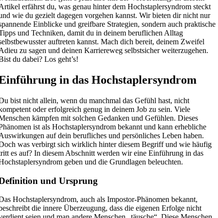
Artikel erfährst du, was genau hinter dem Hochstaplersyndrom steckt
und wie du gezielt dagegen vorgehen kannst. Wir bieten dir nicht nur
spannende Einblicke und greifbare Strategien, sondern auch praktische
Tipps und Techniken, damit du in deinem beruflichen Alltag
selbstbewusster auftreten kannst. Mach dich bereit, deinem Zweifel
Adieu zu sagen und deinen Karriereweg selbstsicher weiterzugehen.
Bist du dabei? Los geht’s!
Einführung in das Hochstaplersyndrom
Du bist nicht allein, wenn du manchmal das Gefühl hast, nicht
kompetent oder erfolgreich genug in deinem Job zu sein. Viele
Menschen kämpfen mit solchen Gedanken und Gefühlen. Dieses
Phänomen ist als Hochstaplersyndrom bekannt und kann erhebliche
Auswirkungen auf dein berufliches und persönliches Leben haben.
Doch was verbirgt sich wirklich hinter diesem Begriff und wie häufig
tritt es auf? In diesem Abschnitt werden wir eine Einführung in das
Hochstaplersyndrom geben und die Grundlagen beleuchten.
Definition und Ursprung
Das Hochstaplersyndrom, auch als Impostor-Phänomen bekannt,
beschreibt die innere Überzeugung, dass die eigenen Erfolge nicht
verdient seien und man andere Menschen „täusche“. Diese Menschen