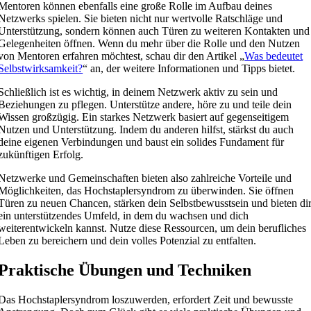
Mentoren können ebenfalls eine große Rolle im Aufbau deines
Netzwerks spielen. Sie bieten nicht nur wertvolle Ratschläge und
Unterstützung, sondern können auch Türen zu weiteren Kontakten und
Gelegenheiten öffnen. Wenn du mehr über die Rolle und den Nutzen
von Mentoren erfahren möchtest, schau dir den Artikel „
Was bedeutet
Selbstwirksamkeit?
“ an, der weitere Informationen und Tipps bietet.
Schließlich ist es wichtig, in deinem Netzwerk aktiv zu sein und
Beziehungen zu pflegen. Unterstütze andere, höre zu und teile dein
Wissen großzügig. Ein starkes Netzwerk basiert auf gegenseitigem
Nutzen und Unterstützung. Indem du anderen hilfst, stärkst du auch
deine eigenen Verbindungen und baust ein solides Fundament für
zukünftigen Erfolg.
Netzwerke und Gemeinschaften bieten also zahlreiche Vorteile und
Möglichkeiten, das Hochstaplersyndrom zu überwinden. Sie öffnen
Türen zu neuen Chancen, stärken dein Selbstbewusstsein und bieten di
ein unterstützendes Umfeld, in dem du wachsen und dich
weiterentwickeln kannst. Nutze diese Ressourcen, um dein berufliches
Leben zu bereichern und dein volles Potenzial zu entfalten.
Praktische Übungen und Techniken
Das Hochstaplersyndrom loszuwerden, erfordert Zeit und bewusste