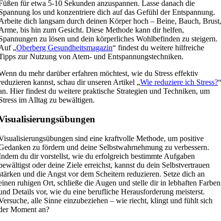
Füßen für etwa 5-10 Sekunden anzuspannen. Lasse danach die
Spannung los und konzentriere dich auf das Gefühl der Entspannung.
Arbeite dich langsam durch deinen Körper hoch – Beine, Bauch, Brust
Arme, bis hin zum Gesicht. Diese Methode kann dir helfen,
Spannungen zu lösen und dein körperliches Wohlbefinden zu steigern.
Auf „
Oberberg Gesundheitsmagazin
“ findest du weitere hilfreiche
Tipps zur Nutzung von Atem- und Entspannungstechniken.
Wenn du mehr darüber erfahren möchtest, wie du Stress effektiv
reduzieren kannst, schau dir unseren Artikel „
Wie reduziere ich Stress?
an. Hier findest du weitere praktische Strategien und Techniken, um
Stress im Alltag zu bewältigen.
Visualisierungsübungen
Visualisierungsübungen sind eine kraftvolle Methode, um positive
Gedanken zu fördern und deine Selbstwahrnehmung zu verbessern.
Indem du dir vorstellst, wie du erfolgreich bestimmte Aufgaben
bewältigst oder deine Ziele erreichst, kannst du dein Selbstvertrauen
stärken und die Angst vor dem Scheitern reduzieren. Setze dich an
einen ruhigen Ort, schließe die Augen und stelle dir in lebhaften Farben
und Details vor, wie du eine berufliche Herausforderung meisterst.
Versuche, alle Sinne einzubeziehen – wie riecht, klingt und fühlt sich
der Moment an?