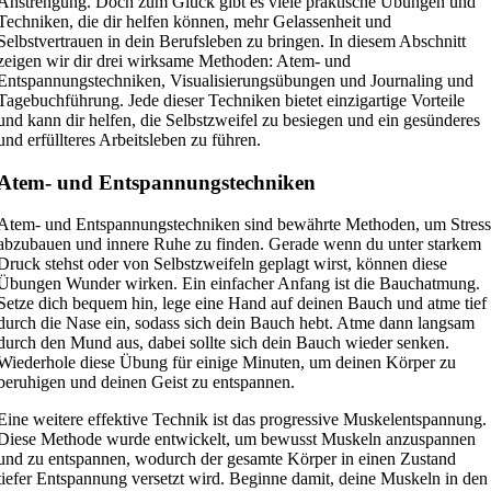
Anstrengung. Doch zum Glück gibt es viele praktische Übungen und
Techniken, die dir helfen können, mehr Gelassenheit und
Selbstvertrauen in dein Berufsleben zu bringen. In diesem Abschnitt
zeigen wir dir drei wirksame Methoden: Atem- und
Entspannungstechniken, Visualisierungsübungen und Journaling und
Tagebuchführung. Jede dieser Techniken bietet einzigartige Vorteile
und kann dir helfen, die Selbstzweifel zu besiegen und ein gesünderes
und erfüllteres Arbeitsleben zu führen.
Atem- und Entspannungstechniken
Atem- und Entspannungstechniken sind bewährte Methoden, um Stres
abzubauen und innere Ruhe zu finden. Gerade wenn du unter starkem
Druck stehst oder von Selbstzweifeln geplagt wirst, können diese
Übungen Wunder wirken. Ein einfacher Anfang ist die Bauchatmung.
Setze dich bequem hin, lege eine Hand auf deinen Bauch und atme tief
durch die Nase ein, sodass sich dein Bauch hebt. Atme dann langsam
durch den Mund aus, dabei sollte sich dein Bauch wieder senken.
Wiederhole diese Übung für einige Minuten, um deinen Körper zu
beruhigen und deinen Geist zu entspannen.
Eine weitere effektive Technik ist das progressive Muskelentspannung.
Diese Methode wurde entwickelt, um bewusst Muskeln anzuspannen
und zu entspannen, wodurch der gesamte Körper in einen Zustand
tiefer Entspannung versetzt wird. Beginne damit, deine Muskeln in den