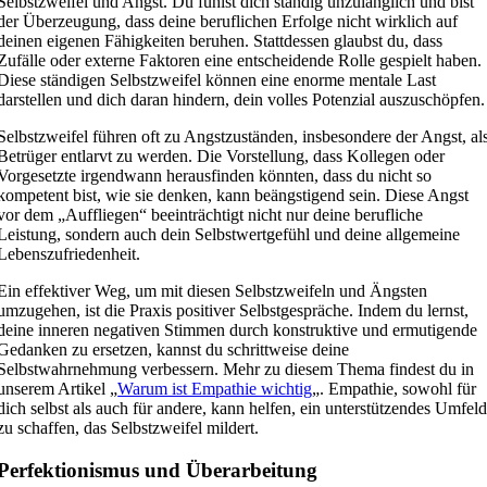
Selbstzweifel und Angst. Du fühlst dich ständig unzulänglich und bist
der Überzeugung, dass deine beruflichen Erfolge nicht wirklich auf
deinen eigenen Fähigkeiten beruhen. Stattdessen glaubst du, dass
Zufälle oder externe Faktoren eine entscheidende Rolle gespielt haben.
Diese ständigen Selbstzweifel können eine enorme mentale Last
darstellen und dich daran hindern, dein volles Potenzial auszuschöpfen.
Selbstzweifel führen oft zu Angstzuständen, insbesondere der Angst, al
Betrüger entlarvt zu werden. Die Vorstellung, dass Kollegen oder
Vorgesetzte irgendwann herausfinden könnten, dass du nicht so
kompetent bist, wie sie denken, kann beängstigend sein. Diese Angst
vor dem „Auffliegen“ beeinträchtigt nicht nur deine berufliche
Leistung, sondern auch dein Selbstwertgefühl und deine allgemeine
Lebenszufriedenheit.
Ein effektiver Weg, um mit diesen Selbstzweifeln und Ängsten
umzugehen, ist die Praxis positiver Selbstgespräche. Indem du lernst,
deine inneren negativen Stimmen durch konstruktive und ermutigende
Gedanken zu ersetzen, kannst du schrittweise deine
Selbstwahrnehmung verbessern. Mehr zu diesem Thema findest du in
unserem Artikel „
Warum ist Empathie wichtig
„. Empathie, sowohl für
dich selbst als auch für andere, kann helfen, ein unterstützendes Umfel
zu schaffen, das Selbstzweifel mildert.
Perfektionismus und Überarbeitung