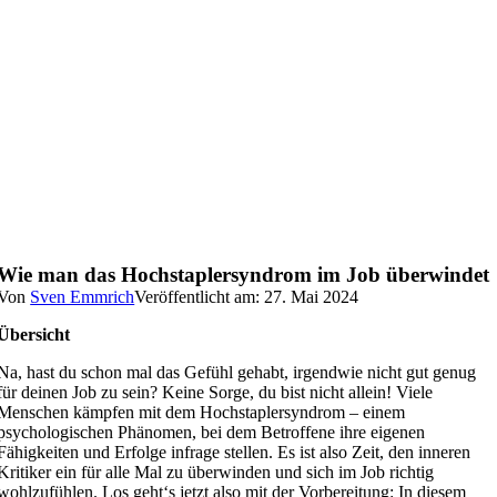
Wie man das Hochstaplersyndrom im Job überwindet
Von
Sven Emmrich
Veröffentlicht am: 27. Mai 2024
Übersicht
Na, hast du schon mal das Gefühl gehabt, irgendwie nicht gut genug
für deinen Job zu sein? Keine Sorge, du bist nicht allein! Viele
Menschen kämpfen mit dem Hochstaplersyndrom – einem
psychologischen Phänomen, bei dem Betroffene ihre eigenen
Fähigkeiten und Erfolge infrage stellen. Es ist also Zeit, den inneren
Kritiker ein für alle Mal zu überwinden und sich im Job richtig
wohlzufühlen. Los geht‘s jetzt also mit der Vorbereitung: In diesem