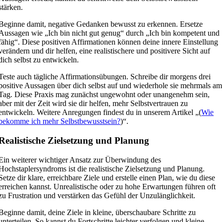
stärken.
Beginne damit, negative Gedanken bewusst zu erkennen. Ersetze
Aussagen wie „Ich bin nicht gut genug“ durch „Ich bin kompetent und
fähig“. Diese positiven Affirmationen können deine innere Einstellung
verändern und dir helfen, eine realistischere und positivere Sicht auf
dich selbst zu entwickeln.
Teste auch tägliche Affirmationsübungen. Schreibe dir morgens drei
positive Aussagen über dich selbst auf und wiederhole sie mehrmals a
Tag. Diese Praxis mag zunächst ungewohnt oder unangenehm sein,
aber mit der Zeit wird sie dir helfen, mehr Selbstvertrauen zu
entwickeln. Weitere Anregungen findest du in unserem Artikel „(
Wie
bekomme ich mehr Selbstbewusstsein?
)“.
Realistische Zielsetzung und Planung
Ein weiterer wichtiger Ansatz zur Überwindung des
Hochstaplersyndroms ist die realistische Zielsetzung und Planung.
Setze dir klare, erreichbare Ziele und erstelle einen Plan, wie du diese
erreichen kannst. Unrealistische oder zu hohe Erwartungen führen oft
zu Frustration und verstärken das Gefühl der Unzulänglichkeit.
Beginne damit, deine Ziele in kleine, überschaubare Schritte zu
unterteilen. So kannst du Fortschritte leichter verfolgen und kleine