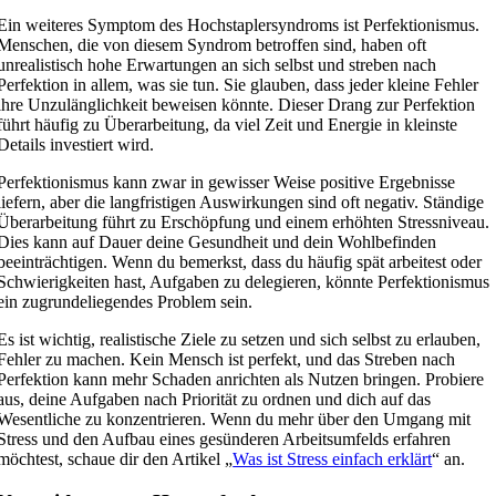
Ein weiteres Symptom des Hochstaplersyndroms ist Perfektionismus.
Menschen, die von diesem Syndrom betroffen sind, haben oft
unrealistisch hohe Erwartungen an sich selbst und streben nach
Perfektion in allem, was sie tun. Sie glauben, dass jeder kleine Fehler
ihre Unzulänglichkeit beweisen könnte. Dieser Drang zur Perfektion
führt häufig zu Überarbeitung, da viel Zeit und Energie in kleinste
Details investiert wird.
Perfektionismus kann zwar in gewisser Weise positive Ergebnisse
liefern, aber die langfristigen Auswirkungen sind oft negativ. Ständige
Überarbeitung führt zu Erschöpfung und einem erhöhten Stressniveau.
Dies kann auf Dauer deine Gesundheit und dein Wohlbefinden
beeinträchtigen. Wenn du bemerkst, dass du häufig spät arbeitest oder
Schwierigkeiten hast, Aufgaben zu delegieren, könnte Perfektionismus
ein zugrundeliegendes Problem sein.
Es ist wichtig, realistische Ziele zu setzen und sich selbst zu erlauben,
Fehler zu machen. Kein Mensch ist perfekt, und das Streben nach
Perfektion kann mehr Schaden anrichten als Nutzen bringen. Probiere
aus, deine Aufgaben nach Priorität zu ordnen und dich auf das
Wesentliche zu konzentrieren. Wenn du mehr über den Umgang mit
Stress und den Aufbau eines gesünderen Arbeitsumfelds erfahren
möchtest, schaue dir den Artikel „
Was ist Stress einfach erklärt
“ an.