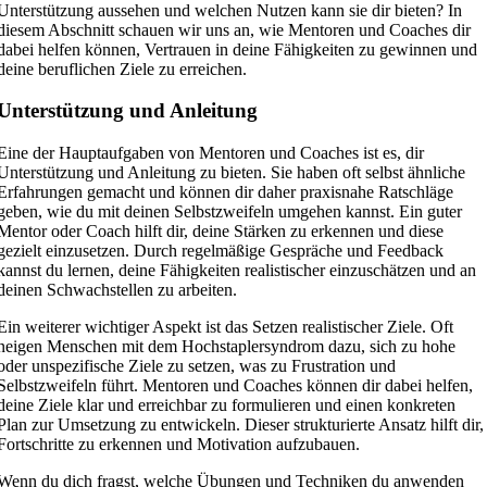
Unterstützung aussehen und welchen Nutzen kann sie dir bieten? In
diesem Abschnitt schauen wir uns an, wie Mentoren und Coaches dir
dabei helfen können, Vertrauen in deine Fähigkeiten zu gewinnen und
deine beruflichen Ziele zu erreichen.
Unterstützung und Anleitung
Eine der Hauptaufgaben von Mentoren und Coaches ist es, dir
Unterstützung und Anleitung zu bieten. Sie haben oft selbst ähnliche
Erfahrungen gemacht und können dir daher praxisnahe Ratschläge
geben, wie du mit deinen Selbstzweifeln umgehen kannst. Ein guter
Mentor oder Coach hilft dir, deine Stärken zu erkennen und diese
gezielt einzusetzen. Durch regelmäßige Gespräche und Feedback
kannst du lernen, deine Fähigkeiten realistischer einzuschätzen und an
deinen Schwachstellen zu arbeiten.
Ein weiterer wichtiger Aspekt ist das Setzen realistischer Ziele. Oft
neigen Menschen mit dem Hochstaplersyndrom dazu, sich zu hohe
oder unspezifische Ziele zu setzen, was zu Frustration und
Selbstzweifeln führt. Mentoren und Coaches können dir dabei helfen,
deine Ziele klar und erreichbar zu formulieren und einen konkreten
Plan zur Umsetzung zu entwickeln. Dieser strukturierte Ansatz hilft dir,
Fortschritte zu erkennen und Motivation aufzubauen.
Wenn du dich fragst, welche Übungen und Techniken du anwenden