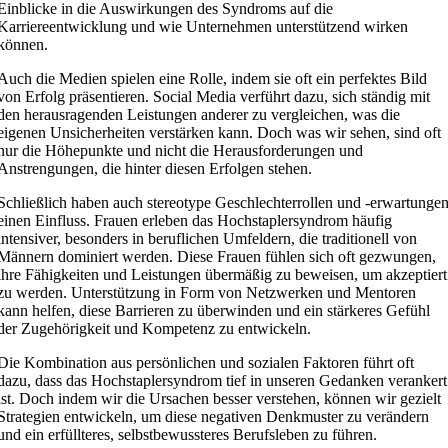
Einblicke in die Auswirkungen des Syndroms auf die
Karriereentwicklung und wie Unternehmen unterstützend wirken
können.
Auch die Medien spielen eine Rolle, indem sie oft ein perfektes Bild
von Erfolg präsentieren. Social Media verführt dazu, sich ständig mit
den herausragenden Leistungen anderer zu vergleichen, was die
eigenen Unsicherheiten verstärken kann. Doch was wir sehen, sind oft
nur die Höhepunkte und nicht die Herausforderungen und
Anstrengungen, die hinter diesen Erfolgen stehen.
Schließlich haben auch stereotype Geschlechterrollen und -erwartunge
einen Einfluss. Frauen erleben das Hochstaplersyndrom häufig
intensiver, besonders in beruflichen Umfeldern, die traditionell von
Männern dominiert werden. Diese Frauen fühlen sich oft gezwungen,
ihre Fähigkeiten und Leistungen übermäßig zu beweisen, um akzeptiert
zu werden. Unterstützung in Form von Netzwerken und Mentoren
kann helfen, diese Barrieren zu überwinden und ein stärkeres Gefühl
der Zugehörigkeit und Kompetenz zu entwickeln.
Die Kombination aus persönlichen und sozialen Faktoren führt oft
dazu, dass das Hochstaplersyndrom tief in unseren Gedanken verankert
ist. Doch indem wir die Ursachen besser verstehen, können wir gezielt
Strategien entwickeln, um diese negativen Denkmuster zu verändern
und ein erfüllteres, selbstbewussteres Berufsleben zu führen.