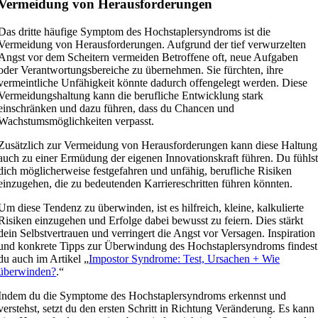
Vermeidung von Herausforderungen
Das dritte häufige Symptom des Hochstaplersyndroms ist die
Vermeidung von Herausforderungen. Aufgrund der tief verwurzelten
Angst vor dem Scheitern vermeiden Betroffene oft, neue Aufgaben
oder Verantwortungsbereiche zu übernehmen. Sie fürchten, ihre
vermeintliche Unfähigkeit könnte dadurch offengelegt werden. Diese
Vermeidungshaltung kann die berufliche Entwicklung stark
einschränken und dazu führen, dass du Chancen und
Wachstumsmöglichkeiten verpasst.
Zusätzlich zur Vermeidung von Herausforderungen kann diese Haltung
auch zu einer Ermüdung der eigenen Innovationskraft führen. Du fühls
dich möglicherweise festgefahren und unfähig, berufliche Risiken
einzugehen, die zu bedeutenden Karriereschritten führen könnten.
Um diese Tendenz zu überwinden, ist es hilfreich, kleine, kalkulierte
Risiken einzugehen und Erfolge dabei bewusst zu feiern. Dies stärkt
dein Selbstvertrauen und verringert die Angst vor Versagen. Inspiration
und konkrete Tipps zur Überwindung des Hochstaplersyndroms findest
du auch im Artikel „
Impostor Syndrome: Test, Ursachen + Wie
überwinden?
.“
Indem du die Symptome des Hochstaplersyndroms erkennst und
verstehst, setzt du den ersten Schritt in Richtung Veränderung. Es kann