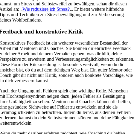
kannst, um Stress und Selbstzweifel zu bewältigen, schau dir diesen
Artikel an: „
Wie reduziere ich Stress?
„. Er bietet weitere hilfreiche
Tipps und Techniken zur Stressbewältigung und zur Verbesserung
deines Wohlbefindens.
Feedback und konstruktive Kritik
Konstruktives Feedback ist ein weiterer wesentlicher Bestandteil der
Arbeit mit Mentoren und Coaches. Sie können dir ehrliches Feedback
zu deiner Arbeit und deinem Verhalten geben, was dir hilft, deine
Perspektive zu erweitern und Verbesserungsmöglichkeiten zu erkennen
Diese Form der Rückmeldung ist besonders wertvoll, wenn du dir
unsicher bist, ob du auf dem richtigen Weg bist. Ein guter Mentor oder
Coach gibt dir nicht nur Kritik, sondern auch konkrete Vorschläge, wie
du dich verbessern kannst.
Auch der Umgang mit Fehlern spielt eine wichtige Rolle. Menschen
mit Hochstaplersyndrom neigen dazu, jeden Fehler als Bestätigung
ihrer Unfähigkeit zu sehen. Mentoren und Coaches können dir helfen,
eine gesündere Sichtweise auf Fehler zu entwickeln und sie als
Lernmöglichkeiten zu betrachten. Indem du lernst, aus deinen Fehlern
zu lernen, kannst du dein Selbstvertrauen stärken und deine Fähigkeite
weiterentwickeln.
Wenn du mehr darüber erfahren möchtest, wie Coaching dir helfen