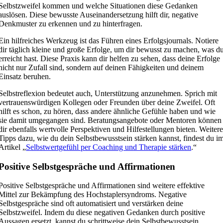
Selbstzweifel kommen und welche Situationen diese Gedanken
auslösen. Diese bewusste Auseinandersetzung hilft dir, negative
Denkmuster zu erkennen und zu hinterfragen.
Ein hilfreiches Werkzeug ist das Führen eines Erfolgsjournals. Notiere
dir täglich kleine und große Erfolge, um dir bewusst zu machen, was d
erreicht hast. Diese Praxis kann dir helfen zu sehen, dass deine Erfolge
nicht nur Zufall sind, sondern auf deinen Fähigkeiten und deinem
Einsatz beruhen.
Selbstreflexion bedeutet auch, Unterstützung anzunehmen. Sprich mit
vertrauenswürdigen Kollegen oder Freunden über deine Zweifel. Oft
hilft es schon, zu hören, dass andere ähnliche Gefühle haben und wie
sie damit umgegangen sind. Beratungsangebote oder Mentoren können
dir ebenfalls wertvolle Perspektiven und Hilfestellungen bieten. Weiter
Tipps dazu, wie du dein Selbstbewusstsein stärken kannst, findest du i
Artikel „
Selbstwertgefühl per Coaching und Therapie stärken
.“
Positive Selbstgespräche und Affirmationen
Positive Selbstgespräche und Affirmationen sind weitere effektive
Mittel zur Bekämpfung des Hochstaplersyndroms. Negative
Selbstgespräche sind oft automatisiert und verstärken deine
Selbstzweifel. Indem du diese negativen Gedanken durch positive
Aussagen ersetzt, kannst du schrittweise dein Selbstbewusstsein