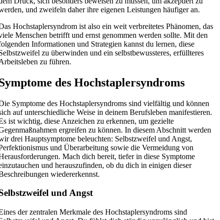
dem Druck, sich besonders beweisen zu müssen, um akzeptiert zu
werden, und zweifeln daher ihre eigenen Leistungen häufiger an.
Das Hochstaplersyndrom ist also ein weit verbreitetes Phänomen, das
viele Menschen betrifft und ernst genommen werden sollte. Mit den
folgenden Informationen und Strategien kannst du lernen, diese
Selbstzweifel zu überwinden und ein selbstbewussteres, erfüllteres
Arbeitsleben zu führen.
Symptome des Hochstaplersyndroms
Die Symptome des Hochstaplersyndroms sind vielfältig und können
sich auf unterschiedliche Weise in deinem Berufsleben manifestieren.
Es ist wichtig, diese Anzeichen zu erkennen, um gezielte
Gegenmaßnahmen ergreifen zu können. In diesem Abschnitt werden
wir drei Hauptsymptome beleuchten: Selbstzweifel und Angst,
Perfektionismus und Überarbeitung sowie die Vermeidung von
Herausforderungen. Mach dich bereit, tiefer in diese Symptome
einzutauchen und herauszufinden, ob du dich in einigen dieser
Beschreibungen wiedererkennst.
Selbstzweifel und Angst
Eines der zentralen Merkmale des Hochstaplersyndroms sind