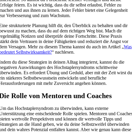
Erfolge feiern. Es ist wichtig, dass du dir selbst erlaubst, Fehler zu
machen und aus ihnen zu lernen. Jeder Fehler bietet eine Gelegenheit
zur Verbesserung und zum Wachstum.
Eine strukturierte Planung hilft dir, den Überblick zu behalten und dir
bewusst zu machen, dass du auf dem richtigen Weg bist. Mach dir
regelmäßig Notizen und überprüfe deine Fortschritte. Diese Praxis
stärkt dein Vertrauen in deine Fähigkeiten und reduziert die Angst vor
dem Versagen. Mehr zu diesem Thema kannst du auch im Artikel „
Was
bedeutet Selbstwirksamkeit?
“ nachlesen.
Indem du diese Strategien in deinen Alltag integrierst, kannst du die
negativen Auswirkungen des Hochstaplersyndroms schrittweise
überwinden. Es erfordert Übung und Geduld, aber mit der Zeit wirst d
ein stärkeres Selbstbewusstsein entwickeln und berufliche
Herausforderungen mit mehr Zuversicht angehen können.
Die Rolle von Mentoren und Coaches
Um das Hochstaplersyndrom zu überwinden, kann externe
Unterstützung eine entscheidende Rolle spielen. Mentoren und Coache
bieten wertvolle Perspektiven und können dir wertvolle Tipps und
Strategien an die Hand geben, wie du deine Selbstzweifel überwinden
und dein wahres Potenzial entfalten kannst. Aber wie genau kann diese