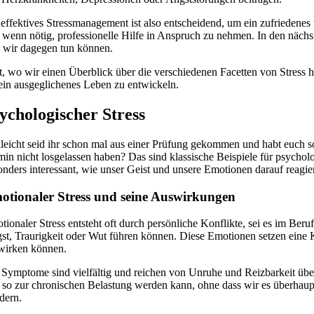
 effektives Stressmanagement ist also entscheidend, um ein zufriedene
 wenn nötig, professionelle Hilfe in Anspruch zu nehmen. In den nächs
 wir dagegen tun können.
zt, wo wir einen Überblick über die verschiedenen Facetten von Stress 
 ein ausgeglichenes Leben zu entwickeln.
ychologischer Stress
lleicht seid ihr schon mal aus einer Prüfung gekommen und habt euch so
min nicht losgelassen haben? Das sind klassische Beispiele für psychol
onders interessant, wie unser Geist und unsere Emotionen darauf reagi
otionaler Stress und seine Auswirkungen
tionaler Stress entsteht oft durch persönliche Konflikte, sei es im Be
st, Traurigkeit oder Wut führen können. Diese Emotionen setzen eine
wirken können.
 Symptome sind vielfältig und reichen von Unruhe und Reizbarkeit über 
 so zur chronischen Belastung werden kann, ohne dass wir es überhaupt
dern.