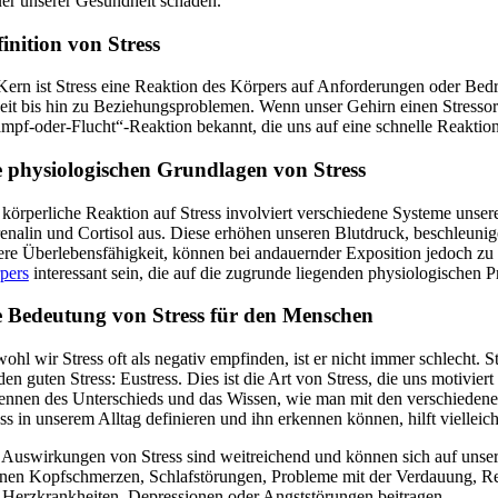
er unserer Gesundheit schaden.
inition von Stress
Kern ist Stress eine Reaktion des Körpers auf Anforderungen oder Bed
eit bis hin zu Beziehungsproblemen. Wenn unser Gehirn einen Stressor 
mpf-oder-Flucht“-Reaktion bekannt, die uns auf eine schnelle Reaktion 
e physiologischen Grundlagen von Stress
 körperliche Reaktion auf Stress involviert verschiedene Systeme uns
enalin und Cortisol aus. Diese erhöhen unseren Blutdruck, beschleunig
ere Überlebensfähigkeit, können bei andauernder Exposition jedoch zu 
pers
interessant sein, die auf die zugrunde liegenden physiologischen P
e Bedeutung von Stress für den Menschen
ohl wir Stress oft als negativ empfinden, ist er nicht immer schlecht. 
den guten Stress: Eustress. Dies ist die Art von Stress, die uns motivier
ennen des Unterschieds und das Wissen, wie man mit den verschiedenen
ess in unserem Alltag definieren und ihn erkennen können, hilft viellei
 Auswirkungen von Stress sind weitreichend und können sich auf unse
nen Kopfschmerzen, Schlafstörungen, Probleme mit der Verdauung, Rei
 Herzkrankheiten, Depressionen oder Angststörungen beitragen.