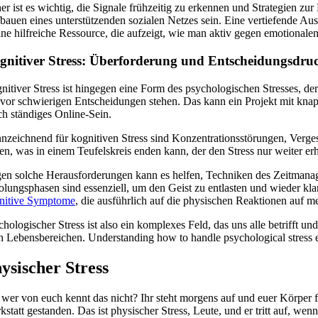
er ist es wichtig, die Signale frühzeitig zu erkennen und Strategien z
bauen eines unterstützenden sozialen Netzes sein. Eine vertiefende A
eine hilfreiche Ressource, die aufzeigt, wie man aktiv gegen emotionale
gnitiver Stress: Überforderung und Entscheidungsdru
itiver Stress ist hingegen eine Form des psychologischen Stresses, der 
 vor schwierigen Entscheidungen stehen. Das kann ein Projekt mit knapp
ch ständiges Online-Sein.
nzeichnend für kognitiven Stress sind Konzentrationsstörungen, Vergess
zen, was in einem Teufelskreis enden kann, der den Stress nur weiter er
en solche Herausforderungen kann es helfen, Techniken des Zeitmanag
olungsphasen sind essenziell, um den Geist zu entlasten und wieder k
nitive Symptome
, die ausführlich auf die physischen Reaktionen auf m
hologischer Stress ist also ein komplexes Feld, das uns alle betrifft u
n Lebensbereichen. Understanding how to handle psychological stress eff
ysischer Stress
 wer von euch kennt das nicht? Ihr steht morgens auf und euer Körper fü
kstatt gestanden. Das ist physischer Stress, Leute, und er tritt auf, 