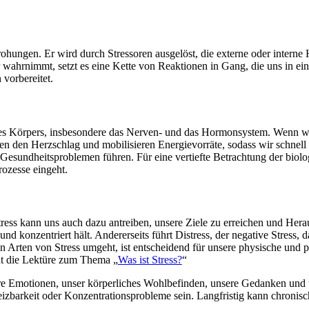
rohungen. Er wird durch Stressoren ausgelöst, die externe oder inter
wahrnimmt, setzt es eine Kette von Reaktionen in Gang, die uns in eine
vorbereitet.
eres Körpers, insbesondere das Nerven- und das Hormonsystem. Wenn wi
en den Herzschlag und mobilisieren Energievorräte, sodass wir schnell 
Gesundheitsproblemen führen. Für eine vertiefte Betrachtung der biol
rozesse eingeht.
Stress kann uns auch dazu antreiben, unsere Ziele zu erreichen und Hera
t und konzentriert hält. Andererseits führt Distress, der negative Stress,
 Arten von Stress umgeht, ist entscheidend für unsere physische und 
cht die Lektüre zum Thema „
Was ist Stress?
“
re Emotionen, unser körperliches Wohlbefinden, unsere Gedanken und 
zbarkeit oder Konzentrationsprobleme sein. Langfristig kann chroni