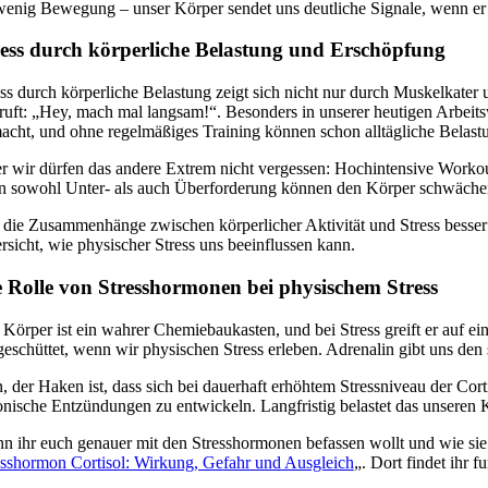
wenig Bewegung – unser Körper sendet uns deutliche Signale, wenn er ge
ress durch körperliche Belastung und Erschöpfung
ess durch körperliche Belastung zeigt sich nicht nur durch Muskelkat
 ruft: „Hey, mach mal langsam!“. Besonders in unserer heutigen Arbeits
acht, und ohne regelmäßiges Training können schon alltägliche Belas
r wir dürfen das andere Extrem nicht vergessen: Hochintensive Workout
n sowohl Unter- als auch Überforderung können den Körper schwächen 
die Zusammenhänge zwischen körperlicher Aktivität und Stress besser zu
rsicht, wie physischer Stress uns beeinflussen kann.
e Rolle von Stresshormonen bei physischem Stress
 Körper ist ein wahrer Chemiebaukasten, und bei Stress greift er auf 
geschüttet, wenn wir physischen Stress erleben. Adrenalin gibt uns den 
, der Haken ist, dass sich bei dauerhaft erhöhtem Stressniveau der Cor
onische Entzündungen zu entwickeln. Langfristig belastet das unseren 
n ihr euch genauer mit den Stresshormonen befassen wollt und wie sie 
esshormon Cortisol: Wirkung, Gefahr und Ausgleich
„. Dort findet ihr 