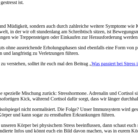
stresst ist.
er und Müdigkeit, sondern auch durch zahlreiche weitere Symptome wie
welt, in der wir oft stundenlang am Schreibtisch sitzen, ist Bewegung
tungen wie Treppensteigen oder Einkaufen zur Herausforderung werden
s ohne ausreichende Erholungsphasen sind ebenfalls eine Form von phy
und langfristig zu Verletzungen führen.
 verstehen, solltet ihr euch mal den Beitrag „
Was passiert bei Stress
eine spezielle Mischung zurück: Stresshormone. Adrenalin und Cortisol
sofortigen Kick, während Cortisol dafür sorgt, dass wir länger durchhal
tisolspiegel nicht normalisiert. Die Folge? Unser Immunsystem wird ges
Körper und kann sogar zu ernsthaften Erkrankungen führen.
unseren Körper bei physischem Stress beeinflussen, dann schaut euch 
fundierte Infos und könnt euch ein Bild davon machen, was in eurem Kö