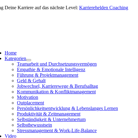
Zum
ng Deine Karriere auf das nächste Level:
Karrierehelden Coaching
Inhalt
springen
vigation
schalten
Home
Kategorien
Teamarbeit und Durchsetzungsvermögen
Empathie & Emotionale Intelligenz
Führung & Projektmanagement
Geld & Gehalt
Jobwechsel, Karrierewege & Berufsalltag
Kommunikation & Konfliktmanagement
Motivation
Outplacement
Persönlichkeitsentwicklung & Lebenslanges Lernen
Produktivität & Zeitmanagement
Selbständigkeit & Unternehmertum
Selbstbewusstsein
Stressmanagement & Work-Life-Balance
Video