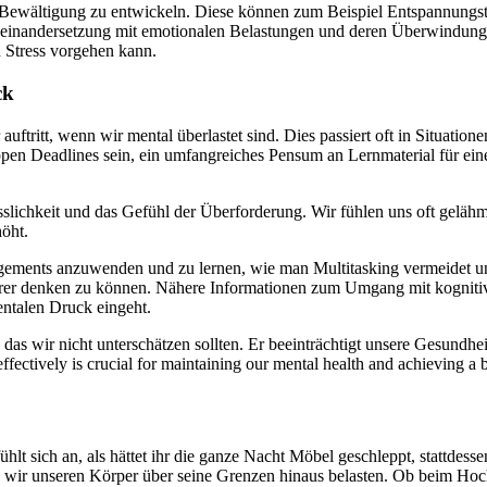
ur Bewältigung zu entwickeln. Diese können zum Beispiel Entspannungst
useinandersetzung mit emotionalen Belastungen und deren Überwindung
n Stress vorgehen kann.
ck
auftritt, wenn wir mental überlastet sind. Dies passiert oft in Situatio
en Deadlines sein, ein umfangreiches Pensum an Lernmaterial für eine 
lichkeit und das Gefühl der Überforderung. Wir fühlen uns oft gelähmt
höht.
ements anzuwenden und zu lernen, wie man Multitasking vermeidet und
larer denken zu können. Nähere Informationen zum Umgang mit kognitiv
entalen Druck eingeht.
nd das wir nicht unterschätzen sollten. Er beeinträchtigt unsere Gesundh
ectively is crucial for maintaining our mental health and achieving a b
hlt sich an, als hättet ihr die ganze Nacht Möbel geschleppt, stattdess
wenn wir unseren Körper über seine Grenzen hinaus belasten. Ob beim Ho