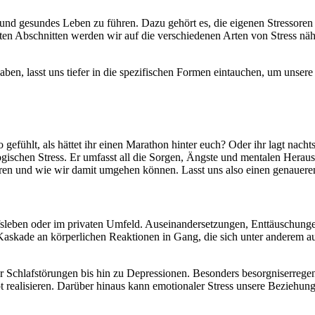
s und gesundes Leben zu führen. Dazu gehört es, die eigenen Stressore
ten Abschnitten werden wir auf die verschiedenen Arten von Stress näh
haben, lasst uns tiefer in die spezifischen Formen eintauchen, um uns
 gefühlt, als hättet ihr einen Marathon hinter euch? Oder ihr lagt nac
ogischen Stress. Er umfasst all die Sorgen, Ängste und mentalen Herau
eren und wie wir damit umgehen können. Lasst uns also einen genauere
rufsleben oder im privaten Umfeld. Auseinandersetzungen, Enttäuschung
 Kaskade an körperlichen Reaktionen in Gang, die sich unter anderem 
Schlafstörungen bis hin zu Depressionen. Besonders besorgniserregend i
 realisieren. Darüber hinaus kann emotionaler Stress unsere Beziehung