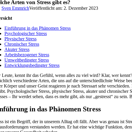
che Arten von Stress gibt es?
n
Sven Emmrich
Veröffentlicht am: 2. Dezember 2023
rsicht
Einführung in das Phänomen Stress
Psychologischer Stress
Physischer Stress
Chronischer Stress
Akuter Stress
Arbeitsbezogener Stress
Umweltbedingter Stress
Entwicklungsbedingter Stress
Leute, kennt ihr das Gefühl, wenn alles zu viel wird? Klar, wer kennt’s n
sächlich verschiedene Arten, die uns auf die unterschiedlichste Weise 
er Körper und unser Geist reagieren je nach Stressart sehr verschiede
ibt. Psychologischer Stress, physischer Stress, akuter und chronischer S
sses – Ihr werdet sehen, dass es mehr gibt, als nur „gestresst“ zu sein. 
nführung in das Phänomen Stress
ss ist ein Begriff, der in unserem Alltag oft fällt. Aber was genau ist S
ausforderungen verstanden werden. Er hat eine wichtige Funktion, denn e