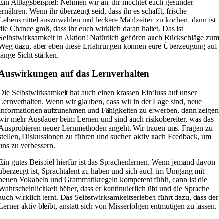
Ein Alltagsbeispiel: Nehmen wir an, ihr möchtet euch gesünder
ernähren. Wenn ihr überzeugt seid, dass ihr es schafft, frische
Lebensmittel auszuwählen und leckere Mahlzeiten zu kochen, dann ist
die Chance groß, dass ihr euch wirklich daran haltet. Das ist
Selbstwirksamkeit in Aktion! Natürlich gehören auch Rückschläge zu
Weg dazu, aber eben diese Erfahrungen können eure Überzeugung auf
lange Sicht stärken.
Auswirkungen auf das Lernverhalten
Die Selbstwirksamkeit hat auch einen krassen Einfluss auf unser
Lernverhalten. Wenn wir glauben, dass wir in der Lage sind, neue
Informationen aufzunehmen und Fähigkeiten zu erwerben, dann zeigen
wir mehr Ausdauer beim Lernen und sind auch risikobereiter, was das
Ausprobieren neuer Lernmethoden angeht. Wir trauen uns, Fragen zu
stellen, Diskussionen zu führen und suchen aktiv nach Feedback, um
uns zu verbessern.
Ein gutes Beispiel hierfür ist das Sprachenlernen. Wenn jemand davon
überzeugt ist, Sprachtalent zu haben und sich auch im Umgang mit
neuen Vokabeln und Grammatikregeln kompetent fühlt, dann ist die
Wahrscheinlichkeit höher, dass er kontinuierlich übt und die Sprache
auch wirklich lernt. Das Selbstwirksamkeitserleben führt dazu, dass der
Lerner aktiv bleibt, anstatt sich von Misserfolgen entmutigen zu lassen.