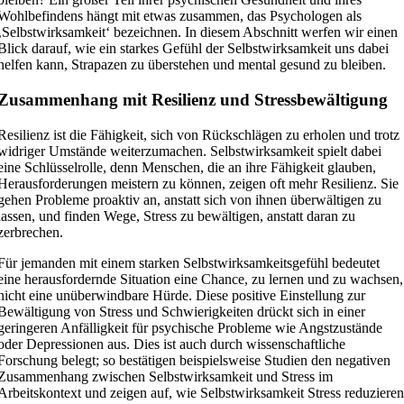
Wohlbefindens hängt mit etwas zusammen, das Psychologen als
‚Selbstwirksamkeit‘ bezeichnen. In diesem Abschnitt werfen wir einen
Blick darauf, wie ein starkes Gefühl der Selbstwirksamkeit uns dabei
helfen kann, Strapazen zu überstehen und mental gesund zu bleiben.
Zusammenhang mit Resilienz und Stressbewältigung
Resilienz ist die Fähigkeit, sich von Rückschlägen zu erholen und trotz
widriger Umstände weiterzumachen. Selbstwirksamkeit spielt dabei
eine Schlüsselrolle, denn Menschen, die an ihre Fähigkeit glauben,
Herausforderungen meistern zu können, zeigen oft mehr Resilienz. Sie
gehen Probleme proaktiv an, anstatt sich von ihnen überwältigen zu
lassen, und finden Wege, Stress zu bewältigen, anstatt daran zu
zerbrechen.
Für jemanden mit einem starken Selbstwirksamkeitsgefühl bedeutet
eine herausfordernde Situation eine Chance, zu lernen und zu wachsen,
nicht eine unüberwindbare Hürde. Diese positive Einstellung zur
Bewältigung von Stress und Schwierigkeiten drückt sich in einer
geringeren Anfälligkeit für psychische Probleme wie Angstzustände
oder Depressionen aus. Dies ist auch durch wissenschaftliche
Forschung belegt; so bestätigen beispielsweise Studien den negativen
Zusammenhang zwischen Selbstwirksamkeit und Stress im
Arbeitskontext und zeigen auf, wie Selbstwirksamkeit Stress reduziere