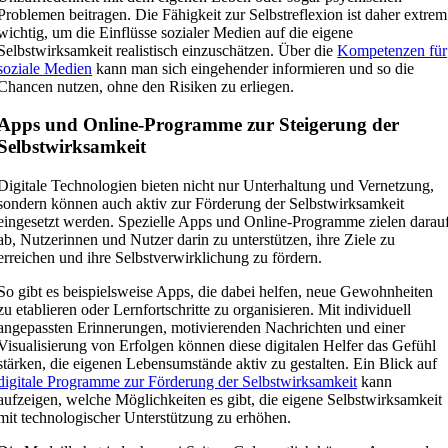
Problemen beitragen. Die Fähigkeit zur Selbstreflexion ist daher extrem
wichtig, um die Einflüsse sozialer Medien auf die eigene
Selbstwirksamkeit realistisch einzuschätzen. Über die
Kompetenzen für
soziale Medien
kann man sich eingehender informieren und so die
Chancen nutzen, ohne den Risiken zu erliegen.
Apps und Online-Programme zur Steigerung der
Selbstwirksamkeit
Digitale Technologien bieten nicht nur Unterhaltung und Vernetzung,
sondern können auch aktiv zur Förderung der Selbstwirksamkeit
eingesetzt werden. Spezielle Apps und Online-Programme zielen darau
ab, Nutzerinnen und Nutzer darin zu unterstützen, ihre Ziele zu
erreichen und ihre Selbstverwirklichung zu fördern.
So gibt es beispielsweise Apps, die dabei helfen, neue Gewohnheiten
zu etablieren oder Lernfortschritte zu organisieren. Mit individuell
angepassten Erinnerungen, motivierenden Nachrichten und einer
Visualisierung von Erfolgen können diese digitalen Helfer das Gefühl
stärken, die eigenen Lebensumstände aktiv zu gestalten. Ein Blick auf
digitale Programme zur Förderung der Selbstwirksamkeit
kann
aufzeigen, welche Möglichkeiten es gibt, die eigene Selbstwirksamkeit
mit technologischer Unterstützung zu erhöhen.