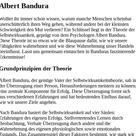
Albert Bandura
Wolltet ihr immer schon wissen, warum manche Menschen scheinbar
unerschütterlich ihren Weg gehen, während andere bei der kleinsten
Schwierigkeit den Mut verlieren? Ein Schlüssel liegt in der Theorie der
Selbstwirksamkeit, geprägt von dem Psychologen Albert Bandura.
Diese Theorie ist so etwas wie die Blaupause dafür, wie wir unsere
Fähigkeiten wahrnehmen und wie diese Wahrnehmung unser Handeln
beeinflusst. Lasst uns gemeinsam eintauchen in Banduras faszinierende
Erkenntnisse!
Grundprinzipien der Theorie
Albert Bandura, der geistige Vater der Selbstwirksamkeitstheorie, sah i
der Überzeugung einer Person, Herausforderungen meistern zu können
eine zentrale Komponente für Erfolg. Diese Überzeugung formt sich
aus verschiedenen Erfahrungen und hat bedeutenden Einfluss darauf,
wie wir unsere Ziele angehen.
Nach Bandura basiert die Selbstwirksamkeit auf vier Säulen:
Erfahrungen des eigenen Erfolgs, Stellvertretendes Lernen durch
Beobachtung, Verbale Überzeugung durch andere und die
Wahrnehmung des eigenen physiologischen sowie emotionalen
Zustands. Das Zusammenspiel dieser Faktoren bestimmt, wie stark wir