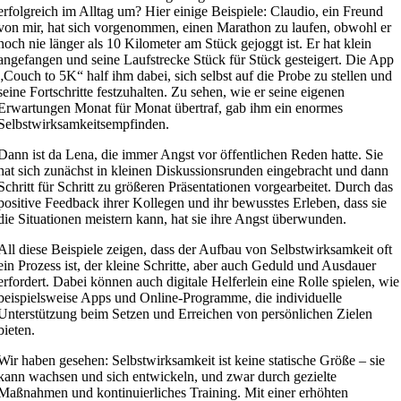
erfolgreich im Alltag um? Hier einige Beispiele: Claudio, ein Freund
von mir, hat sich vorgenommen, einen Marathon zu laufen, obwohl er
noch nie länger als 10 Kilometer am Stück gejoggt ist. Er hat klein
angefangen und seine Laufstrecke Stück für Stück gesteigert. Die App
„Couch to 5K“ half ihm dabei, sich selbst auf die Probe zu stellen und
seine Fortschritte festzuhalten. Zu sehen, wie er seine eigenen
Erwartungen Monat für Monat übertraf, gab ihm ein enormes
Selbstwirksamkeitsempfinden.
Dann ist da Lena, die immer Angst vor öffentlichen Reden hatte. Sie
hat sich zunächst in kleinen Diskussionsrunden eingebracht und dann
Schritt für Schritt zu größeren Präsentationen vorgearbeitet. Durch das
positive Feedback ihrer Kollegen und ihr bewusstes Erleben, dass sie
die Situationen meistern kann, hat sie ihre Angst überwunden.
All diese Beispiele zeigen, dass der Aufbau von Selbstwirksamkeit oft
ein Prozess ist, der kleine Schritte, aber auch Geduld und Ausdauer
erfordert. Dabei können auch digitale Helferlein eine Rolle spielen, wie
beispielsweise Apps und Online-Programme, die individuelle
Unterstützung beim Setzen und Erreichen von persönlichen Zielen
bieten.
Wir haben gesehen: Selbstwirksamkeit ist keine statische Größe – sie
kann wachsen und sich entwickeln, und zwar durch gezielte
Maßnahmen und kontinuierliches Training. Mit einer erhöhten