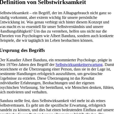
Definition von Selbstwirksamkeit
Selbstwirksamkeit – ein Begriff, der im Alltagsgebrauch nicht ganz so
häufig vorkommt, aber extrem wichtig für unsere persönliche
Entwicklung ist. Was genau verbirgt sich hinter diesem Konzept und
was macht es so essentiell für unser Selbstverständnis und unsere
Handlungsfähigkeit? Um das zu verstehen, helfen uns nicht nur die
Theorien von Psychologen wie Albert Bandura, sondern auch konkrete
Beispiele, die wir tagtäglich im Leben beobachten können.
Ursprung des Begriffs
Der Kanadier Albert Bandura, ein renommierter Psychologe, prägte in
den 1970er-Jahren den Begriff der
Selbstwirksamkeitserwartung
. Dami
bezeichnete er die Überzeugung einer Person, dass sie in der Lage ist,
bestimmte Handlungen erfolgreich auszuführen, um gewünschte
Ergebnisse zu erzielen. Diese Überzeugung ist das Resultat
individueller Erfahrungen, Beobachtungen und der eigenen
psychischen Verfassung. Sie beeinflusst, wie Menschen denken, fühlen
sich motivieren und verhalten.
Bandura stellte fest, dass Selbstwirksamkeit viel mehr ist als reines
Selbstvertrauen. Es geht um die spezifische Erwartung, erfolgreich
handeln zu können, und dies hat einen bedeutenden Einfluss auf unsere