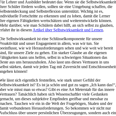
Für Lehrer und Ausbilder bedeutet das: Wenn sie die Selbstwirksamkei
ihrer Schüler fördern wollen, sollten sie eine Umgebung schaffen, die
Selbstentdeckung und Selbstreflexion unterstützt. Wichtig ist es,
individuelle Fortschritte zu erkennen und zu loben, damit die Lerner
ihre eigenen Fähigkeiten wertschätzen und weiterentwickeln können.
Mehr darüber, wie man Schülern dabei hilft, an sich selbst zu glauben,
erfahrt ihr in diesem
Artikel über Selbstwirksamkeit und Lernen
.
Die Selbstwirksamkeit ist eine Schlüsselkomponente für unsere
Proaktivität und unser Engagement in allem, was wir tun. Sie
beeinflusst, wie wir Herausforderungen sehen und wie weit wir bereit
sind, für unsere Ziele zu gehen. Ein starker Glaube an die eigenen
Fähigkeiten kann uns helfen, selbst in schwierigen Situationen das
Beste aus uns herauszuholen. Also lasst uns dieses Vertrauen in uns
selbst stärken, damit wir jeden Tag mit Zuversicht und Entschlossenheit
angehen können!
Wie lässt sich eigentlich feststellen, wie stark unser Gefühl der
Selbstwirksamkeit ist? Es ist ja schön und gut zu sagen „Ich kann das!“
aber wie misst man so etwas? Gibt es eine Art Meterstab für das innere
Vertrauen? Tatsächlich haben sich Wissenschaftler viele Gedanken
gemacht, um dieses subjektive Empfinden greifbar und messbar zu
machen. Tauchen wir ein in die Welt der Fragebögen, Skalen und der
damit verbundenen Herausforderungen. So bekommen wir nicht nur
Aufschluss über unsere persönlichen Überzeugungen, sondern auch ei