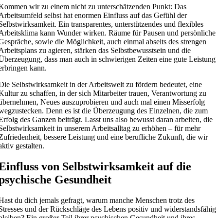
Kommen wir zu einem nicht zu unterschätzenden Punkt: Das
Arbeitsumfeld selbst hat enormen Einfluss auf das Gefühl der
Selbstwirksamkeit. Ein transparentes, unterstützendes und flexibles
Arbeitsklima kann Wunder wirken. Räume für Pausen und persönliche
Gespräche, sowie die Möglichkeit, auch einmal abseits des strengen
Arbeitsplans zu agieren, stärken das Selbstbewusstsein und die
Überzeugung, dass man auch in schwierigen Zeiten eine gute Leistung
erbringen kann.
Die Selbstwirksamkeit in der Arbeitswelt zu fördern bedeutet, eine
Kultur zu schaffen, in der sich Mitarbeiter trauen, Verantwortung zu
übernehmen, Neues auszuprobieren und auch mal einen Misserfolg
wegzustecken. Denn es ist die Überzeugung des Einzelnen, die zum
Erfolg des Ganzen beiträgt. Lasst uns also bewusst daran arbeiten, die
Selbstwirksamkeit in unserem Arbeitsalltag zu erhöhen – für mehr
Zufriedenheit, bessere Leistung und eine berufliche Zukunft, die wir
aktiv gestalten.
Einfluss von Selbstwirksamkeit auf die
psychische Gesundheit
Hast du dich jemals gefragt, warum manche Menschen trotz des
Stresses und der Rückschläge des Lebens positiv und widerstandsfähig
bleiben? Ein großer Teil ihrer psychischen Gesundheit und ihres