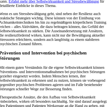
kann.
Erfahrt mehr über Selbstwirksamkeit und Stressbewältigung
für
detaillierte Einblicke in dieses Thema.
Wenn es um Stressbewältigung geht, sind neben der Resilienz auch
praktische Strategien wichtig. Diese können von der Einübung von
Achtsamkeitstechniken bis hin zu regelmäßigem körperlichem Training
reichen – alles Aktivitäten, die dazu beitragen können, das Gefühl der
Selbstwirksamkeit zu stärken. Die Auseinandersetzung mit Ansätzen,
die resilienzfördernd wirken, kann nicht nur die Bewältigung aktueller
Stressoren erleichtern, sondern auch langfristig zu einem stabileren
psychischen Zustand führen.
Prävention und Intervention bei psychischen
Störungen
Mit einem guten Verständnis für die eigene Selbstwirksamkeit können
Präventions- und Interventionsmaßnahmen bei psychischen Störungen
gezielter eingesetzt werden. Indem Menschen lernen, ihre
Selbstwirksamkeit zu erkennen und zu nutzen, können sie vorbeugend
gegenüber psychischen Problemen agieren und im Falle bestehender
Störungen schneller Wege zur Besserung finden.
Therapeutische Ansätze, die den Aufbau von Selbstwirksamkeit
einbeziehen, wirken oft besonders nachhaltig. Sie sind darauf ausgelegt
den Patientinnen und Patienten Werkzeuge an die Hand zu geben, mit