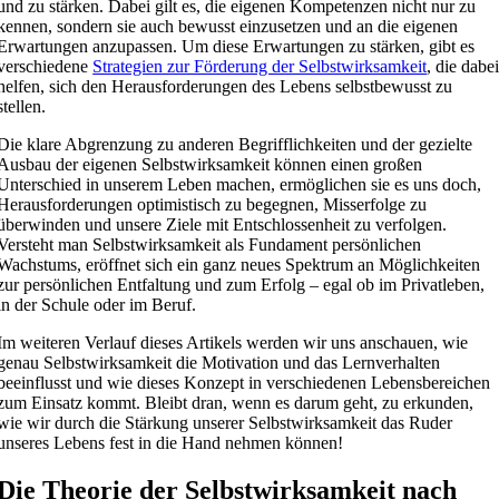
und zu stärken. Dabei gilt es, die eigenen Kompetenzen nicht nur zu
kennen, sondern sie auch bewusst einzusetzen und an die eigenen
Erwartungen anzupassen. Um diese Erwartungen zu stärken, gibt es
verschiedene
Strategien zur Förderung der Selbstwirksamkeit
, die dabe
helfen, sich den Herausforderungen des Lebens selbstbewusst zu
stellen.
Die klare Abgrenzung zu anderen Begrifflichkeiten und der gezielte
Ausbau der eigenen Selbstwirksamkeit können einen großen
Unterschied in unserem Leben machen, ermöglichen sie es uns doch,
Herausforderungen optimistisch zu begegnen, Misserfolge zu
überwinden und unsere Ziele mit Entschlossenheit zu verfolgen.
Versteht man Selbstwirksamkeit als Fundament persönlichen
Wachstums, eröffnet sich ein ganz neues Spektrum an Möglichkeiten
zur persönlichen Entfaltung und zum Erfolg – egal ob im Privatleben,
in der Schule oder im Beruf.
Im weiteren Verlauf dieses Artikels werden wir uns anschauen, wie
genau Selbstwirksamkeit die Motivation und das Lernverhalten
beeinflusst und wie dieses Konzept in verschiedenen Lebensbereichen
zum Einsatz kommt. Bleibt dran, wenn es darum geht, zu erkunden,
wie wir durch die Stärkung unserer Selbstwirksamkeit das Ruder
unseres Lebens fest in die Hand nehmen können!
Die Theorie der Selbstwirksamkeit nach