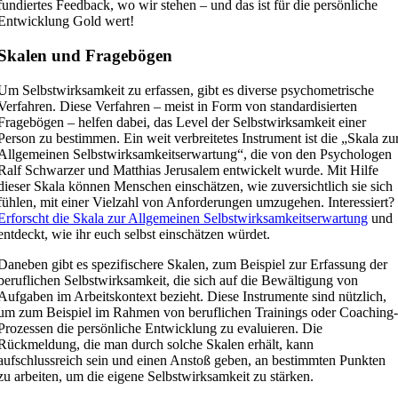
fundiertes Feedback, wo wir stehen – und das ist für die persönliche
Entwicklung Gold wert!
Skalen und Fragebögen
Um Selbstwirksamkeit zu erfassen, gibt es diverse psychometrische
Verfahren. Diese Verfahren – meist in Form von standardisierten
Fragebögen – helfen dabei, das Level der Selbstwirksamkeit einer
Person zu bestimmen. Ein weit verbreitetes Instrument ist die „Skala zu
Allgemeinen Selbstwirksamkeitserwartung“, die von den Psychologen
Ralf Schwarzer und Matthias Jerusalem entwickelt wurde. Mit Hilfe
dieser Skala können Menschen einschätzen, wie zuversichtlich sie sich
fühlen, mit einer Vielzahl von Anforderungen umzugehen. Interessiert?
Erforscht die Skala zur Allgemeinen Selbstwirksamkeitserwartung
und
entdeckt, wie ihr euch selbst einschätzen würdet.
Daneben gibt es spezifischere Skalen, zum Beispiel zur Erfassung der
beruflichen Selbstwirksamkeit, die sich auf die Bewältigung von
Aufgaben im Arbeitskontext bezieht. Diese Instrumente sind nützlich,
um zum Beispiel im Rahmen von beruflichen Trainings oder Coaching
Prozessen die persönliche Entwicklung zu evaluieren. Die
Rückmeldung, die man durch solche Skalen erhält, kann
aufschlussreich sein und einen Anstoß geben, an bestimmten Punkten
zu arbeiten, um die eigene Selbstwirksamkeit zu stärken.