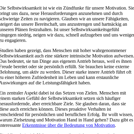
Die Selbstwirksamkeit ist wie ein Zündfunke für unsere Motivation. Si
bringt uns dazu, neue Herausforderungen anzunehmen und durch
schwierige Zeiten zu navigieren. Glauben wir an unsere Fähigkeiten,
steigert das unsere Bereitschaft, uns anzustrengen und hartnäckig an
unseren Plänen festzuhalten. Ist unser Selbstwirksamkeitsgefühl
hingegen niedrig, neigen wir dazu, schnell aufzugeben und uns wenige
zu engagieren.
Studien haben gezeigt, dass Menschen mit hoher wahrgenommener
Selbstwirksamkeit auch eine stärkere intrinsische Motivation aufweisen
Das bedeutet, sie tun Dinge aus eigenem Antrieb heraus, weil es ihnen
Freude bereitet oder sie persönlich erfüllt. Sie brauchen keine externe
Belohnung, um aktiv zu werden. Dieser starke innere Antrieb führt oft
zu einer höheren Zufriedenheit im Leben und kann erstaunliche
Auswirkungen auf die Leistungsfähigkeit haben.
Ein zentraler Aspekt dabei ist das Setzen von Zielen. Menschen mit
einem starken Gefühl der Selbstwirksamkeit setzen sich häufiger
herausfordernde, aber erreichbare Ziele. Sie glauben daran, dass sie
diese auch erreichen können. Dieses proaktive Verhalten ist
entscheidend für persönlichen und beruflichen Erfolg. Ihr wollt wissen,
warum Zielsetzung und Motivation Hand in Hand gehen? Dazu gibt es
interessante
Erkenntnisse über die Bedeutung von Motivation
.