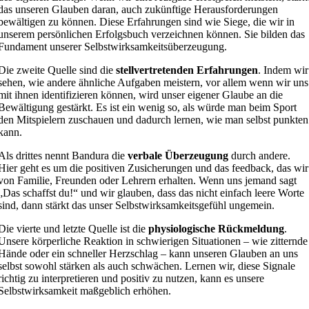
das unseren Glauben daran, auch zukünftige Herausforderungen
bewältigen zu können. Diese Erfahrungen sind wie Siege, die wir in
unserem persönlichen Erfolgsbuch verzeichnen können. Sie bilden das
Fundament unserer Selbstwirksamkeitsüberzeugung.
Die zweite Quelle sind die
stellvertretenden Erfahrungen
. Indem wir
sehen, wie andere ähnliche Aufgaben meistern, vor allem wenn wir uns
mit ihnen identifizieren können, wird unser eigener Glaube an die
Bewältigung gestärkt. Es ist ein wenig so, als würde man beim Sport
den Mitspielern zuschauen und dadurch lernen, wie man selbst punkten
kann.
Als drittes nennt Bandura die
verbale Überzeugung
durch andere.
Hier geht es um die positiven Zusicherungen und das feedback, das wir
von Familie, Freunden oder Lehrern erhalten. Wenn uns jemand sagt
„Das schaffst du!“ und wir glauben, dass das nicht einfach leere Worte
sind, dann stärkt das unser Selbstwirksamkeitsgefühl ungemein.
Die vierte und letzte Quelle ist die
physiologische Rückmeldung
.
Unsere körperliche Reaktion in schwierigen Situationen – wie zitternde
Hände oder ein schneller Herzschlag – kann unseren Glauben an uns
selbst sowohl stärken als auch schwächen. Lernen wir, diese Signale
richtig zu interpretieren und positiv zu nutzen, kann es unsere
Selbstwirksamkeit maßgeblich erhöhen.