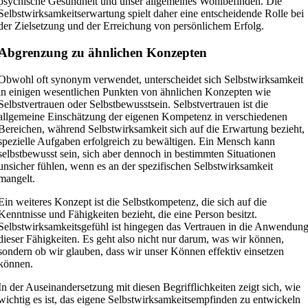
psychische Gesundheit und unser allgemeines Wohlbefinden. Die
Selbstwirksamkeitserwartung spielt daher eine entscheidende Rolle bei
der Zielsetzung und der Erreichung von persönlichem Erfolg.
Abgrenzung zu ähnlichen Konzepten
Obwohl oft synonym verwendet, unterscheidet sich Selbstwirksamkeit
in einigen wesentlichen Punkten von ähnlichen Konzepten wie
Selbstvertrauen oder Selbstbewusstsein. Selbstvertrauen ist die
allgemeine Einschätzung der eigenen Kompetenz in verschiedenen
Bereichen, während Selbstwirksamkeit sich auf die Erwartung bezieht,
spezielle Aufgaben erfolgreich zu bewältigen. Ein Mensch kann
selbstbewusst sein, sich aber dennoch in bestimmten Situationen
unsicher fühlen, wenn es an der spezifischen Selbstwirksamkeit
mangelt.
Ein weiteres Konzept ist die Selbstkompetenz, die sich auf die
Kenntnisse und Fähigkeiten bezieht, die eine Person besitzt.
Selbstwirksamkeitsgefühl ist hingegen das Vertrauen in die Anwendun
dieser Fähigkeiten. Es geht also nicht nur darum, was wir können,
sondern ob wir glauben, dass wir unser Können effektiv einsetzen
können.
In der Auseinandersetzung mit diesen Begrifflichkeiten zeigt sich, wie
wichtig es ist, das eigene Selbstwirksamkeitsempfinden zu entwickeln