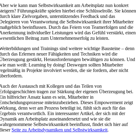
Aber wie kann man Selbstwirksamkeit am Arbeitsplatz nun konkret
steigern? Führungskräfte spielen hierbei eine Schlüsselrolle. Sie könne
durch klare Zielvorgaben, unterstützendes Feedback und das
Delegieren von Verantwortung die Selbstwirksamkeit ihrer Mitarbeiter
maßgeblich beeinflussen. Durch das Feiern von Teamerfolgen und die
Anerkennung individueller Leistungen wird das Gefühl verstärkt, einen
wesentlichen Beitrag zum Unternehmenserfolg zu leisten.
Weiterbildungen und Trainings sind weitere wichtige Bausteine – denn
durch das Erlernen neuer Fähigkeiten und Techniken wird die
Überzeugung gestärkt, Herausforderungen bewältigen zu können. Und
wie man weiß: Learning by doing! Deswegen sollten Mitarbeiter
regelmäßig in Projekte involviert werden, die sie fordern, aber nicht
überfordern.
Auch der Austausch mit Kollegen und das Teilen von
Erfolgsgeschichten tragen zur Stärkung der eigenen Überzeugung bei.
Ein hilfreicher Ansatz kann es sein, Mitarbeiter in
Entscheidungsprozesse miteinzubeziehen. Dieses Empowerment zeigt
Wirkung, denn wer am Prozess beteiligt ist, fühlt sich auch für das
Ergebnis verantwortlich. Ein interessanter Artikel, der sich mit der
Dynamik am Arbeitsplatz auseinandersetzt und wie sie die
wahrgenommene Selbstwirksamkeit beeinflusst, findet sich hier auf
dieser
Seite zu Arbeitsdynamiken und Selbstwirksamkeit
.