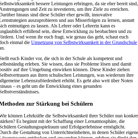
Selbstwirksamkeit bessere Leistungen erbringen, da sie eher bereit sind
Anstrengungen und Zeit zu investieren, um ihre Ziele zu erreichen.
Darüber hinaus sind diese Schüler eher gewillt, innovative
Lernstrategien auszuprobieren und aus Misserfolgen zu lernen, anstatt
sich entmutigen zu lassen. Als Lehrer oder Lehrerin kann es
unglaublich erfüllend sein, diese Entwicklung zu beobachten und zu
fördern. Und wenn ihr euch fragt, wie genau das geht, schaut euch
doch einmal die
Umsetzung von Selbstwirksamkeit in der Grundschule
an.
Stellt euch Kinder vor, die sich in der Schule als kompetent und
selbstständig erleben. Sie wissen, dass sie Probleme lösen und damit
positiv auf ihre Umgebung einwirken können. Diese Kinder ziehen
Selbstvertrauen aus ihren schulischen Leistungen, was wiederum ihre
allgemeine Lebenszufriedenheit erhöht. Es geht also weit über Noten
hinaus – es geht um die Entwicklung eines gesunden
Selbstverständnisses.
Methoden zur Stärkung bei Schülern
Wie können Lehrkräfte die Selbstwirksamkeit ihrer Schüler nun konkre
stärken? Es beginnt mit der Schaffung einer Lernatmosphäre, die
Schülern Gestaltungsspielraum und Erfolgserlebnisse ermöglicht.
Durch die Gestaltung von Unterrichtseinheiten, in denen Schüler eigen
Lösungswege entdecken und anwenden können, erleben sie direkt den