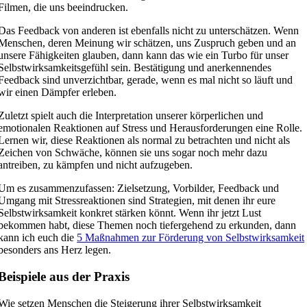
Filmen, die uns beeindrucken.
Das Feedback von anderen ist ebenfalls nicht zu unterschätzen. Wenn
Menschen, deren Meinung wir schätzen, uns Zuspruch geben und an
unsere Fähigkeiten glauben, dann kann das wie ein Turbo für unser
Selbstwirksamkeitsgefühl sein. Bestätigung und anerkennendes
Feedback sind unverzichtbar, gerade, wenn es mal nicht so läuft und
wir einen Dämpfer erleben.
Zuletzt spielt auch die Interpretation unserer körperlichen und
emotionalen Reaktionen auf Stress und Herausforderungen eine Rolle.
Lernen wir, diese Reaktionen als normal zu betrachten und nicht als
Zeichen von Schwäche, können sie uns sogar noch mehr dazu
antreiben, zu kämpfen und nicht aufzugeben.
Um es zusammenzufassen: Zielsetzung, Vorbilder, Feedback und
Umgang mit Stressreaktionen sind Strategien, mit denen ihr eure
Selbstwirksamkeit konkret stärken könnt. Wenn ihr jetzt Lust
bekommen habt, diese Themen noch tiefergehend zu erkunden, dann
kann ich euch die
5 Maßnahmen zur Förderung von Selbstwirksamkeit
besonders ans Herz legen.
Beispiele aus der Praxis
Wie setzen Menschen die Steigerung ihrer Selbstwirksamkeit