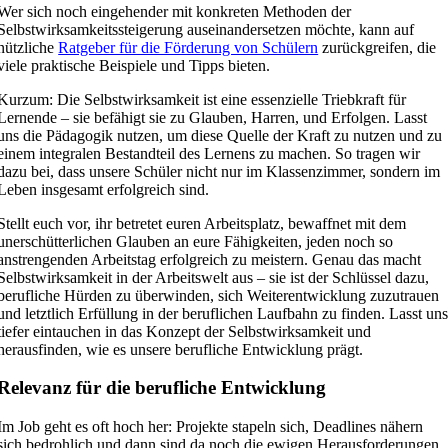
Wer sich noch eingehender mit konkreten Methoden der
Selbstwirksamkeitssteigerung auseinandersetzen möchte, kann auf
nützliche
Ratgeber für die Förderung von Schülern
zurückgreifen, die
viele praktische Beispiele und Tipps bieten.
Kurzum: Die Selbstwirksamkeit ist eine essenzielle Triebkraft für
Lernende – sie befähigt sie zu Glauben, Harren, und Erfolgen. Lasst
uns die Pädagogik nutzen, um diese Quelle der Kraft zu nutzen und zu
einem integralen Bestandteil des Lernens zu machen. So tragen wir
dazu bei, dass unsere Schüler nicht nur im Klassenzimmer, sondern im
Leben insgesamt erfolgreich sind.
Stellt euch vor, ihr betretet euren Arbeitsplatz, bewaffnet mit dem
unerschütterlichen Glauben an eure Fähigkeiten, jeden noch so
anstrengenden Arbeitstag erfolgreich zu meistern. Genau das macht
Selbstwirksamkeit in der Arbeitswelt aus – sie ist der Schlüssel dazu,
berufliche Hürden zu überwinden, sich Weiterentwicklung zuzutrauen
und letztlich Erfüllung in der beruflichen Laufbahn zu finden. Lasst un
tiefer eintauchen in das Konzept der Selbstwirksamkeit und
herausfinden, wie es unsere berufliche Entwicklung prägt.
Relevanz für die berufliche Entwicklung
Im Job geht es oft hoch her: Projekte stapeln sich, Deadlines nähern
sich bedrohlich und dann sind da noch die ewigen Herausforderungen