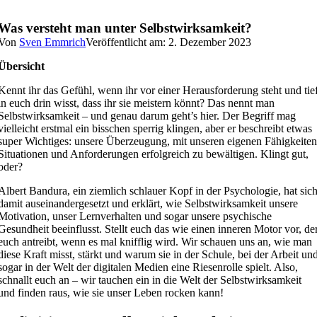
Was versteht man unter Selbstwirksamkeit?
Von
Sven Emmrich
Veröffentlicht am: 2. Dezember 2023
Übersicht
Kennt ihr das Gefühl, wenn ihr vor einer Herausforderung steht und tie
in euch drin wisst, dass ihr sie meistern könnt? Das nennt man
Selbstwirksamkeit – und genau darum geht’s hier. Der Begriff mag
vielleicht erstmal ein bisschen sperrig klingen, aber er beschreibt etwas
super Wichtiges: unsere Überzeugung, mit unseren eigenen Fähigkeite
Situationen und Anforderungen erfolgreich zu bewältigen. Klingt gut,
oder?
Albert Bandura, ein ziemlich schlauer Kopf in der Psychologie, hat sic
damit auseinandergesetzt und erklärt, wie Selbstwirksamkeit unsere
Motivation, unser Lernverhalten und sogar unsere psychische
Gesundheit beeinflusst. Stellt euch das wie einen inneren Motor vor, de
euch antreibt, wenn es mal knifflig wird. Wir schauen uns an, wie man
diese Kraft misst, stärkt und warum sie in der Schule, bei der Arbeit un
sogar in der Welt der digitalen Medien eine Riesenrolle spielt. Also,
schnallt euch an – wir tauchen ein in die Welt der Selbstwirksamkeit
und finden raus, wie sie unser Leben rocken kann!