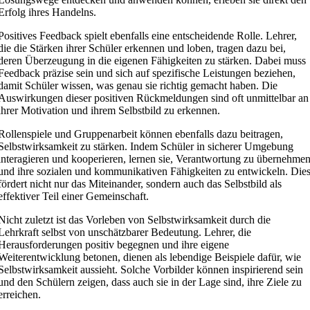
Erfolg ihres Handelns.
Positives Feedback spielt ebenfalls eine entscheidende Rolle. Lehrer,
die die Stärken ihrer Schüler erkennen und loben, tragen dazu bei,
deren Überzeugung in die eigenen Fähigkeiten zu stärken. Dabei muss
Feedback präzise sein und sich auf spezifische Leistungen beziehen,
damit Schüler wissen, was genau sie richtig gemacht haben. Die
Auswirkungen dieser positiven Rückmeldungen sind oft unmittelbar an
ihrer Motivation und ihrem Selbstbild zu erkennen.
Rollenspiele und Gruppenarbeit können ebenfalls dazu beitragen,
Selbstwirksamkeit zu stärken. Indem Schüler in sicherer Umgebung
interagieren und kooperieren, lernen sie, Verantwortung zu übernehme
und ihre sozialen und kommunikativen Fähigkeiten zu entwickeln. Die
fördert nicht nur das Miteinander, sondern auch das Selbstbild als
effektiver Teil einer Gemeinschaft.
Nicht zuletzt ist das Vorleben von Selbstwirksamkeit durch die
Lehrkraft selbst von unschätzbarer Bedeutung. Lehrer, die
Herausforderungen positiv begegnen und ihre eigene
Weiterentwicklung betonen, dienen als lebendige Beispiele dafür, wie
Selbstwirksamkeit aussieht. Solche Vorbilder können inspirierend sein
und den Schülern zeigen, dass auch sie in der Lage sind, ihre Ziele zu
erreichen.