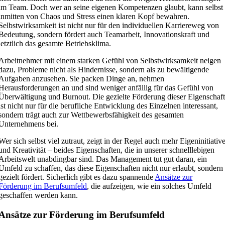
im Team. Doch wer an seine eigenen Kompetenzen glaubt, kann selbst
inmitten von Chaos und Stress einen klaren Kopf bewahren.
Selbstwirksamkeit ist nicht nur für den individuellen Karriereweg von
Bedeutung, sondern fördert auch Teamarbeit, Innovationskraft und
letztlich das gesamte Betriebsklima.
Arbeitnehmer mit einem starken Gefühl von Selbstwirksamkeit neigen
dazu, Probleme nicht als Hindernisse, sondern als zu bewältigende
Aufgaben anzusehen. Sie packen Dinge an, nehmen
Herausforderungen an und sind weniger anfällig für das Gefühl von
Überwältigung und Burnout. Die gezielte Förderung dieser Eigenschaf
ist nicht nur für die berufliche Entwicklung des Einzelnen interessant,
sondern trägt auch zur Wettbewerbsfähigkeit des gesamten
Unternehmens bei.
Wer sich selbst viel zutraut, zeigt in der Regel auch mehr Eigeninitiativ
und Kreativität – beides Eigenschaften, die in unserer schnelllebigen
Arbeitswelt unabdingbar sind. Das Management tut gut daran, ein
Umfeld zu schaffen, das diese Eigenschaften nicht nur erlaubt, sondern
gezielt fördert. Sicherlich gibt es dazu spannende
Ansätze zur
Förderung im Berufsumfeld
, die aufzeigen, wie ein solches Umfeld
geschaffen werden kann.
Ansätze zur Förderung im Berufsumfeld