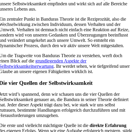
unsere Selbstwirksamkeit empfinden und wirkt sich auf alle Bereiche
unseres Lebens aus.
Ein zentraler Punkt in Banduras Theorie ist die Reziprozität, also die
Wechselwirkung zwischen Individuum, dessen Verhalten und der
Umwelt. Verhalten ist demnach nicht einfach eine Reaktion auf Reize,
sondern wird von unseren Gedanken und Überzeugungen beeinflusst
und verändert umgekehrt auch unsere Umwelt. So entsteht ein
dynamischer Prozess, durch den wir aktiv unsere Welt mitgestalten.
Um die Tragweite von Banduras Theorie zu verstehen, werft doch
einen Blick auf die
grundlegenden Aspekte der
Selbstwirksamkeitserwartung
. Ihr werdet sehen, wie tiefgreifend unser
Glaube an unsere eigenen Fähigkeiten wirklich ist.
Die vier Quellen der Selbstwirksamkeit
Jetzt wird’s spannend, denn wir schauen uns die vier Quellen der
Selbstwirksamkeit genauer an, die Bandura in seiner Theorie definiert
hat. Jeder dieser Aspekt trägt dazu bei, wie stark wir uns selbst
zutrauen, bestimmte Handlungen erfolgreich durchzuführen und mit
Herausforderungen umzugehen.
Die erste und vielleicht mächtigste Quelle ist die
direkte Erfahrung
des eigenen Erfolgs. Wenn wir eine Aufgabe erfolgreich meistern, stärk