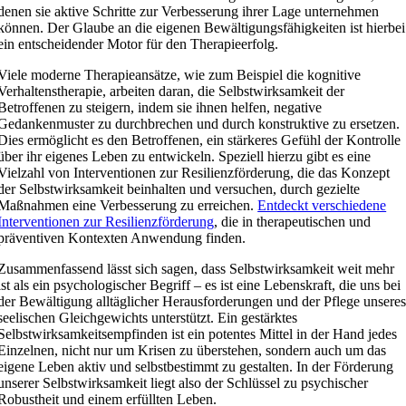
denen sie aktive Schritte zur Verbesserung ihrer Lage unternehmen
können. Der Glaube an die eigenen Bewältigungsfähigkeiten ist hierbei
ein entscheidender Motor für den Therapieerfolg.
Viele moderne Therapieansätze, wie zum Beispiel die kognitive
Verhaltenstherapie, arbeiten daran, die Selbstwirksamkeit der
Betroffenen zu steigern, indem sie ihnen helfen, negative
Gedankenmuster zu durchbrechen und durch konstruktive zu ersetzen.
Dies ermöglicht es den Betroffenen, ein stärkeres Gefühl der Kontrolle
über ihr eigenes Leben zu entwickeln. Speziell hierzu gibt es eine
Vielzahl von Interventionen zur Resilienzförderung, die das Konzept
der Selbstwirksamkeit beinhalten und versuchen, durch gezielte
Maßnahmen eine Verbesserung zu erreichen.
Entdeckt verschiedene
Interventionen zur Resilienzförderung
, die in therapeutischen und
präventiven Kontexten Anwendung finden.
Zusammenfassend lässt sich sagen, dass Selbstwirksamkeit weit mehr
ist als ein psychologischer Begriff – es ist eine Lebenskraft, die uns bei
der Bewältigung alltäglicher Herausforderungen und der Pflege unsere
seelischen Gleichgewichts unterstützt. Ein gestärktes
Selbstwirksamkeitsempfinden ist ein potentes Mittel in der Hand jedes
Einzelnen, nicht nur um Krisen zu überstehen, sondern auch um das
eigene Leben aktiv und selbstbestimmt zu gestalten. In der Förderung
unserer Selbstwirksamkeit liegt also der Schlüssel zu psychischer
Robustheit und einem erfüllten Leben.