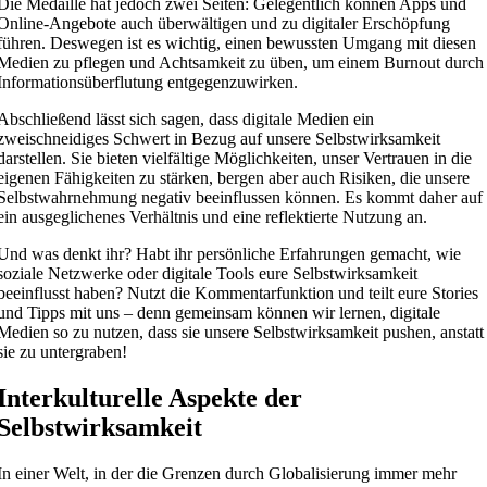
Die Medaille hat jedoch zwei Seiten: Gelegentlich können Apps und
Online-Angebote auch überwältigen und zu digitaler Erschöpfung
führen. Deswegen ist es wichtig, einen bewussten Umgang mit diesen
Medien zu pflegen und Achtsamkeit zu üben, um einem Burnout durch
Informationsüberflutung entgegenzuwirken.
Abschließend lässt sich sagen, dass digitale Medien ein
zweischneidiges Schwert in Bezug auf unsere Selbstwirksamkeit
darstellen. Sie bieten vielfältige Möglichkeiten, unser Vertrauen in die
eigenen Fähigkeiten zu stärken, bergen aber auch Risiken, die unsere
Selbstwahrnehmung negativ beeinflussen können. Es kommt daher auf
ein ausgeglichenes Verhältnis und eine reflektierte Nutzung an.
Und was denkt ihr? Habt ihr persönliche Erfahrungen gemacht, wie
soziale Netzwerke oder digitale Tools eure Selbstwirksamkeit
beeinflusst haben? Nutzt die Kommentarfunktion und teilt eure Stories
und Tipps mit uns – denn gemeinsam können wir lernen, digitale
Medien so zu nutzen, dass sie unsere Selbstwirksamkeit pushen, anstatt
sie zu untergraben!
Interkulturelle Aspekte der
Selbstwirksamkeit
In einer Welt, in der die Grenzen durch Globalisierung immer mehr