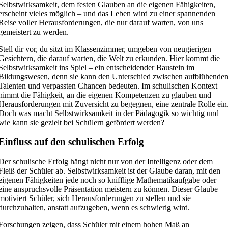
Selbstwirksamkeit, dem festen Glauben an die eigenen Fähigkeiten,
erscheint vieles möglich – und das Leben wird zu einer spannenden
Reise voller Herausforderungen, die nur darauf warten, von uns
gemeistert zu werden.
Stell dir vor, du sitzt im Klassenzimmer, umgeben von neugierigen
Gesichtern, die darauf warten, die Welt zu erkunden. Hier kommt die
Selbstwirksamkeit ins Spiel – ein entscheidender Baustein im
Bildungswesen, denn sie kann den Unterschied zwischen aufblühende
Talenten und verpassten Chancen bedeuten. Im schulischen Kontext
nimmt die Fähigkeit, an die eigenen Kompetenzen zu glauben und
Herausforderungen mit Zuversicht zu begegnen, eine zentrale Rolle ein
Doch was macht Selbstwirksamkeit in der Pädagogik so wichtig und
wie kann sie gezielt bei Schülern gefördert werden?
Einfluss auf den schulischen Erfolg
Der schulische Erfolg hängt nicht nur von der Intelligenz oder dem
Fleiß der Schüler ab. Selbstwirksamkeit ist der Glaube daran, mit den
eigenen Fähigkeiten jede noch so knifflige Mathematikaufgabe oder
eine anspruchsvolle Präsentation meistern zu können. Dieser Glaube
motiviert Schüler, sich Herausforderungen zu stellen und sie
durchzuhalten, anstatt aufzugeben, wenn es schwierig wird.
Forschungen zeigen, dass Schüler mit einem hohen Maß an