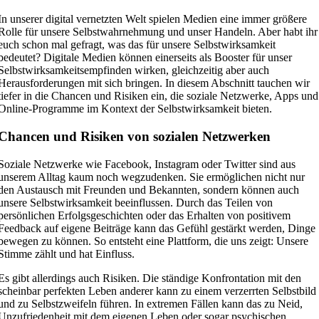
In unserer digital vernetzten Welt spielen Medien eine immer größere
Rolle für unsere Selbstwahrnehmung und unser Handeln. Aber habt ihr
euch schon mal gefragt, was das für unsere Selbstwirksamkeit
bedeutet? Digitale Medien können einerseits als Booster für unser
Selbstwirksamkeitsempfinden wirken, gleichzeitig aber auch
Herausforderungen mit sich bringen. In diesem Abschnitt tauchen wir
tiefer in die Chancen und Risiken ein, die soziale Netzwerke, Apps und
Online-Programme im Kontext der Selbstwirksamkeit bieten.
Chancen und Risiken von sozialen Netzwerken
Soziale Netzwerke wie Facebook, Instagram oder Twitter sind aus
unserem Alltag kaum noch wegzudenken. Sie ermöglichen nicht nur
den Austausch mit Freunden und Bekannten, sondern können auch
unsere Selbstwirksamkeit beeinflussen. Durch das Teilen von
persönlichen Erfolgsgeschichten oder das Erhalten von positivem
Feedback auf eigene Beiträge kann das Gefühl gestärkt werden, Dinge
bewegen zu können. So entsteht eine Plattform, die uns zeigt: Unsere
Stimme zählt und hat Einfluss.
Es gibt allerdings auch Risiken. Die ständige Konfrontation mit den
scheinbar perfekten Leben anderer kann zu einem verzerrten Selbstbild
und zu Selbstzweifeln führen. In extremen Fällen kann das zu Neid,
Unzufriedenheit mit dem eigenen Leben oder sogar psychischen