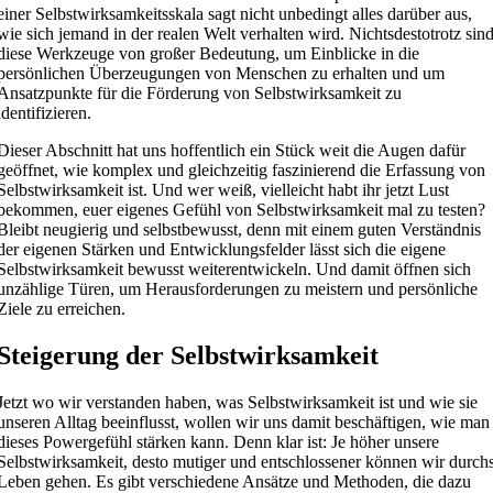
einer Selbstwirksamkeitsskala sagt nicht unbedingt alles darüber aus,
wie sich jemand in der realen Welt verhalten wird. Nichtsdestotrotz sin
diese Werkzeuge von großer Bedeutung, um Einblicke in die
persönlichen Überzeugungen von Menschen zu erhalten und um
Ansatzpunkte für die Förderung von Selbstwirksamkeit zu
identifizieren.
Dieser Abschnitt hat uns hoffentlich ein Stück weit die Augen dafür
geöffnet, wie komplex und gleichzeitig faszinierend die Erfassung von
Selbstwirksamkeit ist. Und wer weiß, vielleicht habt ihr jetzt Lust
bekommen, euer eigenes Gefühl von Selbstwirksamkeit mal zu testen?
Bleibt neugierig und selbstbewusst, denn mit einem guten Verständnis
der eigenen Stärken und Entwicklungsfelder lässt sich die eigene
Selbstwirksamkeit bewusst weiterentwickeln. Und damit öffnen sich
unzählige Türen, um Herausforderungen zu meistern und persönliche
Ziele zu erreichen.
Steigerung der Selbstwirksamkeit
Jetzt wo wir verstanden haben, was Selbstwirksamkeit ist und wie sie
unseren Alltag beeinflusst, wollen wir uns damit beschäftigen, wie man
dieses Powergefühl stärken kann. Denn klar ist: Je höher unsere
Selbstwirksamkeit, desto mutiger und entschlossener können wir durch
Leben gehen. Es gibt verschiedene Ansätze und Methoden, die dazu