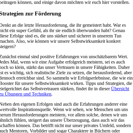
beitragen können, und einige davon möchten wir euch hier vorstellen.
Strategien zur Förderung
Denkt an die letzte Herausforderung, die ihr gemeistert habt. War es
nicht ein super Gefühl, als ihr sie endlich überwunden habt? Genau
diese Erfolge sind es, die uns stärker und sicherer in unserem Tun
machen. Also, wie können wir unsere Selbstwirksamkeit konkret
steigern?
Zunächst einmal sind positive Erfahrungen von unschätzbarem Wert.
Jedes Mal, wenn wir eine Aufgabe erfolgreich meistern, sei es auch
noch so klein, stärkt das unser Vertrauen in unsere Fähigkeiten. Daher
ist es wichtig, sich realistische Ziele zu setzen, die herausfordernd, aber
dennoch erreichbar sind. So sammeln wir Erfolgserlebnisse, die wie ein
Booster für unsere Selbstwirksamkeit wirken. Tipps und Strategien, die
zielgerichtet das Selbstvertrauen stärken, findet ihr in dieser
Übersicht
zu Übungen und Techniken
.
Neben den eigenen Erfolgen sind auch die Erfahrungen anderer eine
wertvolle Inspirationsquelle. Wenn wir sehen, wie Menschen um uns
herum Herausforderungen meistern, vor allem solche, denen wir uns
ähnlich fühlen, steigert das unsere Überzeugung, dass auch wir das
schaffen können. Das betrifft nicht nur unser privates Umfeld, sondern
auch Mentoren, Vorbilder und sogar Charaktere in Büchern oder