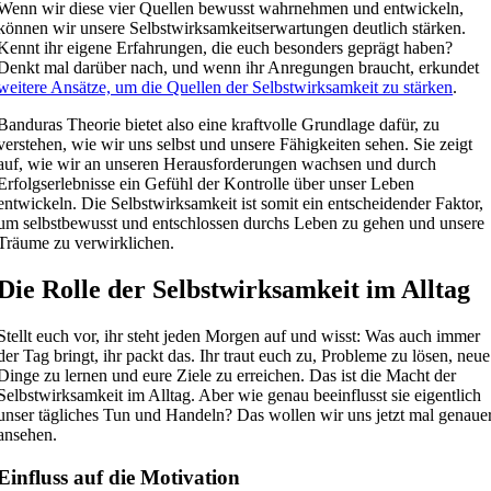
Wenn wir diese vier Quellen bewusst wahrnehmen und entwickeln,
können wir unsere Selbstwirksamkeitserwartungen deutlich stärken.
Kennt ihr eigene Erfahrungen, die euch besonders geprägt haben?
Denkt mal darüber nach, und wenn ihr Anregungen braucht, erkundet
weitere Ansätze, um die Quellen der Selbstwirksamkeit zu stärken
.
Banduras Theorie bietet also eine kraftvolle Grundlage dafür, zu
verstehen, wie wir uns selbst und unsere Fähigkeiten sehen. Sie zeigt
auf, wie wir an unseren Herausforderungen wachsen und durch
Erfolgserlebnisse ein Gefühl der Kontrolle über unser Leben
entwickeln. Die Selbstwirksamkeit ist somit ein entscheidender Faktor,
um selbstbewusst und entschlossen durchs Leben zu gehen und unsere
Träume zu verwirklichen.
Die Rolle der Selbstwirksamkeit im Alltag
Stellt euch vor, ihr steht jeden Morgen auf und wisst: Was auch immer
der Tag bringt, ihr packt das. Ihr traut euch zu, Probleme zu lösen, neue
Dinge zu lernen und eure Ziele zu erreichen. Das ist die Macht der
Selbstwirksamkeit im Alltag. Aber wie genau beeinflusst sie eigentlich
unser tägliches Tun und Handeln? Das wollen wir uns jetzt mal genaue
ansehen.
Einfluss auf die Motivation