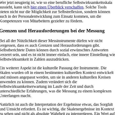
Wer jetzt neugierig ist, wie so eine berufliche Selbstwirksamkeitsskala
aussieht, kann sich
hier einen Überblick verschaffen
. Solche Tools
bieten nicht nur die Möglichkeit zur Selbstreflexion, sondern können
auch in der Personalentwicklung zum Einsatz kommen, um die
Kompetenzen von Mitarbeitern gezielter zu fördern.
Grenzen und Herausforderungen bei der Messung
Bei all der Nützlichkeit dieser Messinstrumente dürfen wir nicht
vergessen, dass es auch Grenzen und Herausforderungen gibt.
Selbstberichtete Daten können durch sozial erwünschtes Antworten
verzerrt sein, und es ist nicht immer einfach, eine innere Einstellung wi
Selbstwirksamkeit in Zahlen auszudrücken.
Ein weiterer Aspekt ist die kulturelle Passung der Instrumente. Die
Skalen wurden oft in einem bestimmten kulturellen Kontext entwickelt
und müssen angepasst werden, um sie in anderen kulturellen Kreisen
anwenden zu können. Zudem verändert sich die
Selbstwirksamkeitserwartung im Laufe der Zeit und durch
unterschiedliche Erfahrungen, was die Messung zu einem komplexen
Unterfangen macht.
Natürlich ist auch die Interpretation der Ergebnisse etwas, das Sorgfalt
und Umsicht erfordert. Es ist wichtig, die Skalenergebnisse im Kontext
zu sehen und nicht als absolute Wahrheit zu interpretieren. Ein Wert auf