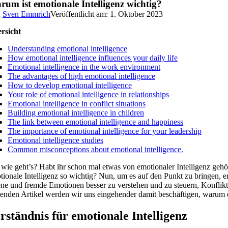
um ist emotionale Intelligenz wichtig?
n
Sven Emmrich
Veröffentlicht am: 1. Oktober 2023
rsicht
Understanding emotional intelligence
How emotional intelligence influences your daily life
Emotional intelligence in the work environment
The advantages of high emotional intelligence
How to develop emotional intelligence
Your role of emotional intelligence in relationships
Emotional intelligence in conflict situations
Building emotional intelligence in children
The link between emotional intelligence and happiness
The importance of emotional intelligence for your leadership
Emotional intelligence studies
Common misconceptions about emotional intelligence.
 wie geht’s? Habt ihr schon mal etwas von emotionaler Intelligenz geh
tionale Intelligenz so wichtig? Nun, um es auf den Punkt zu bringen, emo
ene und fremde Emotionen besser zu verstehen und zu steuern, Konflikt
genden Artikel werden wir uns eingehender damit beschäftigen, warum e
rständnis für emotionale Intelligenz