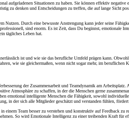
ional aufgeladenen Situationen zu haben. Sie können effektiv negative 
ristig zu denken und Entscheidungen zu treffen, die auf lange Sicht pos
oßem Nutzen. Durch eine bewusste Anstrengung kann jeder seine Fähigkei
professionell, sind enorm. Es ist Zeit, dass Du beginnst, emotionale Int
in tägliches Leben hat.
unerlässlich ist und wie sie das berufliche Umfeld prägen kann. Obwoh
rfahren, wie sie gleichermaßen, wenn nicht sogar mehr, im beruflichen Ko
l zur Verbesserung der Zusammenarbeit und Teamdynamik am Arbeitspla
positive Atmosphäre zu schaffen, in der die Menschen gerne zusammenarb
en emotional intelligente Menschen die Fähigkeit, sowohl individuelle 
, in der sich alle Mitglieder geschätzt und verstanden fühlen, fördert
in einem Team besser zu verstehen und konstruktiv auf Feedback zu rea
ehmen. So wird Emotionale Intelligenz zu einer treibenden Kraft für e