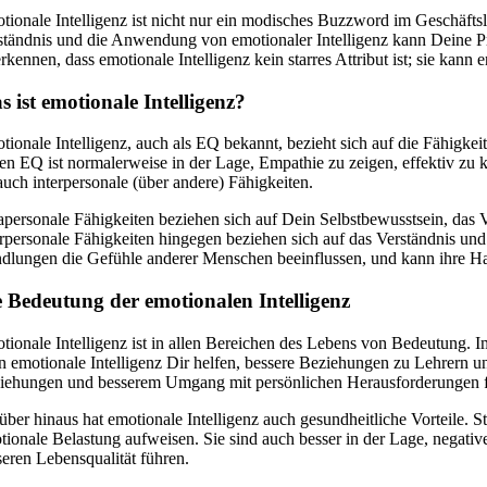
tionale Intelligenz ist nicht nur ein modisches Buzzword im Geschäftsl
ständnis und die Anwendung von emotionaler Intelligenz kann Deine Pro
rkennen, dass emotionale Intelligenz kein starres Attribut ist; sie kann
 ist emotionale Intelligenz?
tionale Intelligenz, auch als EQ bekannt, bezieht sich auf die Fähig
en EQ ist normalerweise in der Lage, Empathie zu zeigen, effektiv zu k
auch interpersonale (über andere) Fähigkeiten.
rapersonale Fähigkeiten beziehen sich auf Dein Selbstbewusstsein, das
erpersonale Fähigkeiten hingegen beziehen sich auf das Verständnis u
dlungen die Gefühle anderer Menschen beeinflussen, und kann ihre H
e Bedeutung der emotionalen Intelligenz
tionale Intelligenz ist in allen Bereichen des Lebens von Bedeutung. 
n emotionale Intelligenz Dir helfen, bessere Beziehungen zu Lehrern un
iehungen und besserem Umgang mit persönlichen Herausforderungen 
über hinaus hat emotionale Intelligenz auch gesundheitliche Vorteile. 
tionale Belastung aufweisen. Sie sind auch besser in der Lage, negati
seren Lebensqualität führen.