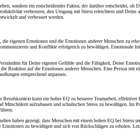
eben, sondern ein entscheidender Faktor, der darüber entscheidet, ob D
duktivität verbessern, den Umgang mit Stress erleichtern und Deine al
 entwickelt und verbessert werden.
keit, die eigenen Emotionen und die Emotionen anderer Menschen zu erk
ommunizieren und Konflikte erfolgreich zu bewältigen. Emotionale Intel
 Verständnis für Deine eigenen Gefühle und die Fähigkeit, Deine Emot
nd die Reaktion auf die Emotionen anderer Menschen. Eine Person mit
andlungen entsprechend anpassen.
Im Berufskontext kann ein hoher EQ zu besserer Teamarbeit, effektive
d Mitschülern aufzubauen und schulischen Stress zu bewältigen. Im Priv
führen.
Studien haben gezeigt, dass Menschen mit einem hohen EQ bei Stress un
ve Emotionen zu bewältigen und sich von Rückschlägen zu erholen. Letz