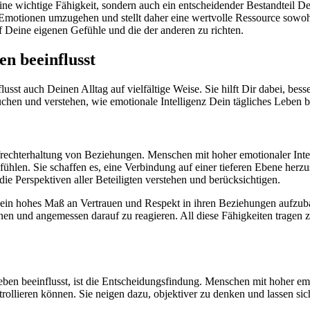
ne wichtige Fähigkeit, sondern auch ein entscheidender Bestandteil De
motionen umzugehen und stellt daher eine wertvolle Ressource sowohl i
f Deine eigenen Gefühle und die der anderen zu richten.
en beeinflusst
nflusst auch Deinen Alltag auf vielfältige Weise. Sie hilft Dir dabei, 
uchen und verstehen, wie emotionale Intelligenz Dein tägliches Leben be
rechterhaltung von Beziehungen. Menschen mit hoher emotionaler Intelli
fühlen. Sie schaffen es, eine Verbindung auf einer tieferen Ebene herz
die Perspektiven aller Beteiligten verstehen und berücksichtigen.
 ein hohes Maß an Vertrauen und Respekt in ihren Beziehungen aufzubau
nnen und angemessen darauf zu reagieren. All diese Fähigkeiten tragen
eben beeinflusst, ist die Entscheidungsfindung. Menschen mit hoher emot
trollieren können. Sie neigen dazu, objektiver zu denken und lassen si