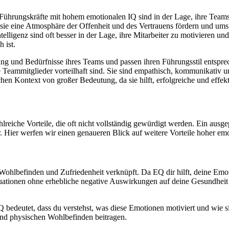
Führungskräfte mit hohem emotionalen IQ sind in der Lage, ihre Teams in
m sie eine Atmosphäre der Offenheit und des Vertrauens fördern und ums
lligenz sind oft besser in der Lage, ihre Mitarbeiter zu motivieren und
 ist.
g und Bedürfnisse ihres Teams und passen ihren Führungsstil entsprech
le Teammitglieder vorteilhaft sind. Sie sind empathisch, kommunikativ 
lichen Kontext von großer Bedeutung, da sie hilft, erfolgreiche und eff
hlreiche Vorteile, die oft nicht vollständig gewürdigt werden. Ein ausg
 Hier werfen wir einen genaueren Blick auf weitere Vorteile hoher emot
Wohlbefinden und Zufriedenheit verknüpft. Da EQ dir hilft, deine Emoti
uationen ohne erhebliche negative Auswirkungen auf deine Gesundheit
Q bedeutet, dass du verstehst, was diese Emotionen motiviert und wie s
nd physischen Wohlbefinden beitragen.