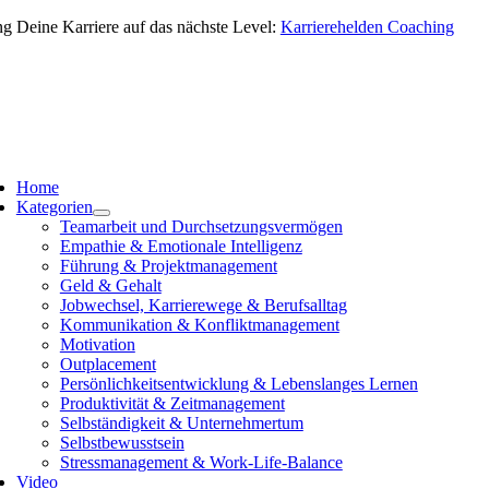
Zum
ng Deine Karriere auf das nächste Level:
Karrierehelden Coaching
Inhalt
springen
vigation
schalten
Home
Kategorien
Teamarbeit und Durchsetzungsvermögen
Empathie & Emotionale Intelligenz
Führung & Projektmanagement
Geld & Gehalt
Jobwechsel, Karrierewege & Berufsalltag
Kommunikation & Konfliktmanagement
Motivation
Outplacement
Persönlichkeitsentwicklung & Lebenslanges Lernen
Produktivität & Zeitmanagement
Selbständigkeit & Unternehmertum
Selbstbewusstsein
Stressmanagement & Work-Life-Balance
Video