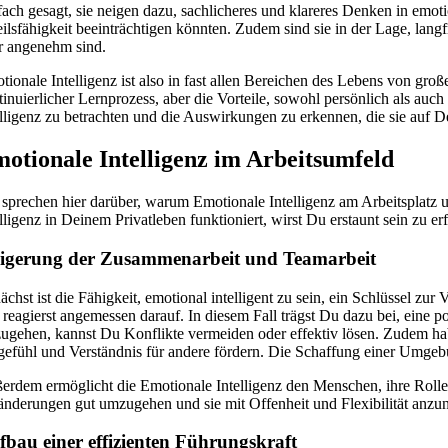
fach gesagt, sie neigen dazu, sachlicheres und klareres Denken in emot
ilsfähigkeit beeinträchtigen könnten. Zudem sind sie in der Lage, langf
r angenehm sind.
tionale Intelligenz ist also in fast allen Bereichen des Lebens von gr
inuierlicher Lernprozess, aber die Vorteile, sowohl persönlich als auch 
elligenz zu betrachten und die Auswirkungen zu erkennen, die sie auf De
otionale Intelligenz im Arbeitsumfeld
 sprechen hier darüber, warum Emotionale Intelligenz am Arbeitsplatz 
lligenz in Deinem Privatleben funktioniert, wirst Du erstaunt sein zu e
eigerung der Zusammenarbeit und Teamarbeit
ächst ist die Fähigkeit, emotional intelligent zu sein, ein Schlüsse
 reagierst angemessen darauf. In diesem Fall trägst Du dazu bei, eine 
zugehen, kannst Du Konflikte vermeiden oder effektiv lösen. Zudem hab
gefühl und Verständnis für andere fördern. Die Schaffung einer Umgebung
erdem ermöglicht die Emotionale Intelligenz den Menschen, ihre Rolle 
änderungen gut umzugehen und sie mit Offenheit und Flexibilität anzun
fbau einer effizienten Führungskraft