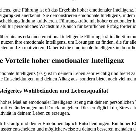
tens, gute Führung ist oft das Ergebnis hoher emotionaler Intelligenz. 
zigartigkeit anerkennt. Sie demonstrieren emotionale Intelligenz, inde
scheidungsfindung kultivieren. Führungskräfte mit hoher emotionaler Inte
hl für persönliches Wachstum als auch für beruflichen Erfolg förderlich
über hinaus erkennen emotional intelligente Führungskräfte die Stimmun
 nutzen ihre emotionale Intelligenz, um Lösungen zu finden, die für al
leiten und zu motivieren. Daher ist die emotionale Intelligenz im beruf
e Vorteile hoher emotionaler Intelligenz
tionale Intelligenz (EQ) ist in deinem Leben sehr wichtig und bietet za
ne Entscheidungen und deinen Alltag aus, sondern bietet noch viel mehr.
steigertes Wohlbefinden und Lebensqualität
 hohes Maß an emotionaler Intelligenz ist eng mit deinem persönlichen 
 mit Veränderungen und Druck umgehen. Dies ermöglicht dir, Stresssit
itivität in deinem Leben zu erzeugen.
triffst aufgrund deiner Emotionen täglich Entscheidungen. Ein hoher E
usster entscheiden und möglicherweise zu deinem besseren mentalen u