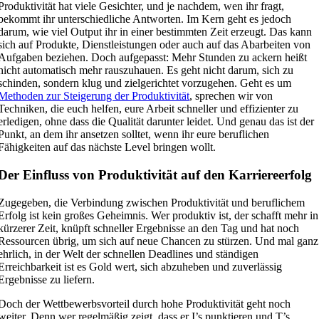
Produktivität hat viele Gesichter, und je nachdem, wen ihr fragt,
bekommt ihr unterschiedliche Antworten. Im Kern geht es jedoch
darum, wie viel Output ihr in einer bestimmten Zeit erzeugt. Das kann
sich auf Produkte, Dienstleistungen oder auch auf das Abarbeiten von
Aufgaben beziehen. Doch aufgepasst: Mehr Stunden zu ackern heißt
nicht automatisch mehr rauszuhauen. Es geht nicht darum, sich zu
schinden, sondern klug und zielgerichtet vorzugehen. Geht es um
Methoden zur Steigerung der Produktivität
, sprechen wir von
Techniken, die euch helfen, eure Arbeit schneller und effizienter zu
erledigen, ohne dass die Qualität darunter leidet. Und genau das ist der
Punkt, an dem ihr ansetzen solltet, wenn ihr eure beruflichen
Fähigkeiten auf das nächste Level bringen wollt.
Der Einfluss von Produktivität auf den Karriereerfolg
Zugegeben, die Verbindung zwischen Produktivität und beruflichem
Erfolg ist kein großes Geheimnis. Wer produktiv ist, der schafft mehr in
kürzerer Zeit, knüpft schneller Ergebnisse an den Tag und hat noch
Ressourcen übrig, um sich auf neue Chancen zu stürzen. Und mal ganz
ehrlich, in der Welt der schnellen Deadlines und ständigen
Erreichbarkeit ist es Gold wert, sich abzuheben und zuverlässig
Ergebnisse zu liefern.
Doch der Wettbewerbsvorteil durch hohe Produktivität geht noch
weiter. Denn wer regelmäßig zeigt, dass er I’s punktieren und T’s