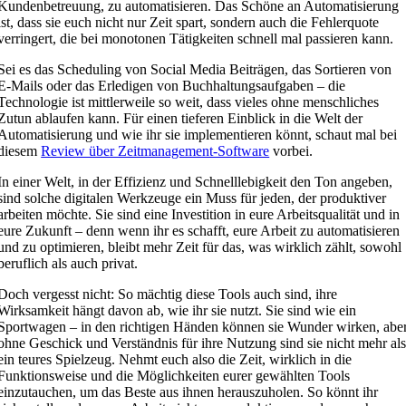
Kundenbetreuung, zu automatisieren. Das Schöne an Automatisierung
ist, dass sie euch nicht nur Zeit spart, sondern auch die Fehlerquote
verringert, die bei monotonen Tätigkeiten schnell mal passieren kann.
Sei es das Scheduling von Social Media Beiträgen, das Sortieren von
E-Mails oder das Erledigen von Buchhaltungsaufgaben – die
Technologie ist mittlerweile so weit, dass vieles ohne menschliches
Zutun ablaufen kann. Für einen tieferen Einblick in die Welt der
Automatisierung und wie ihr sie implementieren könnt, schaut mal bei
diesem
Review über Zeitmanagement-Software
vorbei.
In einer Welt, in der Effizienz und Schnelllebigkeit den Ton angeben,
sind solche digitalen Werkzeuge ein Muss für jeden, der produktiver
arbeiten möchte. Sie sind eine Investition in eure Arbeitsqualität und in
eure Zukunft – denn wenn ihr es schafft, eure Arbeit zu automatisieren
und zu optimieren, bleibt mehr Zeit für das, was wirklich zählt, sowohl
beruflich als auch privat.
Doch vergesst nicht: So mächtig diese Tools auch sind, ihre
Wirksamkeit hängt davon ab, wie ihr sie nutzt. Sie sind wie ein
Sportwagen – in den richtigen Händen können sie Wunder wirken, abe
ohne Geschick und Verständnis für ihre Nutzung sind sie nicht mehr al
ein teures Spielzeug. Nehmt euch also die Zeit, wirklich in die
Funktionsweise und die Möglichkeiten eurer gewählten Tools
einzutauchen, um das Beste aus ihnen herauszuholen. So könnt ihr