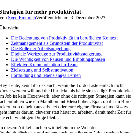
Strategien für mehr produktivität
Von
Sven Emmrich
Veröffentlicht am: 3. Dezember 2023
Übersicht
Die Bedeutung von Produktivität im beruflichen Kontext
Zeitmanagement als Grundstein der Produktivität
Die Rolle der Arbeitsumgebung
Digitale Werkzeuge zur Produktivitätssteigerung
Die Wichtigkeit von Pausen und Erholungsphasen
Effektive Kommunikation im Team
Zielsetzung und Selbstmotivation
Fortbildung und lebenslanges Lernen
Hey Leute, kennt ihr das auch, wenn die To-do-Liste einfach nicht
kürzer werden will und die Uhr tickt, als hätte sie es eilig? Produktivität
im Job ist kein Hexenwerk, aber ohne die richtigen Strategien kann sie
sich anfühlen wie ein Marathon mit Bleischuhen. Egal, ob ihr im Büro
ackert, von daheim aus arbeitet oder eure eigene Firma schmeißt – es
geht immer darum, cleverer statt härter zu arbeiten, damit mehr Zeit für
die echt wichtigen Dinge bleibt.
In diesem Artikel tauchen wir tief ein in die Welt der
Produktivitätshacks und zeigen euch, wie ihr eure Arbeit rocken könnt.