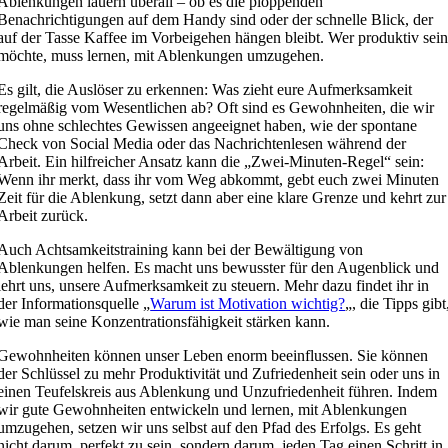
Ablenkungen lauern überall – ob es die ploppenden
Benachrichtigungen auf dem Handy sind oder der schnelle Blick, der
auf der Tasse Kaffee im Vorbeigehen hängen bleibt. Wer produktiv sei
möchte, muss lernen, mit Ablenkungen umzugehen.
Es gilt, die Auslöser zu erkennen: Was zieht eure Aufmerksamkeit
regelmäßig vom Wesentlichen ab? Oft sind es Gewohnheiten, die wir
uns ohne schlechtes Gewissen angeeignet haben, wie der spontane
Check von Social Media oder das Nachrichtenlesen während der
Arbeit. Ein hilfreicher Ansatz kann die „Zwei-Minuten-Regel“ sein:
Wenn ihr merkt, dass ihr vom Weg abkommt, gebt euch zwei Minuten
Zeit für die Ablenkung, setzt dann aber eine klare Grenze und kehrt zur
Arbeit zurück.
Auch Achtsamkeitstraining kann bei der Bewältigung von
Ablenkungen helfen. Es macht uns bewusster für den Augenblick und
lehrt uns, unsere Aufmerksamkeit zu steuern. Mehr dazu findet ihr in
der Informationsquelle „
Warum ist Motivation wichtig?
„, die Tipps gibt
wie man seine Konzentrationsfähigkeit stärken kann.
Gewohnheiten können unser Leben enorm beeinflussen. Sie können
der Schlüssel zu mehr Produktivität und Zufriedenheit sein oder uns in
einen Teufelskreis aus Ablenkung und Unzufriedenheit führen. Indem
wir gute Gewohnheiten entwickeln und lernen, mit Ablenkungen
umzugehen, setzen wir uns selbst auf den Pfad des Erfolgs. Es geht
nicht darum, perfekt zu sein, sondern darum, jeden Tag einen Schritt in