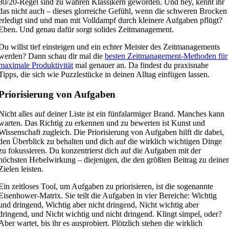
80/20-Regel sind zu wahren Klassikern geworden. Und hey, kennt ihr
das nicht auch – dieses glorreiche Gefühl, wenn die schweren Brocken
erledigt sind und man mit Volldampf durch kleinere Aufgaben pflügt?
Eben. Und genau dafür sorgt solides Zeitmanagement.
Du willst tief einsteigen und ein echter Meister des Zeitmanagements
werden? Dann schau dir mal die
besten Zeitmanagement-Methoden für
maximale Produktivität
mal genauer an. Da findest du praxisnahe
Tipps, die sich wie Puzzlestücke in deinen Alltag einfügen lassen.
Priorisierung von Aufgaben
Nicht alles auf deiner Liste ist ein fünfalarmiger Brand. Manches kann
warten. Das Richtig zu erkennen und zu bewerten ist Kunst und
Wissenschaft zugleich. Die Priorisierung von Aufgaben hilft dir dabei,
den Überblick zu behalten und dich auf die wirklich wichtigen Dinge
zu fokussieren. Du konzentrierst dich auf die Aufgaben mit der
höchsten Hebelwirkung – diejenigen, die den größten Beitrag zu deine
Zielen leisten.
Ein zeitloses Tool, um Aufgaben zu priorisieren, ist die sogenannte
Eisenhower-Matrix. Sie teilt die Aufgaben in vier Bereiche: Wichtig
und dringend, Wichtig aber nicht dringend, Nicht wichtig aber
dringend, und Nicht wichtig und nicht dringend. Klingt simpel, oder?
Aber wartet, bis ihr es ausprobiert. Plötzlich stehen die wirklich