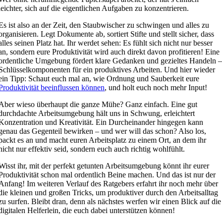
leichter, sich auf die eigentlichen Aufgaben zu konzentrieren.
Es ist also an der Zeit, den Staubwischer zu schwingen und alles zu
organisieren. Legt Dokumente ab, sortiert Stifte und stellt sicher, dass
alles seinen Platz hat. Ihr werdet sehen: Es fühlt sich nicht nur besser
an, sondern eure Produktivität wird auch direkt davon profitieren! Eine
ordentliche Umgebung fördert klare Gedanken und gezieltes Handeln 
Schlüsselkomponenten für ein produktives Arbeiten. Und hier wieder
ein Tipp: Schaut euch mal an, wie Ordnung und Sauberkeit eure
Produktivität beeinflussen können
, und holt euch noch mehr Input!
Aber wieso überhaupt die ganze Mühe? Ganz einfach. Eine gut
durchdachte Arbeitsumgebung hält uns in Schwung, erleichtert
Konzentration und Kreativität. Ein Durcheinander hingegen kann
genau das Gegenteil bewirken – und wer will das schon? Also los,
packt es an und macht euren Arbeitsplatz zu einem Ort, an dem ihr
nicht nur effektiv seid, sondern euch auch richtig wohlfühlt.
Wisst ihr, mit der perfekt getunten Arbeitsumgebung könnt ihr eurer
Produktivität schon mal ordentlich Beine machen. Und das ist nur der
Anfang! Im weiteren Verlauf des Ratgebers erfahrt ihr noch mehr über
die kleinen und großen Tricks, um produktiver durch den Arbeitsalltag
zu surfen. Bleibt dran, denn als nächstes werfen wir einen Blick auf die
digitalen Helferlein, die euch dabei unterstützen können!