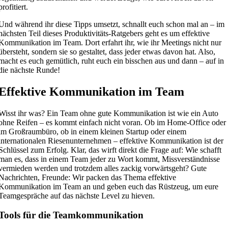
profitiert.
Und während ihr diese Tipps umsetzt, schnallt euch schon mal an – im
nächsten Teil dieses Produktivitäts-Ratgebers geht es um effektive
Kommunikation im Team. Dort erfahrt ihr, wie ihr Meetings nicht nur
übersteht, sondern sie so gestaltet, dass jeder etwas davon hat. Also,
macht es euch gemütlich, ruht euch ein bisschen aus und dann – auf in
die nächste Runde!
Effektive Kommunikation im Team
Wisst ihr was? Ein Team ohne gute Kommunikation ist wie ein Auto
ohne Reifen – es kommt einfach nicht voran. Ob im Home-Office oder
im Großraumbüro, ob in einem kleinen Startup oder einem
internationalen Riesenunternehmen – effektive Kommunikation ist der
Schlüssel zum Erfolg. Klar, das wirft direkt die Frage auf: Wie schafft
man es, dass in einem Team jeder zu Wort kommt, Missverständnisse
vermieden werden und trotzdem alles zackig vorwärtsgeht? Gute
Nachrichten, Freunde: Wir packen das Thema effektive
Kommunikation im Team an und geben euch das Rüstzeug, um eure
Teamgespräche auf das nächste Level zu hieven.
Tools für die Teamkommunikation