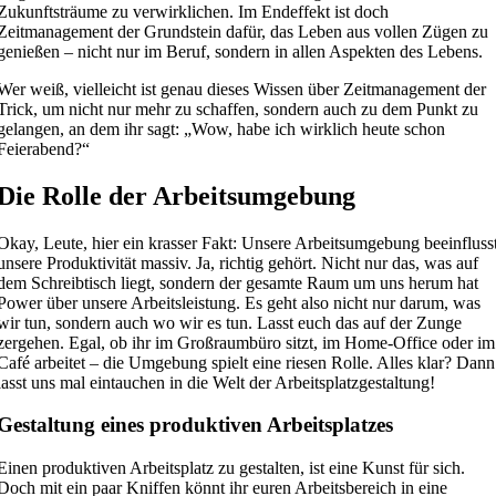
Zukunftsträume zu verwirklichen. Im Endeffekt ist doch
Zeitmanagement der Grundstein dafür, das Leben aus vollen Zügen zu
genießen – nicht nur im Beruf, sondern in allen Aspekten des Lebens.
Wer weiß, vielleicht ist genau dieses Wissen über Zeitmanagement der
Trick, um nicht nur mehr zu schaffen, sondern auch zu dem Punkt zu
gelangen, an dem ihr sagt: „Wow, habe ich wirklich heute schon
Feierabend?“
Die Rolle der Arbeitsumgebung
Okay, Leute, hier ein krasser Fakt: Unsere Arbeitsumgebung beeinfluss
unsere Produktivität massiv. Ja, richtig gehört. Nicht nur das, was auf
dem Schreibtisch liegt, sondern der gesamte Raum um uns herum hat
Power über unsere Arbeitsleistung. Es geht also nicht nur darum, was
wir tun, sondern auch wo wir es tun. Lasst euch das auf der Zunge
zergehen. Egal, ob ihr im Großraumbüro sitzt, im Home-Office oder im
Café arbeitet – die Umgebung spielt eine riesen Rolle. Alles klar? Dann
lasst uns mal eintauchen in die Welt der Arbeitsplatzgestaltung!
Gestaltung eines produktiven Arbeitsplatzes
Einen produktiven Arbeitsplatz zu gestalten, ist eine Kunst für sich.
Doch mit ein paar Kniffen könnt ihr euren Arbeitsbereich in eine