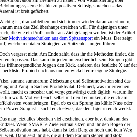
Selbstmotivation am Brennen zu halten. Von Visualisierung über
Belohnungssysteme bis hin zu positiven Selbstgesprächen – das
Arsenal ist breit gefächert.
Wichtig ist, dranzubleiben und sich immer wieder daran zu erinnern,
warum man das Ziel überhaupt erreichen will. Für diejenigen unter
euch, die wie ein Profisportler ans Ziel gelangen wollen, ist der Artikel
über
Motivationstechniken aus dem Spitzensport
ein Muss. Der zeigt
auf, welche mentalen Strategien zu Spitzenleistungen führen.
Doch vergesst nicht: Am Ende zählt, dass ihr die Methoden findet, die
zu euch passen. Das kann für jeden unterschiedlich sein. Einigen gibt
das frühmorgendliche Joggen den Kick, anderen das festliche X auf de
Checkliste. Probiert euch aus und entwickelt eure eigene Strategie.
Also, summa summarum: Zielsetzung und Selbstmotivation sind das
Ying und Yang in Sachen Produktivität. Definiert, was ihr erreichen
wollt, macht es messbar und vergegenwärtigt euch täglich, warum ihr
da hin wollt. Motiviert euch selbst mit den Techniken, die euch am
effektivsten voranbringen. Egal ob es ein Sprung ins kühle Nass oder
ein Power-Song ist – sucht euch etwas, das den Tiger in euch weckt.
Das mag jetzt alles bisschen viel erscheinen, aber hey, denkt an das
Endziel. Wenn SMARTe Ziele erstmal sitzen und ihr den Bogen der
Selbstmotivation raus habt, dann ist kein Berg zu hoch und kein Weg
zu weit. Dann seid ihr die, die auf dem Podium stehen und stolz