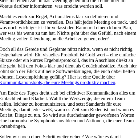
Stets mit einem Ziel in das Meeting gehen und die Teilnehmer im
Voraus darüber informieren, was erreicht werden soll.
Macht es euch zur Regel, Action-Items klar zu definieren und
Verantwortlichkeiten zu verteilen. Das hält jedes Meeting on track, und
was noch wichtiger ist: Ihr verlasst den Raum mit einem klaren Plan,
wer was bis wann zu tun hat. Nichts geht über das Gefühl, nach einem
Meeting voller Tatendrang an die Arbeit zu gehen, oder?
Doch all das Gerede und Geplante nützt nichts, wenn es nicht richtig
festgehalten wird. Ein visuelles Protokoll ist Gold wert – eine einfache
Skizze oder ein kurzes Ergebnisprotokoll, das im Anschluss direkt an
alle geht, hält den Fokus klar und dient als Gedächtnisstütze. Auch hier
lohnt sich der Blick auf neue Softwarelösungen, die euch dabei helfen
können. Leseempfehlung gefällig? Hier ist eine Quelle über
Kommunikationstools, die eure Meetings produktiv machen
.
Am Ende des Tages dreht sich bei effektiver Kommunikation alles um
Einfachheit und Klarheit. Wählt die Werkzeuge, die eurem Team
helfen, leichter zu kommunizieren, und setzt Standards für eure
Meetings, damit jeder weiß, wann es Zeit zum Reden ist und wann es
Zeit ist, Dinge zu tun. So wird aus durcheinander geworfenen Worten
eine harmonische Symphonie aus Ideen und Aktionen, die euer Team
voranbringen.
Sollen wir noch einen Schritt weiter gehen? Wie wäre es damit,