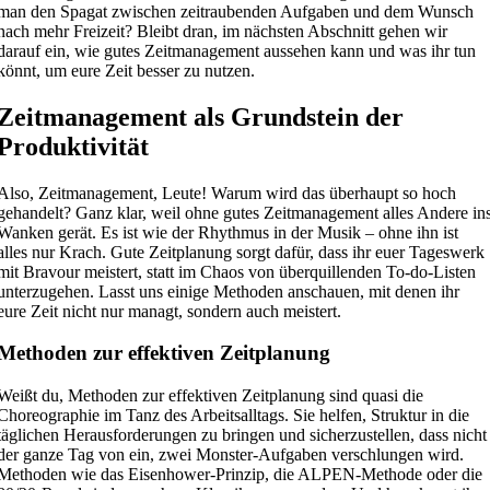
man den Spagat zwischen zeitraubenden Aufgaben und dem Wunsch
nach mehr Freizeit? Bleibt dran, im nächsten Abschnitt gehen wir
darauf ein, wie gutes Zeitmanagement aussehen kann und was ihr tun
könnt, um eure Zeit besser zu nutzen.
Zeitmanagement als Grundstein der
Produktivität
Also, Zeitmanagement, Leute! Warum wird das überhaupt so hoch
gehandelt? Ganz klar, weil ohne gutes Zeitmanagement alles Andere in
Wanken gerät. Es ist wie der Rhythmus in der Musik – ohne ihn ist
alles nur Krach. Gute Zeitplanung sorgt dafür, dass ihr euer Tageswerk
mit Bravour meistert, statt im Chaos von überquillenden To-do-Listen
unterzugehen. Lasst uns einige Methoden anschauen, mit denen ihr
eure Zeit nicht nur managt, sondern auch meistert.
Methoden zur effektiven Zeitplanung
Weißt du, Methoden zur effektiven Zeitplanung sind quasi die
Choreographie im Tanz des Arbeitsalltags. Sie helfen, Struktur in die
täglichen Herausforderungen zu bringen und sicherzustellen, dass nicht
der ganze Tag von ein, zwei Monster-Aufgaben verschlungen wird.
Methoden wie das Eisenhower-Prinzip, die ALPEN-Methode oder die