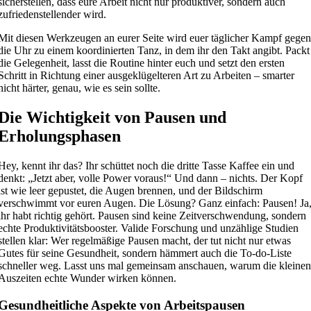
sicherstellen, dass eure Arbeit nicht nur produktiver, sondern auch
zufriedenstellender wird.
Mit diesen Werkzeugen an eurer Seite wird euer täglicher Kampf gege
die Uhr zu einem koordinierten Tanz, in dem ihr den Takt angibt. Packt
die Gelegenheit, lasst die Routine hinter euch und setzt den ersten
Schritt in Richtung einer ausgeklügelteren Art zu Arbeiten – smarter
nicht härter, genau, wie es sein sollte.
Die Wichtigkeit von Pausen und
Erholungsphasen
Hey, kennt ihr das? Ihr schüttet noch die dritte Tasse Kaffee ein und
denkt: „Jetzt aber, volle Power voraus!“ Und dann – nichts. Der Kopf
ist wie leer gepustet, die Augen brennen, und der Bildschirm
verschwimmt vor euren Augen. Die Lösung? Ganz einfach: Pausen! Ja
ihr habt richtig gehört. Pausen sind keine Zeitverschwendung, sondern
echte Produktivitätsbooster. Valide Forschung und unzählige Studien
stellen klar: Wer regelmäßige Pausen macht, der tut nicht nur etwas
Gutes für seine Gesundheit, sondern hämmert auch die To-do-Liste
schneller weg. Lasst uns mal gemeinsam anschauen, warum die kleine
Auszeiten echte Wunder wirken können.
Gesundheitliche Aspekte von Arbeitspausen