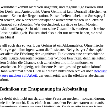
Gesundheit kommt nicht von ungefähr, und regelmäßige Pausen sind
der Dreh- und Angelpunkt. Unser Gehirn ist kein Duracell-Häschen, es
braucht Zeiten der Regeneration. Pausen helfen dabei, den Stresspegel
zu senken, die Konzentrationsspanne aufrechtzuerhalten und letztlich
Burnout vorzubeugen. Wer durchackert, als gäbe es kein Morgen,
riskiert auf lange Sicht nicht nur seine Gesundheit, sondern auch seine
Leistungsfähigkeit. Pausen sind also nicht nur nett zu haben, sie sind
ein Muss!
Stellt euch das so vor: Euer Gehirn ist ein Akkumulator. Ohne frische
Energie geht ihm irgendwann die Puste aus. Bei geistiger Arbeit spielt
vor allem die Erholung der kognitiven Funktionen eine entscheidende
Rolle. Kurze Auszeiten können hier Wunder bewirken, denn sie geben
dem Gehirn die Chance, sich zu erholen und Informationen zu
verarbeiten. Neugierig, wie ihr eure Pausen gesund gestalten könnt?
Dann werft mal einen Blick auf diesen nützlichen Artikel über
Bewusst
Pause machen auf Arbeit
, der euch zeigt, wie ihr effektiver abschalten
könnt.
Techniken zur Entspannung im Arbeitsalltag
Es dreht sich nicht nur darum, eine Pause zu machen – sonderndarum,
wie ihr sie macht. Klar, einfach mal aus dem Fenster starren oder aufs
Smartphone glotzen ist eine Möglichkeit. Doch es gibt bessere Wege,