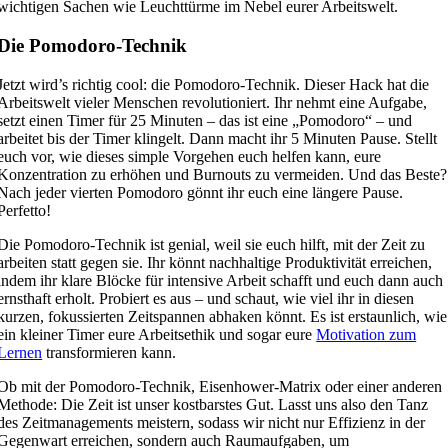
wichtigen Sachen wie Leuchttürme im Nebel eurer Arbeitswelt.
Die Pomodoro-Technik
Jetzt wird’s richtig cool: die Pomodoro-Technik. Dieser Hack hat die
Arbeitswelt vieler Menschen revolutioniert. Ihr nehmt eine Aufgabe,
setzt einen Timer für 25 Minuten – das ist eine „Pomodoro“ – und
arbeitet bis der Timer klingelt. Dann macht ihr 5 Minuten Pause. Stellt
euch vor, wie dieses simple Vorgehen euch helfen kann, eure
Konzentration zu erhöhen und Burnouts zu vermeiden. Und das Beste?
Nach jeder vierten Pomodoro gönnt ihr euch eine längere Pause.
Perfetto!
Die Pomodoro-Technik ist genial, weil sie euch hilft, mit der Zeit zu
arbeiten statt gegen sie. Ihr könnt nachhaltige Produktivität erreichen,
indem ihr klare Blöcke für intensive Arbeit schafft und euch dann auch
ernsthaft erholt. Probiert es aus – und schaut, wie viel ihr in diesen
kurzen, fokussierten Zeitspannen abhaken könnt. Es ist erstaunlich, wie
ein kleiner Timer eure Arbeitsethik und sogar eure
Motivation zum
Lernen
transformieren kann.
Ob mit der Pomodoro-Technik, Eisenhower-Matrix oder einer anderen
Methode: Die Zeit ist unser kostbarstes Gut. Lasst uns also den Tanz
des Zeitmanagements meistern, sodass wir nicht nur Effizienz in der
Gegenwart erreichen, sondern auch Raumaufgaben, um