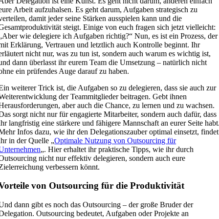
Aber Delegation ist eine Kunst. Es geht nicht darum, anderen einfach
eure Arbeit aufzuhalsen. Es geht darum, Aufgaben strategisch zu
verteilen, damit jeder seine Stärken ausspielen kann und die
Gesamtproduktivität steigt. Einige von euch fragen sich jetzt vielleicht:
„Aber wie delegiere ich Aufgaben richtig?“ Nun, es ist ein Prozess, der
mit Erklärung, Vertrauen und letztlich auch Kontrolle beginnt. Ihr
erläutert nicht nur, was zu tun ist, sondern auch warum es wichtig ist,
und dann überlasst ihr eurem Team die Umsetzung – natürlich nicht
ohne ein prüfendes Auge darauf zu haben.
Ein weiterer Trick ist, die Aufgaben so zu delegieren, dass sie auch zur
Weiterentwicklung der Teammitglieder beitragen. Gebt ihnen
Herausforderungen, aber auch die Chance, zu lernen und zu wachsen.
Das sorgt nicht nur für engagierte Mitarbeiter, sondern auch dafür, dass
ihr langfristig eine stärkere und fähigere Mannschaft an eurer Seite habt
Mehr Infos dazu, wie ihr den Delegationszauber optimal einsetzt, findet
ihr in der Quelle „
Optimale Nutzung von Outsourcing für
Unternehmen
„. Hier erhaltet ihr praktische Tipps, wie ihr durch
Outsourcing nicht nur effektiv delegieren, sondern auch eure
Zielerreichung verbessern könnt.
Vorteile von Outsourcing für die Produktivität
Und dann gibt es noch das Outsourcing – der große Bruder der
Delegation. Outsourcing bedeutet, Aufgaben oder Projekte an