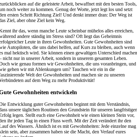
zurückblicken auf die geleistete Arbeit, bewaffnet mit den besten Tools,
um noch weiter zu kommen. Genug der Worte, jetzt legt los und setzt
den ersten Schritt Richtung Ziel! Und denkt immer dran: Der Weg ist
das Ziel, aber ohne Ziel kein Weg.
Kennt ihr das, wenn manche Leute scheinbar mühelos alles erreichen,
während andere ständig im Stress sind? Oft liegt das Geheimnis
erfolgreicher Leute in ihren Gewohnheiten. Gute Gewohnheiten sind
wie Autopiloten, die uns dabei helfen, auf Kurs zu bleiben, auch wenn
es mal hektisch wird. Sie können einen gewaltigen Unterschied mache
– nicht nur in unserer Arbeit, sondern in unserem gesamten Leben.
Doch wie genau formen wir Gewohnheiten, die uns voranbringen, und
wie gehen wir mit Ablenkungen um? Tauchen wir ein in die
faszinierende Welt der Gewohnheiten und machen sie zu unseren
Verbündeten auf dem Weg zu mehr Produktivität!
Gute Gewohnheiten entwickeln
Die Entwicklung guter Gewohnheiten beginnt mit dem Verständnis,
dass unsere täglichen Routinen den Grundstein für unseren langfristige
Erfolg legen. Stellt euch eine Gewohnheit wie einen kleinen Stein vor,
den ihr jeden Tag in einen Fluss werft. Mit der Zeit verändert ihr den
Lauf des Wassers. Ähnlich ist es mit Gewohnheiten: Jede einzelne mag
klein sein, aber zusammen haben sie die Macht, den Verlauf eures