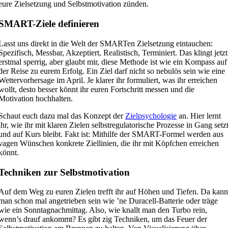
eure Zielsetzung und Selbstmotivation zünden.
SMART-Ziele definieren
Lasst uns direkt in die Welt der SMARTen Zielsetzung eintauchen:
Spezifisch, Messbar, Akzeptiert, Realistisch, Terminiert. Das klingt jetzt
erstmal sperrig, aber glaubt mir, diese Methode ist wie ein Kompass auf
der Reise zu eurem Erfolg. Ein Ziel darf nicht so nebulös sein wie eine
Wettervorhersage im April. Je klarer ihr formuliert, was ihr erreichen
wollt, desto besser könnt ihr euren Fortschritt messen und die
Motivation hochhalten.
Schaut euch dazu mal das Konzept der
Zielpsychologie
an. Hier lernt
ihr, wie ihr mit klaren Zielen selbstregulatorische Prozesse in Gang setz
und auf Kurs bleibt. Fakt ist: Mithilfe der SMART-Formel werden aus
vagen Wünschen konkrete Ziellinien, die ihr mit Köpfchen erreichen
könnt.
Techniken zur Selbstmotivation
Auf dem Weg zu euren Zielen trefft ihr auf Höhen und Tiefen. Da kan
man schon mal angetrieben sein wie ’ne Duracell-Batterie oder träge
wie ein Sonntagnachmittag. Also, wie knallt man den Turbo rein,
wenn’s drauf ankommt? Es gibt zig Techniken, um das Feuer der