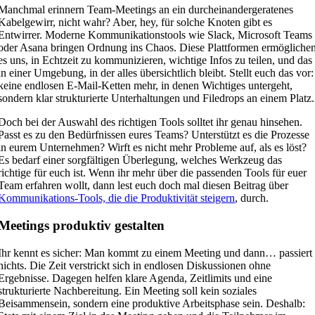
Manchmal erinnern Team-Meetings an ein durcheinandergeratenes
Kabelgewirr, nicht wahr? Aber, hey, für solche Knoten gibt es
Entwirrer. Moderne Kommunikationstools wie Slack, Microsoft Teams
oder Asana bringen Ordnung ins Chaos. Diese Plattformen ermögliche
es uns, in Echtzeit zu kommunizieren, wichtige Infos zu teilen, und das
in einer Umgebung, in der alles übersichtlich bleibt. Stellt euch das vor:
keine endlosen E-Mail-Ketten mehr, in denen Wichtiges untergeht,
sondern klar strukturierte Unterhaltungen und Filedrops an einem Platz.
Doch bei der Auswahl des richtigen Tools solltet ihr genau hinsehen.
Passt es zu den Bedürfnissen eures Teams? Unterstützt es die Prozesse
in eurem Unternehmen? Wirft es nicht mehr Probleme auf, als es löst?
Es bedarf einer sorgfältigen Überlegung, welches Werkzeug das
richtige für euch ist. Wenn ihr mehr über die passenden Tools für euer
Team erfahren wollt, dann lest euch doch mal diesen Beitrag über
Kommunikations-Tools, die die Produktivität steigern
, durch.
Meetings produktiv gestalten
Ihr kennt es sicher: Man kommt zu einem Meeting und dann… passiert
nichts. Die Zeit verstrickt sich in endlosen Diskussionen ohne
Ergebnisse. Dagegen helfen klare Agenda, Zeitlimits und eine
strukturierte Nachbereitung. Ein Meeting soll kein soziales
Beisammensein, sondern eine produktive Arbeitsphase sein. Deshalb: