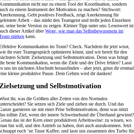
Kommunikation nicht nur zu einem Tool der Koordination, sondern
auch zu einem Instrument der Motivation zu machen? Stichwort:
Anerkennung. Gebt positives Feedback, zeigt Anerkennung für
geleistete Arbeit – das stärkt den Teamgeist und treibt jeden Einzelnen
an, seine beste Version zu zeigen. Kleiner Tipp unter uns: Lesenwert ist
auch dieser Artikel über
Wege, wie man das Selbstbewusstsein im
Team stärken
kann.
Effektive Kommunikation im Team? Check. Nachdem ihr jetzt wisst,
wie ihr euer Teamgespräch optimieren könnt, sind wir bereit für den
nächsten Schritt: Zielsetzung und Selbstmotivation. Denn was bringt
die beste Kommunikation, wenn die Ziele und der Drive fehlen? Lasst
es uns im nächsten Abschnitt herausfinden – aber jetzt, gönn dir erstmal
eine kleine produktive Pause. Dein Gehirn wird dir danken!
Zielsetzung und Selbstmotivation
Wisst ihr, was die Größten aller Zeiten von den Normalos
unterscheidet? Sie setzen sich Ziele und ziehen sie durch. Und das
Ganze garnieren sie mit einer Prise Selbstmotivation, denn was nützt
das tollste Ziel, wenn der innere Schweinehund die Überhand gewinnt
Genau das ist der Kern einer produktiven Arbeitsweise: zu wissen, wo
man hin will, und den Antrieb zu haben, dort auch anzukommen. Jetzt
schnappt euch ’ne Tasse Kaffee, und lasst uns zusammen den Turbo fü