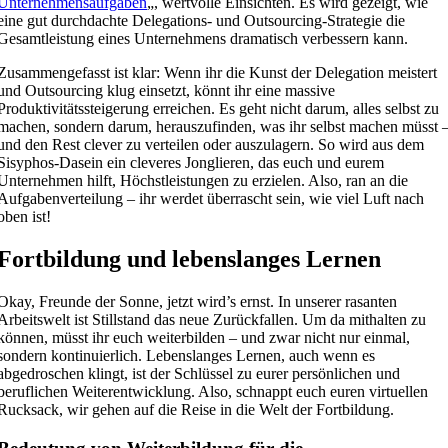
Unternehmensaufgaben
„, wertvolle Einsichten. Es wird gezeigt, wie
eine gut durchdachte Delegations- und Outsourcing-Strategie die
Gesamtleistung eines Unternehmens dramatisch verbessern kann.
Zusammengefasst ist klar: Wenn ihr die Kunst der Delegation meistert
und Outsourcing klug einsetzt, könnt ihr eine massive
Produktivitätssteigerung erreichen. Es geht nicht darum, alles selbst zu
machen, sondern darum, herauszufinden, was ihr selbst machen müsst 
und den Rest clever zu verteilen oder auszulagern. So wird aus dem
Sisyphos-Dasein ein cleveres Jonglieren, das euch und eurem
Unternehmen hilft, Höchstleistungen zu erzielen. Also, ran an die
Aufgabenverteilung – ihr werdet überrascht sein, wie viel Luft nach
oben ist!
Fortbildung und lebenslanges Lernen
Okay, Freunde der Sonne, jetzt wird’s ernst. In unserer rasanten
Arbeitswelt ist Stillstand das neue Zurückfallen. Um da mithalten zu
können, müsst ihr euch weiterbilden – und zwar nicht nur einmal,
sondern kontinuierlich. Lebenslanges Lernen, auch wenn es
abgedroschen klingt, ist der Schlüssel zu eurer persönlichen und
beruflichen Weiterentwicklung. Also, schnappt euch euren virtuellen
Rucksack, wir gehen auf die Reise in die Welt der Fortbildung.