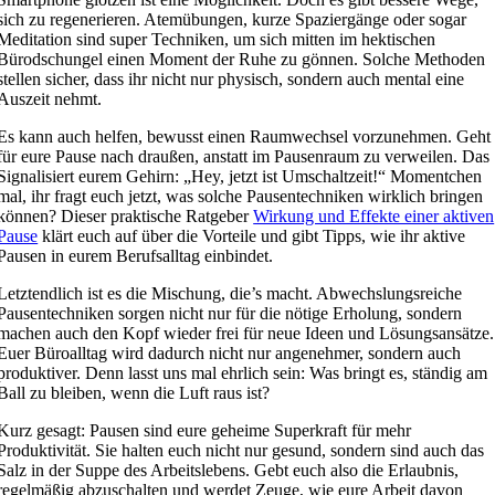
sich zu regenerieren. Atemübungen, kurze Spaziergänge oder sogar
Meditation sind super Techniken, um sich mitten im hektischen
Bürodschungel einen Moment der Ruhe zu gönnen. Solche Methoden
stellen sicher, dass ihr nicht nur physisch, sondern auch mental eine
Auszeit nehmt.
Es kann auch helfen, bewusst einen Raumwechsel vorzunehmen. Geht
für eure Pause nach draußen, anstatt im Pausenraum zu verweilen. Das
Signalisiert eurem Gehirn: „Hey, jetzt ist Umschaltzeit!“ Momentchen
mal, ihr fragt euch jetzt, was solche Pausentechniken wirklich bringen
können? Dieser praktische Ratgeber
Wirkung und Effekte einer aktiven
Pause
klärt euch auf über die Vorteile und gibt Tipps, wie ihr aktive
Pausen in eurem Berufsalltag einbindet.
Letztendlich ist es die Mischung, die’s macht. Abwechslungsreiche
Pausentechniken sorgen nicht nur für die nötige Erholung, sondern
machen auch den Kopf wieder frei für neue Ideen und Lösungsansätze.
Euer Büroalltag wird dadurch nicht nur angenehmer, sondern auch
produktiver. Denn lasst uns mal ehrlich sein: Was bringt es, ständig am
Ball zu bleiben, wenn die Luft raus ist?
Kurz gesagt: Pausen sind eure geheime Superkraft für mehr
Produktivität. Sie halten euch nicht nur gesund, sondern sind auch das
Salz in der Suppe des Arbeitslebens. Gebt euch also die Erlaubnis,
regelmäßig abzuschalten und werdet Zeuge, wie eure Arbeit davon