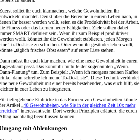
Lebens zu ändern.
Zuerst solltet ihr euch klarmachen, welche Gewohnheiten ihr
entwickeln möchtet. Denkt über die Bereiche in eurem Leben nach, in
denen ihr besser werden wollt, seien es die Produktivität bei der Arbeit,
die Fitness oder das Lernen neuer Fähigkeiten. Ziele sollten dabei
immer SMART definiert sein. Wenn ihr zum Beispiel produktiver
werden wollt, könntet ihr die Gewohnheit etablieren, jeden Morgen
eine To-Do-Liste zu schreiben. Oder wenn ihr gesünder leben wollt,
könnte „täglich frisches Obst essen“ auf eurer Liste stehen.
Dann müsst ihr euch klar machen, wie eine neue Gewohnheit in euren
Tagesablauf passt. Das könnt ihr mithilfe der sogenannten „Wenn-
Dann-Planung“ tun. Zum Beispiel: „Wenn ich morgens meinen Kaffee
trinke, dann schreibe ich meine To-Do-Liste“. Diese Technik verbindet
eine neue Gewohnheit mit einer bereits bestehenden, was euch hilft, sie
leichter in euer Leben zu integrieren.
Für tiefergehende Einblicke in das Formen von Gewohnheiten könnte
der Artikel „
40 Gewohnheiten, wie Sie in der gleichen Zeit 10x mehr
erreichen
“ interessant sein. Dort werden Prinzipien erläutert, die euren
Alltag nachhaltig beeinflussen können.
Umgang mit Ablenkungen