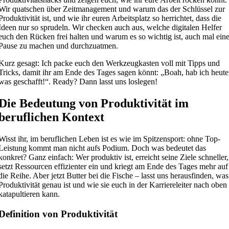
Wir quatschen über Zeitmanagement und warum das der Schlüssel zur
Produktivität ist, und wie ihr euren Arbeitsplatz so herrichtet, dass die
Ideen nur so sprudeln. Wir checken auch aus, welche digitalen Helfer
euch den Rücken frei halten und warum es so wichtig ist, auch mal ein
Pause zu machen und durchzuatmen.
Kurz gesagt: Ich packe euch den Werkzeugkasten voll mit Tipps und
Tricks, damit ihr am Ende des Tages sagen könnt: „Boah, hab ich heute
was geschafft!“. Ready? Dann lasst uns loslegen!
Die Bedeutung von Produktivität im
beruflichen Kontext
Wisst ihr, im beruflichen Leben ist es wie im Spitzensport: ohne Top-
Leistung kommt man nicht aufs Podium. Doch was bedeutet das
konkret? Ganz einfach: Wer produktiv ist, erreicht seine Ziele schneller,
setzt Ressourcen effizienter ein und kriegt am Ende des Tages mehr auf
die Reihe. Aber jetzt Butter bei die Fische – lasst uns herausfinden, was
Produktivität genau ist und wie sie euch in der Karriereleiter nach oben
katapultieren kann.
Definition von Produktivität