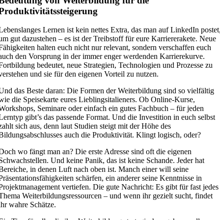
Bedeutung von Weiterbildung für die
Produktivitätssteigerung
Lebenslanges Lernen ist kein nettes Extra, das man auf LinkedIn postet
um gut dazustehen – es ist der Treibstoff für eure Karriererakete. Neue
Fähigkeiten halten euch nicht nur relevant, sondern verschaffen euch
auch den Vorsprung in der immer enger werdenden Karrierekurve.
Fortbildung bedeutet, neue Strategien, Technologien und Prozesse zu
verstehen und sie für den eigenen Vorteil zu nutzen.
Und das Beste daran: Die Formen der Weiterbildung sind so vielfältig
wie die Speisekarte eures Lieblingsitalieners. Ob Online-Kurse,
Workshops, Seminare oder einfach ein gutes Fachbuch – für jeden
Lerntyp gibt’s das passende Format. Und die Investition in euch selbst
zahlt sich aus, denn laut Studien steigt mit der Höhe des
Bildungsabschlusses auch die Produktivität. Klingt logisch, oder?
Doch wo fängt man an? Die erste Adresse sind oft die eigenen
Schwachstellen. Und keine Panik, das ist keine Schande. Jeder hat
Bereiche, in denen Luft nach oben ist. Manch einer will seine
Präsentationsfähigkeiten schärfen, ein anderer seine Kenntnisse in
Projektmanagement vertiefen. Die gute Nachricht: Es gibt für fast jedes
Thema Weiterbildungsressourcen – und wenn ihr gezielt sucht, findet
ihr wahre Schätze.