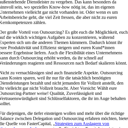
außenstehende Dienstleister zu vergeben. Das kann besonders da
sinnvoll sein, wo spezielles Know-how nötig ist, das im eigenen
Unternehmen vielleicht gar nicht vorhanden ist. Oder wenn es um
Arbeitsbereiche geht, die viel Zeit fressen, die aber nicht zu euren
Kernkompetenzen zählen.
Der große Vorteil von Outsourcing? Es gibt euch die Möglichkeit, euch
auf die wirklich wichtigen Aufgaben zu konzentrieren, während
Experten sich um die anderen Themen kümmern. Dadurch könnt ihr
eure Produktivität und Effizienz steigern und euren Kund*innen
bessere Ergebnisse liefern. Auch die Flexibilität eines Unternehmens
kann durch Outsourcing erhöht werden, da ihr schnell auf
Veränderungen reagieren und Ressourcen nach Bedarf skalieren könnt.
Nicht zu vernachlässigen sind auch finanzielle Aspekte. Outsourcing
kann Kosten sparen, weil ihr nur für die tatsächlich benötigten
Dienstleistungen bezahlt und nicht jemanden für Vollzeit anstellt, den
ihr vielleicht gar nicht Vollzeit braucht. Aber Vorsicht: Wählt eure
Outsourcing-Partner weise! Qualität, Zuverlässigkeit und
Vertrauenswürdigkeit sind Schlüsselfaktoren, die ihr im Auge behalten
solltet.
Für diejenigen, die tiefer einsteigen wollen und mehr über die richtige
Balance zwischen Delegation und Outsourcing erfahren möchten, biete
die Quelle von FasterCapital, „
Strategien zum Auslagern von