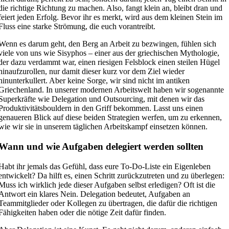
die richtige Richtung zu machen. Also, fangt klein an, bleibt dran und
feiert jeden Erfolg. Bevor ihr es merkt, wird aus dem kleinen Stein im
Fluss eine starke Strömung, die euch vorantreibt.
Wenn es darum geht, den Berg an Arbeit zu bezwingen, fühlen sich
viele von uns wie Sisyphos – einer aus der griechischen Mythologie,
der dazu verdammt war, einen riesigen Felsblock einen steilen Hügel
hinaufzurollen, nur damit dieser kurz vor dem Ziel wieder
hinunterkullert. Aber keine Sorge, wir sind nicht im antiken
Griechenland. In unserer modernen Arbeitswelt haben wir sogenannte
Superkräfte wie Delegation und Outsourcing, mit denen wir das
Produktivitätsbouldern in den Griff bekommen. Lasst uns einen
genaueren Blick auf diese beiden Strategien werfen, um zu erkennen,
wie wir sie in unserem täglichen Arbeitskampf einsetzen können.
Wann und wie Aufgaben delegiert werden sollten
Habt ihr jemals das Gefühl, dass eure To-Do-Liste ein Eigenleben
entwickelt? Da hilft es, einen Schritt zurückzutreten und zu überlegen:
Muss ich wirklich jede dieser Aufgaben selbst erledigen? Oft ist die
Antwort ein klares Nein. Delegation bedeutet, Aufgaben an
Teammitglieder oder Kollegen zu übertragen, die dafür die richtigen
Fähigkeiten haben oder die nötige Zeit dafür finden.