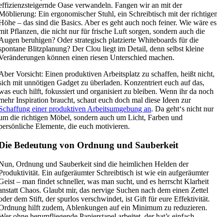
effizienzsteigernde Oase verwandeln. Fangen wir an mit der
Möblierung: Ein ergonomischer Stuhl, ein Schreibtisch mit der richtige
Höhe – das sind die Basics. Aber es geht auch noch feiner. Wie wäre es
mit Pflanzen, die nicht nur für frische Luft sorgen, sondern auch die
Augen beruhigen? Oder strategisch platzierte Whiteboards für die
spontane Blitzplanung? Der Clou liegt im Detail, denn selbst kleine
Veränderungen können einen riesen Unterschied machen.
Aber Vorsicht: Einen produktiven Arbeitsplatz zu schaffen, heißt nicht,
sich mit unnötigen Gadget zu überladen. Konzentriert euch auf das,
was euch hilft, fokussiert und organisiert zu bleiben. Wenn ihr da noch
mehr Inspiration braucht, schaut euch doch mal diese Ideen zur
Schaffung einer produktiven Arbeitsumgebung an
. Da geht‘s nicht nur
um die richtigen Möbel, sondern auch um Licht, Farben und
persönliche Elemente, die euch motivieren.
Die Bedeutung von Ordnung und Sauberkeit
Nun, Ordnung und Sauberkeit sind die heimlichen Helden der
Produktivität. Ein aufgeräumter Schreibtisch ist wie ein aufgeräumter
Geist – man findet schneller, was man sucht, und es herrscht Klarheit
anstatt Chaos. Glaubt mir, das nervige Suchen nach dem einen Zettel
oder dem Stift, der spurlos verschwindet, ist Gift für eure Effektivität.
Ordnung hilft zudem, Ablenkungen auf ein Minimum zu reduzieren.
Wer ohne herumfliegende Papierstapel arbeitet, der hat’s einfach