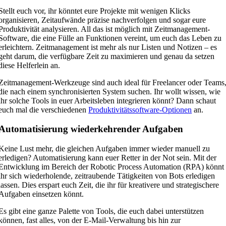
Stellt euch vor, ihr könntet eure Projekte mit wenigen Klicks
organisieren, Zeitaufwände präzise nachverfolgen und sogar eure
Produktivität analysieren. All das ist möglich mit Zeitmanagement-
Software, die eine Fülle an Funktionen vereint, um euch das Leben zu
erleichtern. Zeitmanagement ist mehr als nur Listen und Notizen – es
geht darum, die verfügbare Zeit zu maximieren und genau da setzen
diese Helferlein an.
Zeitmanagement-Werkzeuge sind auch ideal für Freelancer oder Teams
die nach einem synchronisierten System suchen. Ihr wollt wissen, wie
ihr solche Tools in euer Arbeitsleben integrieren könnt? Dann schaut
euch mal die verschiedenen
Produktivitätssoftware-Optionen
an.
Automatisierung wiederkehrender Aufgaben
Keine Lust mehr, die gleichen Aufgaben immer wieder manuell zu
erledigen? Automatisierung kann euer Retter in der Not sein. Mit der
Entwicklung im Bereich der Robotic Process Automation (RPA) könnt
ihr sich wiederholende, zeitraubende Tätigkeiten von Bots erledigen
lassen. Dies erspart euch Zeit, die ihr für kreativere und strategischere
Aufgaben einsetzen könnt.
Es gibt eine ganze Palette von Tools, die euch dabei unterstützen
können, fast alles, von der E-Mail-Verwaltung bis hin zur