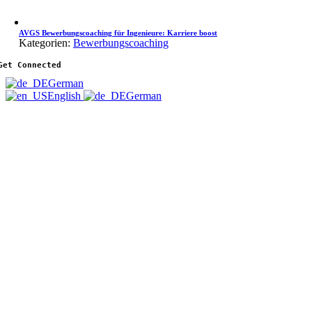
AVGS Bewerbungscoaching für Ingenieure: Karriere boost
Kategorien:
Bewerbungscoaching
Get Connected
German
English
German
Nach
oben