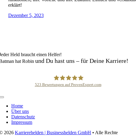
erklärt!
Dezember 5, 2023
Jeder Held braucht einen Helfer!
und Du hast uns – für Deine Karriere!
Batman hat Robin
523
Bewertungen auf ProvenExpert.com
Karrierehelden /Career Heroes
Navigation
umschalten
Home
Über uns
Datenschutz
Impressum
© 2026
Karrierehelden | Businesshelden GmbH
• Alle Rechte