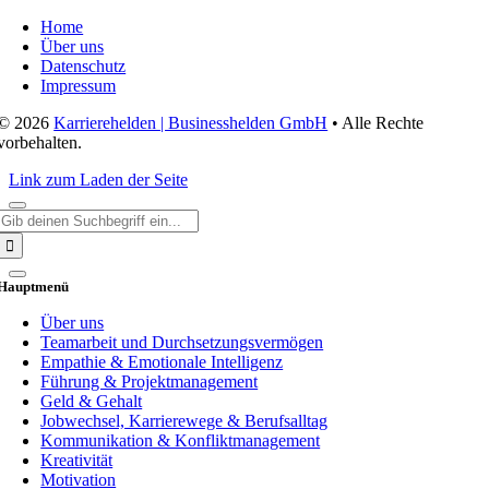
Navigation
umschalten
Home
Über uns
Datenschutz
Impressum
© 2026
Karrierehelden | Businesshelden GmbH
• Alle Rechte
vorbehalten.
Link zum Laden der Seite
Suche
nach:
Hauptmenü
Über uns
Teamarbeit und Durchsetzungsvermögen
Empathie & Emotionale Intelligenz
Führung & Projektmanagement
Geld & Gehalt
Jobwechsel, Karrierewege & Berufsalltag
Kommunikation & Konfliktmanagement
Kreativität
Motivation