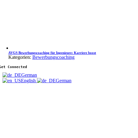
AVGS Bewerbungscoaching für Ingenieure: Karriere boost
Kategorien:
Bewerbungscoaching
Get Connected
German
English
German
Nach
oben