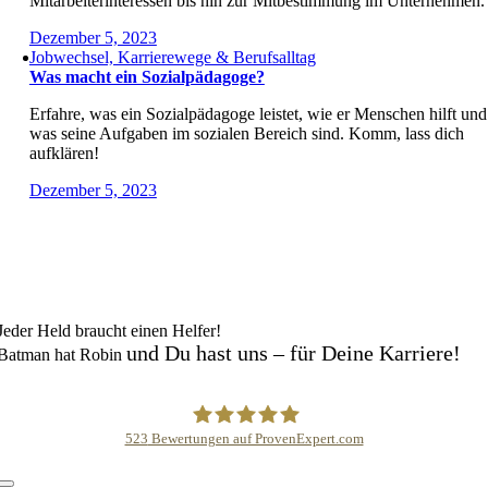
Mitarbeiterinteressen bis hin zur Mitbestimmung im Unternehmen.
Dezember 5, 2023
Jobwechsel, Karrierewege & Berufsalltag
Was macht ein Sozialpädagoge?
Erfahre, was ein Sozialpädagoge leistet, wie er Menschen hilft und
was seine Aufgaben im sozialen Bereich sind. Komm, lass dich
aufklären!
Dezember 5, 2023
Jeder Held braucht einen Helfer!
und Du hast uns – für Deine Karriere!
Batman hat Robin
523
Bewertungen auf ProvenExpert.com
Karrierehelden /Career Heroes