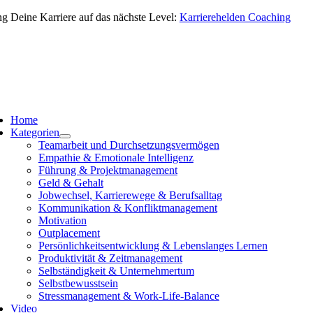
Zum
ng Deine Karriere auf das nächste Level:
Karrierehelden Coaching
Inhalt
springen
vigation
schalten
Home
Kategorien
Teamarbeit und Durchsetzungsvermögen
Empathie & Emotionale Intelligenz
Führung & Projektmanagement
Geld & Gehalt
Jobwechsel, Karrierewege & Berufsalltag
Kommunikation & Konfliktmanagement
Motivation
Outplacement
Persönlichkeitsentwicklung & Lebenslanges Lernen
Produktivität & Zeitmanagement
Selbständigkeit & Unternehmertum
Selbstbewusstsein
Stressmanagement & Work-Life-Balance
Video