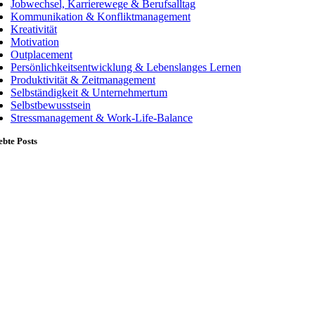
Jobwechsel, Karrierewege & Berufsalltag
Kommunikation & Konfliktmanagement
Kreativität
Motivation
Outplacement
Persönlichkeitsentwicklung & Lebenslanges Lernen
Produktivität & Zeitmanagement
Selbständigkeit & Unternehmertum
Selbstbewusstsein
Stressmanagement & Work-Life-Balance
ebte Posts