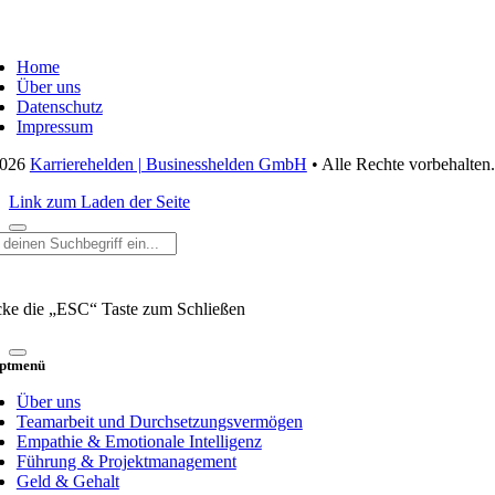
vigation
schalten
Home
Über uns
Datenschutz
Impressum
2026
Karrierehelden | Businesshelden GmbH
• Alle Rechte vorbehalten.
Link zum Laden der Seite
he
h:
cke die „ESC“ Taste zum Schließen
ptmenü
Über uns
Teamarbeit und Durchsetzungsvermögen
Empathie & Emotionale Intelligenz
Führung & Projektmanagement
Geld & Gehalt